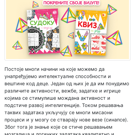
Мој
налог
Постоје многи начини на које можемо да
унапређујемо интелектуалне способности и
вештине код деце. Један од њих је да им понудимо
различите активности, вежбе, задатке и игрице
којима се стимулише мождана активност и
подстиче развој интелигенције. Током решавања
таквих задатака укључују се многи мисаони
процеси и у мозгу се стварају нове везе (синапсе).
Због тога је знање које се стиче решавањем
мозгалица и логичких задатака квалитетно и