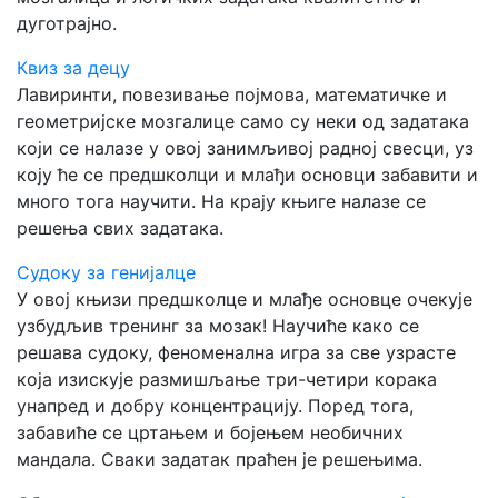
дуготрајно.
Квиз за децу
Лавиринти, повезивање појмова, математичке и
геометријске мозгалице само су неки од задатака
који се налазе у овој занимљивој радној свесци, уз
коју ће се предшколци и млађи основци забавити и
много тога научити. На крају књиге налазе се
решења свих задатака.
Судоку за генијалце
У овој књизи предшколце и млађе основце очекује
узбудљив тренинг за мозак! Научиће како се
решава судоку, феноменална игра за све узрасте
која изискује размишљање три-четири корака
унапред и добру концентрацију. Поред тога,
забавиће се цртањем и бојењем необичних
мандала. Сваки задатак праћен је решењима.