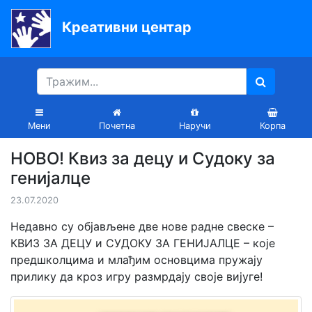
Креативни центар
Почетна
Књиге
Уџбеници
Мени
Почетна
Наручи
Корпа
За
НОВО! Квиз за децу и Судоку за
вртиће
генијалце
Лектира
23.07.2020
Акције
Недавно су објављене две нове радне свеске –
КВИЗ ЗА ДЕЦУ и СУДОКУ ЗА ГЕНИЈАЛЦЕ – које
Блог
предшколцима и млађим основцима пружају
прилику да кроз игру размрдају своје вијуге!
Latinica