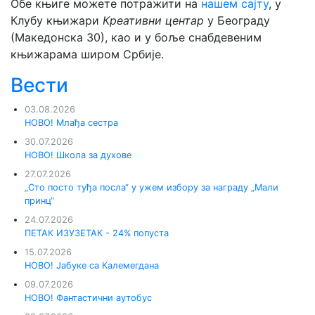
Обе књиге можете потражити на
нашем сајту
, у
Клубу књижари
Креативни центар
у Београду
(Македонска 30), као и у боље снабдевеним
књижарама широм Србије.
Вести
03.08.2026
НОВО! Млађа сестра
30.07.2026
НОВО! Школа за духове
27.07.2026
„Сто посто туђа посла“ у ужем избору за награду „Мали
принц“
24.07.2026
ПЕТАК ИЗУЗЕТАК - 24% попуста
15.07.2026
НОВО! Јабуке са Калемегдана
09.07.2026
НОВО! Фантастични аутобус