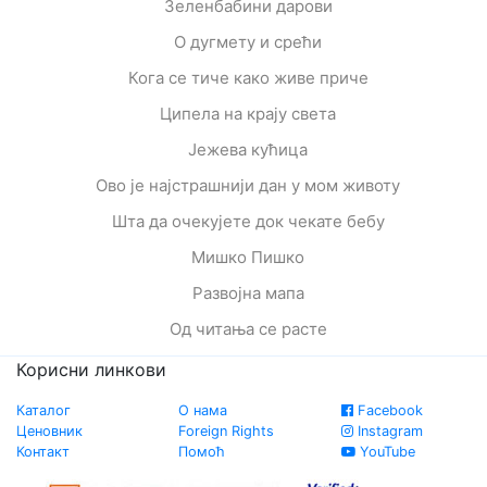
Зеленбабини дарови
О дугмету и срећи
Кога се тиче како живе приче
Ципела на крају света
Јежева кућица
Ово је најстрашнији дан у мом животу
Шта да очекујете док чекате бебу
Мишко Пишко
Развојна мапа
Од читања се расте
Корисни линкови
Каталог
О нама
Facebook
Ценовник
Foreign Rights
Instagram
Контакт
Помоћ
YouTube