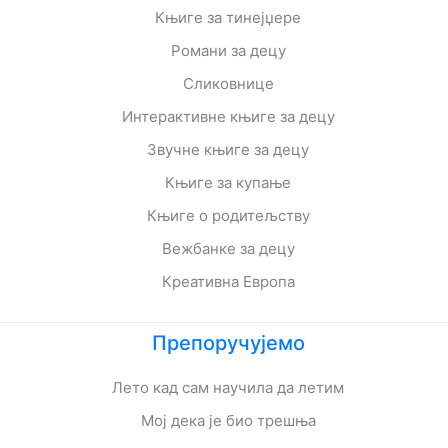
Књиге за тинејџере
Романи за децу
Сликовнице
Интерактивне књиге за децу
Звучне књиге за децу
Књиге за купање
Књиге о родитељству
Вежбанке за децу
Креативна Европа
Препоручујемо
Лето кад сам научила да летим
Мој дека је био трешња