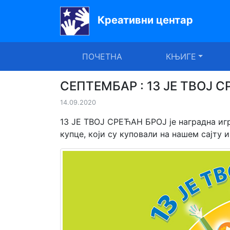
Креативни центар
Почетна
ПОЧЕТНА
КЊИГЕ
Књиге
Уџбеници
СЕПТЕМБАР : 13 ЈЕ ТВОЈ 
14.09.2020
За
вртиће
13 ЈЕ ТВОЈ СРЕЋАН БРОЈ је наградна игр
купце, који су куповали на нашем сајту 
Лектира
Акције
Блог
Latinica