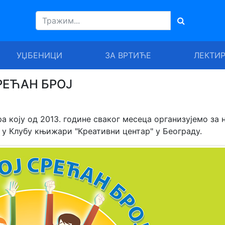
УЏБЕНИЦИ
ЗА ВРТИЋЕ
ЛЕКТИ
СРЕЋАН БРОЈ
а коју од 2013. године сваког месеца организујемо за 
и у Клубу књижари "Креативни центар" у Београду.