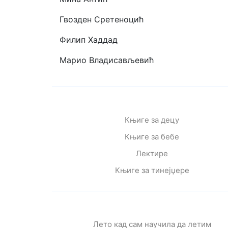
Гвозден Сретеноцић
Филип Хаддад
Марио Владисављевић
Књиге за децу
Књиге за бебе
Лектире
Књиге за тинејџере
Лето кад сам научила да летим