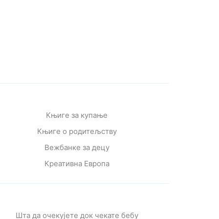
Књиге за купање
Књиге о родитељству
Вежбанке за децу
Креативна Европа
Шта да очекујете док чекате бебу