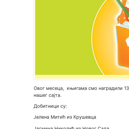
Мој
налог
Овог месеца, књигама смо наградили 13
нашег сајта.
Добитници су:
Јелена Митић из Крушевца
Јасмина Николић из Новог Сада