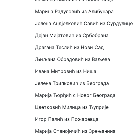
Марина Радуловић из Алибунара
Јелена Андјелковић Савић из Сурдулице
Дејан Мијатовић из Србобрана
Драгана Теслић из Нови Сад
Љиљана Обрадовић из Ваљева
Ивана Митровић из Ниша
Јелена Трипковић из Београда
Марија Ђорђић с Новог Београда
Цветковић Милица из Ћуприје
Игор Палић из Пожаревца
Марија Станојичић из Зрењанина