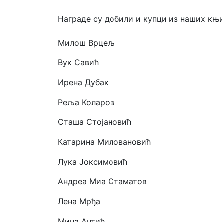
Награде су добили и купци из наших књ
Милош Врцељ
Вук Савић
Ирена Дубак
Реља Коларов
Сташа Стојановић
Катарина Миловановић
Лука Јоксимовић
Андреа Миа Стаматов
Лена Мрђа
Мина Антић