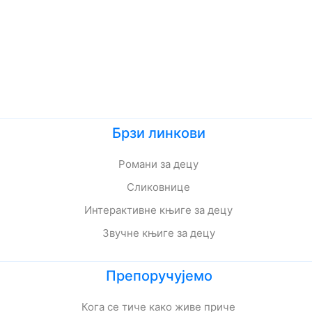
Брзи линкови
Романи за децу
Сликовнице
Интерактивне књиге за децу
Звучне књиге за децу
Препоручујемо
Кога се тиче како живе приче