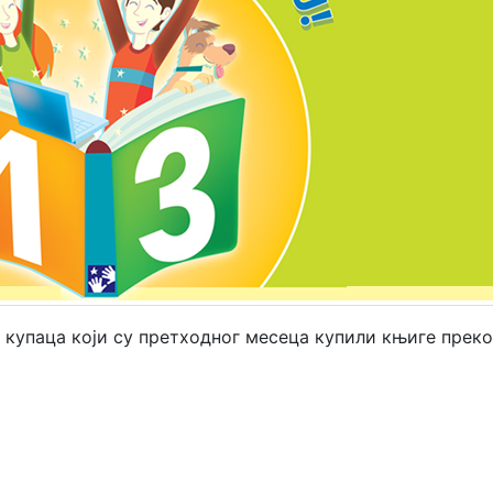
 купаца који су претходног месеца купили књиге преко