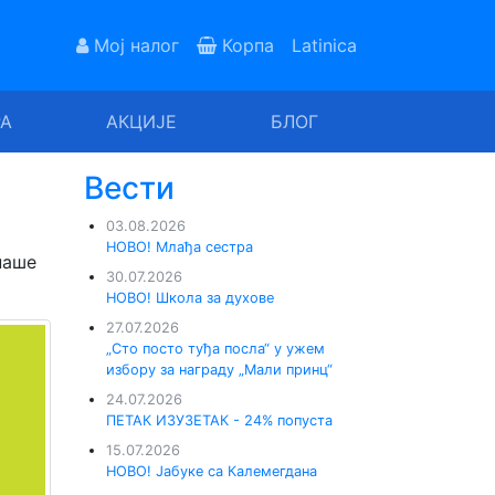
Мој налог
Корпа
Latinica
РА
АКЦИЈЕ
БЛОГ
Вести
03.08.2026
НОВО! Млађа сестра
наше
30.07.2026
НОВО! Школа за духове
27.07.2026
„Сто посто туђа посла“ у ужем
избору за награду „Мали принц“
24.07.2026
ПЕТАК ИЗУЗЕТАК - 24% попуста
15.07.2026
НОВО! Јабуке са Калемегдана