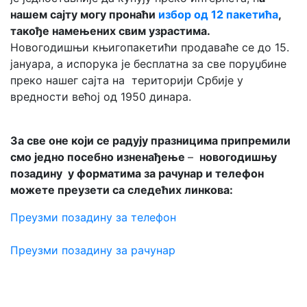
нашем сајту могу пронаћи
избор од 12 пакетића
,
такође намењених свим узрастима.
Новогодишњи књигопакетићи продаваће се до 15.
јануара, а испорука је бесплатна за све поруџбине
преко нашег сајта на територији Србије у
вредности већој од 1950 динара.
За све оне који се радују празницима припремили
смо једно посебно изненађење
–
новогодишњу
позадину у форматима за рачунар и телефон
можете преузети са следећих линкова:
Преузми позадину за телефон
Преузми позадину за рачунар