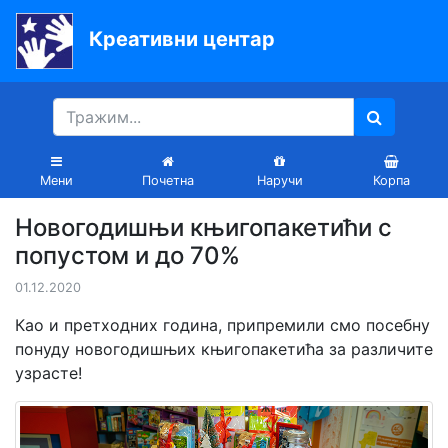
Креативни центар
Почетна
Књиге
Уџбеници
Мени
Почетна
Наручи
Корпа
За
Новогодишњи књигопакетићи с
вртиће
попустом и до 70%
Лектира
01.12.2020
Акције
Као и претходних година, припремили смо посебну
понуду новогодишњих књигопакетића за различите
Блог
узрасте!
Latinica