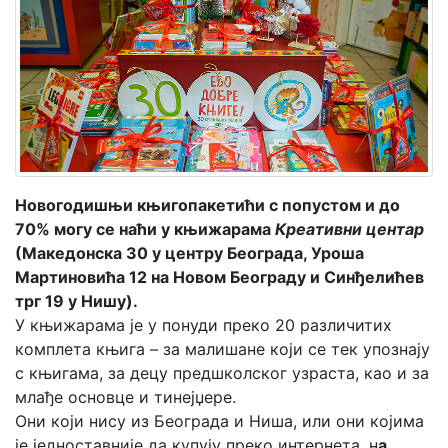
Мој
налог
Новогодишњи књигопакетићи с попустом и до
70% могу се наћи у књижарама
Креативни центар
(Македонска 30 у центру Београда, Уроша
Мартиновића 12 на Новом Београду и Синђелићев
трг 19 у Нишу).
У књижарама је у понуди преко 20 различитих
комплета књига – за малишане који се тек упознају
с књигама, за децу предшколског узраста, као и за
млађе основце и тинејџере.
Они који нису из Београда и Ниша, или они којима
је једноставније да купују преко интернета, н
а