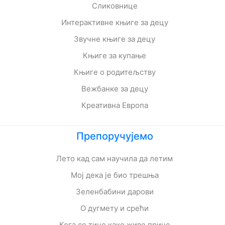
Сликовнице
Интерактивне књиге за децу
Звучне књиге за децу
Књиге за купање
Књиге о родитељству
Вежбанке за децу
Креативна Европа
Препоручујемо
Лето кад сам научила да летим
Мој дека је био трешња
Зеленбабини дарови
О дугмету и срећи
Кога се тиче како живе приче