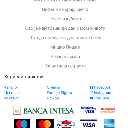
Ципела на крају света
Јежева кућица
Ово је најстрашнији дан у мом животу
Шта да очекујете док чекате бебу
Мишко Пишко
Развојна мапа
Од читања се расте
Корисни линкови
Каталог
О нама
Facebook
Ценовник
Foreign Rights
Instagram
Контакт
Помоћ
YouTube