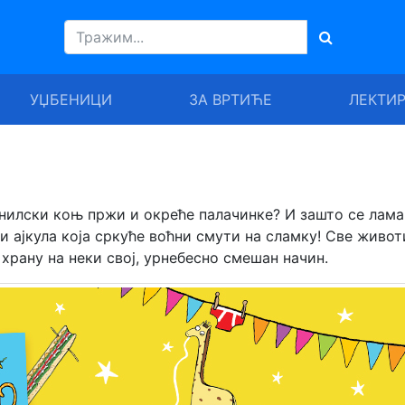
УЏБЕНИЦИ
ЗА ВРТИЋЕ
ЛЕКТИ
 нилски коњ пржи и окреће палачинке? И зашто се лама
е и ајкула која сркуће воћни смути на сламку! Све живо
ану на неки свој, урнебесно смешан начин.