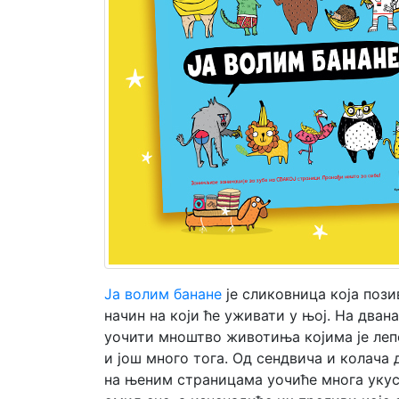
Мој
налог
Ја волим банане
је сликовница која поз
начин на који ће уживати у њој. На два
уочити мноштво животиња којима је лепо 
и још много тога. Од сендвича и колача 
на њеним страницама уочиће многа укус