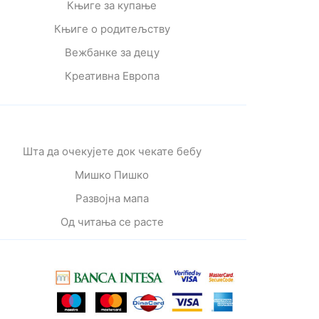
Књиге за купање
Књиге о родитељству
Вежбанке за децу
Креативна Европа
Шта да очекујете док чекате бебу
Мишко Пишко
Развојна мапа
Од читања се расте