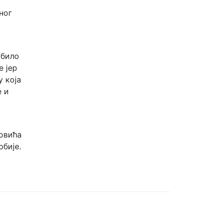
ног
 било
е јер
у која
е и
овића
бије.