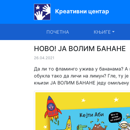
Креативни центар
Почетна
ПОЧЕТНА
КЊИГЕ
Књиге
Уџбеници
НОВО! ЈА ВОЛИМ БАНАНЕ
26.04.2021
За
вртиће
Да ли то фламинго ужива у бананама? А
обукла тако да личи на лимун? Гле, ту ј
Лектира
књизи ЈА ВОЛИМ БАНАНЕ једу омиљену хр
Акције
Блог
Latinica