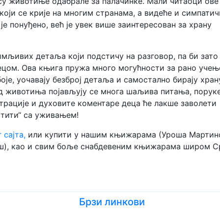
 су животиње одабрале за палачинке. Мали читаоци ове
који се крије на многим странама, а видеће и симпатич
 је понуђено, већ је увек више заинтересован за храну
имљивих детаља који подстичу на разговор, па би зато
децом. Ова књига пружа много могућности за рано учењ
боје, уочавају безброј детаља и самостално бирају хран
ед животиња појављују се многа шаљива питања, порук
трације и духовите коментаре деца ће лакше заволети
стити“ са уживањем!
 сајта
,
или купити у нашим књижарама (Уроша Мартин
Ниш), као и свим боље снабдевеним књижарама широм Ср
Брзи линкови