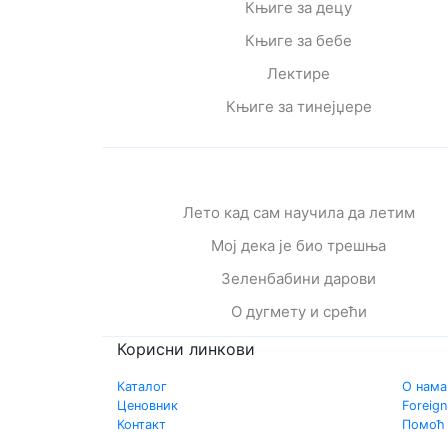
Књиге за децу
Књиге за бебе
Лектире
Књиге за тинејџере
Лето кад сам научила да летим
Мој дека је био трешња
Зеленбабини дарови
О дугмету и срећи
Корисни линкови
Каталог
О нама
Ценовник
Foreign
Контакт
Помоћ