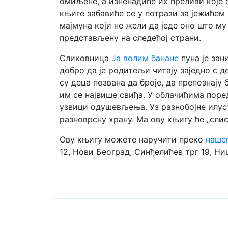
омиљене, а изненадиће их преливи које
књиге забавиће се у потрази за јежићем 
мајмуна који не жели да једе оно што му
представљену на следећој страни.
Сликовница
Ја волим банане
пуна је зан
добро да је родитељи читају заједно с 
су деца позвана да броје, да препознају 
им се највише свиђа. У облачићима пор
узвици одушевљења. Уз разнобојне илус
разноврсну храну. Ма ову књигу ће „сли
Ову књигу можете наручити преко
нашег
12, Нови Београд; Синђелићев трг 19, 