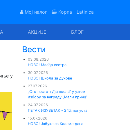
Мој налог
Корпа
Latinica
РА
АКЦИЈЕ
БЛОГ
Вести
03.08.2026
НОВО! Млађа сестра
30.07.2026
тиње у
НОВО! Школа за духове
27.07.2026
„Сто посто туђа посла“ у ужем
избору за награду „Мали принц“
24.07.2026
ПЕТАК ИЗУЗЕТАК - 24% попуста
15.07.2026
НОВО! Јабуке са Калемегдана