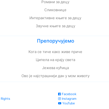
Романи за децу
Сликовнице
Интерактивне књиге за децу
Звучне књиге за децу
Препоручујемо
Кога се тиче како живе приче
Ципела на крају света
Јежева кућица
Ово је најстрашнији дан у мом животу
Facebook
 Rights
Instagram
YouTube