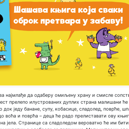
ива најмлађе да одаберу омиљену храну и смисле сопст
наест прелепо илустрованих дуплих страна малишани ће
док једу банане, супу, кобасице, сладолед, поврће, шп
до воћа и поврћа – деца ће радо прелиставати ову књиг
на јела. Странице са сладоледом вероватно ће им бити