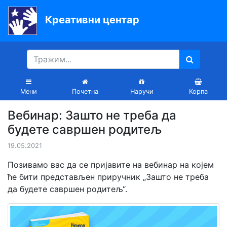
Креативни центар
Почетна
Књиге
Уџбеници
Мени
Почетна
Наручи
Корпа
За
Вебинар: Зашто не треба да
вртиће
будете савршен родитељ
Лектира
19.05.2021
Акције
Позивамо вас да се пријавите на вебинар на којем
ће бити представљен приручник „Зашто не треба
Блог
да будете савршен родитељ“.
Latinica