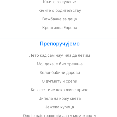
Књиге за купање
Књиге о родитељству
Вежбанке за децу
Креативна Европа
Препоручујемо
Лето кад сам научила да летим
Мој дека је био трешња
Зеленбабини дарови
О дугмету и срећи
Кога се тиче како живе приче
Ципела на крају света
Јежева кућица
Ово је најстрашнији дан у мом животу