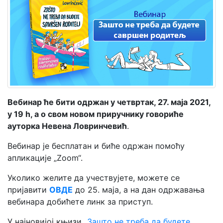
Мој
налог
Вебинар ће бити одржан у
четвртак, 27. маја 2021,
у 19 h
, а о свом новом приручнику говориће
ауторка Невена Ловринчевић
.
Вебинар је бесплатан и биће одржан помоћу
апликације „Zoom“.
Уколико желите да учествујете, можете се
пријавити
ОВДЕ
до 25. маја, а на дан одржавања
вебинара добићете линк за приступ.
У најновијој књизи „
Зашто не треба да будете