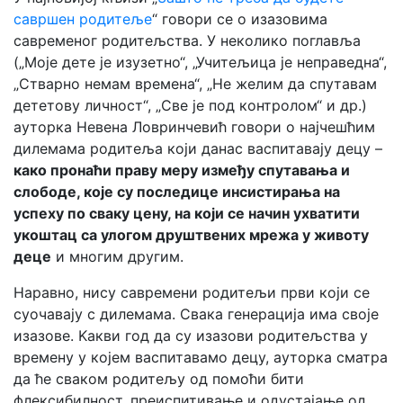
савршен родитеље
“ говори се о изазовима
савременог родитељства. У неколико поглавља
(„Моје дете је изузетно“, „Учитељица је неправедна“,
„Стварно немам времена“, „Не желим да спутавам
дететову личност“, „Све је под контролом“ и др.)
ауторка Невена Ловринчевић говори о најчешћим
дилемама родитеља који данас васпитавају децу –
како пронаћи праву меру између спутавања и
слободе, које су последице инсистирања на
успеху по сваку цену, на који се начин ухватити
укоштац са улогом друштвених мрежа у животу
деце
и многим другим.
Наравно, нису савремени родитељи први који се
суочавају с дилемама. Свака генерација има своје
изазове. Kакви год да су изазови родитељства у
времену у којем васпитавамо децу, ауторка сматра
да ће сваком родитељу од помоћи бити
флексибилност, преиспитивање и одустајање од