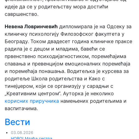
идеје да се у родитељству мора достићи
савршенство.
Невена Ловринчевић
дипломирала је на Одсеку за
клиничку психологију Филозофског факултета у
Београду. Током двадесет година клиничке праксе
радила је с децом и младима, бавећи се
првенствено психодијагностиком, поремећајима
спавања и превенцијом емоционалних поремећаја
и поремећаја понашања. Водитељка је курсева за
родитеље Школа родитељства и Kако с
тинејџером, који се организују у сарадњи с
„Kреативним центром“. Ауторка је неколико
корисних приручника
намењених родитељима и
васпитачима.
Вести
03.08.2026
НОВО! Млађа сестра