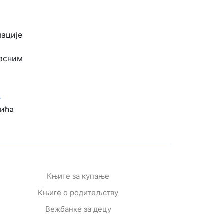
мације
јасним
г
вића
Књиге за купање
Књиге о родитељству
Вежбанке за децу