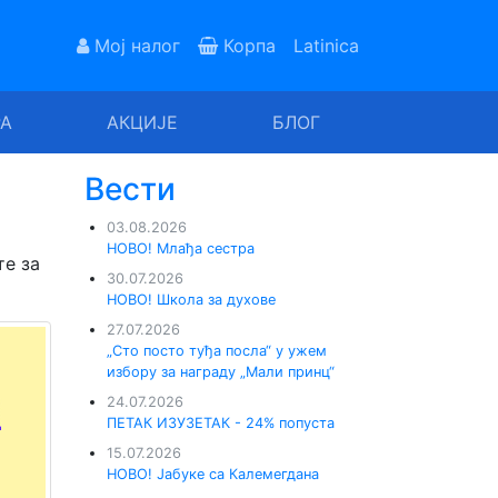
Мој налог
Корпа
Latinica
РА
АКЦИЈЕ
БЛОГ
Вести
03.08.2026
НОВО! Млађа сестра
е за
30.07.2026
НОВО! Школа за духове
27.07.2026
„Сто посто туђа посла“ у ужем
избору за награду „Мали принц“
24.07.2026
ПЕТАК ИЗУЗЕТАК - 24% попуста
15.07.2026
НОВО! Јабуке са Калемегдана