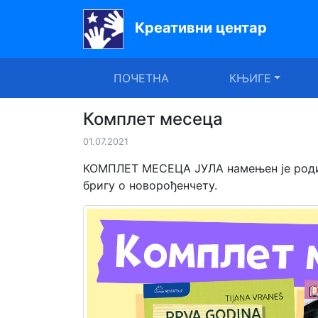
Креативни центар
Почетна
ПОЧЕТНА
КЊИГЕ
Књиге
Уџбеници
Комплет месеца
01.07.2021
За
вртиће
КОМПЛЕТ МЕСЕЦА ЈУЛА намењен је родит
бригу о новорођенчету.
Лектира
Акције
Блог
Latinica