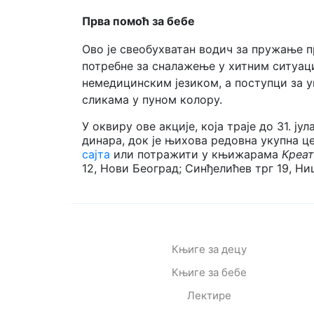
Прва помоћ за бебе
Ово је свеобухватан водич за пружање п
потребне за сналажење у хитним ситуаци
немедицинским језиком, а поступци за 
сликама у пуном колору.
У оквиру ове акције, која траје до 31. ј
динара, док је њихова редовна укупна 
сајта
или потражити у књижарама
Креа
12, Нови Београд; Синђелићев трг 19, Ни
Књиге за децу
Књиге за бебе
Лектире