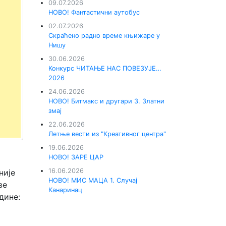
09.07.2026
НОВО! Фантастични аутобус
02.07.2026
Скраћено радно време књижаре у
Нишу
30.06.2026
Конкурс ЧИТАЊЕ НАС ПОВЕЗУЈЕ…
2026
24.06.2026
НОВО! Битмакс и другари 3. Златни
змај
22.06.2026
Летње вести из "Креативног центра"
19.06.2026
НОВО! ЗАРЕ ЦАР
16.06.2026
није
НОВО! МИС МАЦА 1. Случај
ве
Канаринац
дине: