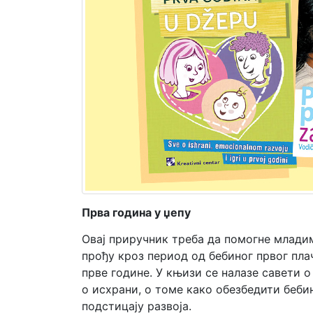
Мој
налог
Прва година у џепу
Овај приручник треба да помогне младим
прођу кроз период од бебиног првог пла
прве године. У књизи се налазе савети о
о исхрани, о томе како обезбедити беби
подстицају развоја.