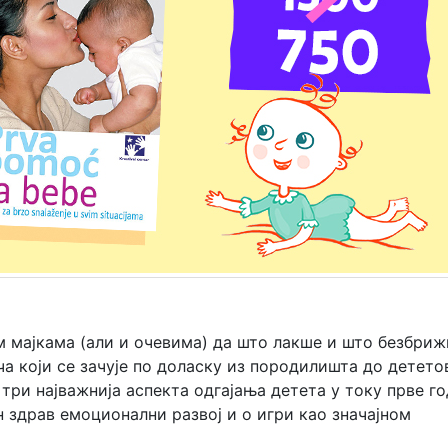
 мајкама (али и очевима) да што лакше и што безбриж
ча који се зачује по доласку из породилишта до детето
 три најважнија аспекта одгајања детета у току прве го
н здрав емоционални развој и о игри као значајном