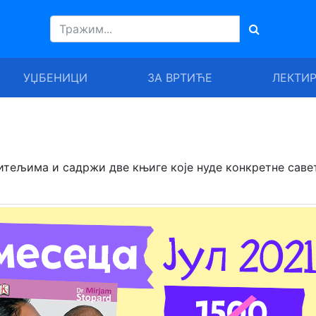
УЏБЕНИЦИ
ЗА ВРТИЋЕ
ЛЕКТИ
ељима и садржи две књиге које нуде конкретне савет