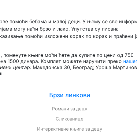
рве помоћи бебама и малој деци. У њему се све инфор
јама могу наћи брзо и лако. Упутства су писана
указивање помоћи изложени корак по корак и праћени 
ула, поменуте књиге моћи ћете да купите по цени од 750
цена 1500 динара. Комплет можете наручити преко
наше
тивни
центар:
Македонска 30, Београд; Уроша Мартино
ш.
Брзи линкови
Романи за децу
Сликовнице
Интерактивне књиге за децу