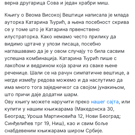
верна другарица Сова и један храбри миш.
Књигу о Веома Високој Вештици написала је млада
ауторка Катарина Ђурић, а њена посебност скрива
се у томе што је Катарина првенствено
илустраторка. Како немамо често прилику да
видимо цртаче у улози писаца, посебно
наглашавамо да је у овом случају то била сасвим
успешна комбинација. Катарина Ђурић пише с
лакоћом и ведрином која зрачи из сваке њене
реченице. Шали се на рачун симпатичне вештице, а
негде између редова можемо и да наслутимо да
има много тога заједничког са својом јунакињом,
што причи даје додатни шарм.
Ову књигу можете наручити преко
нашег сајта
, или
купити у нашим књижарама (Македонска 30,
Београд; Уроша Мартиновића 12, Нови Београд;
Синђелићев трг 19, Ниш), као и свим боље
снабдевеним књижарама широм Србије.