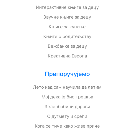
Интерактивне књиге за децу
Звучне књиге за децу
Књиге за купање
Књиге о родитељству
Вежбанке за децу
Креативна Европа
Препоручујемо
Лето кад сам научила да летим
Мој дека је био трешња
Зеленбабини дарови
О дугмету и срећи
Кога се тиче како живе приче