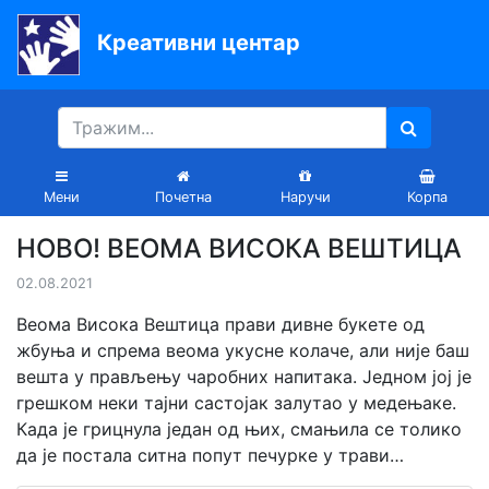
Креативни центар
Почетна
Књиге
Уџбеници
Мени
Почетна
Наручи
Корпа
За
НОВО! ВЕОМА ВИСОКА ВЕШТИЦА
вртиће
02.08.2021
Лектира
Веома Висока Вештица прави дивне букете од
Акције
жбуња и спрема веома укусне колаче, али није баш
вешта у прављењу чаробних напитака. Једном јој је
Блог
грешком неки тајни састојак залутао у медењаке.
Када је грицнула један од њих, смањила се толико
да је постала ситна попут печурке у трави…
Latinica