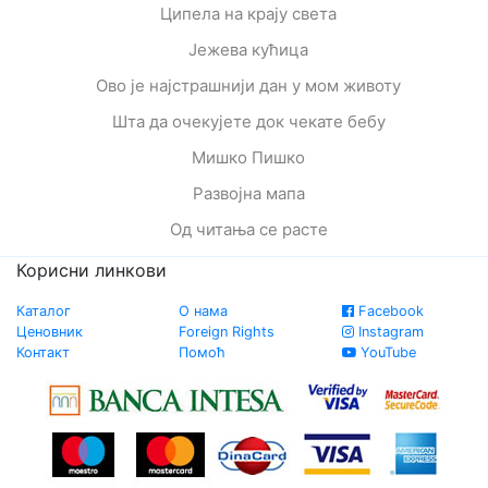
Ципела на крају света
Јежева кућица
Ово је најстрашнији дан у мом животу
Шта да очекујете док чекате бебу
Мишко Пишко
Развојна мапа
Од читања се расте
Корисни линкови
Каталог
О нама
Facebook
Ценовник
Foreign Rights
Instagram
Контакт
Помоћ
YouTube