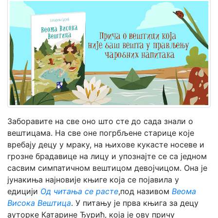
Мој
налог
Заборавите на све оно што сте до сада знали о
вештицама. На све оне погрбљене старице које
вребају децу у мраку, на њихове кукасте носеве и
грозне брадавице на лицу и упознајте се са једном
сасвим симпатичном вештицом девојчицом. Она је
јунакиња најновије књиге која се појавила у
едицији
Од читања се расте
,под називом
Веома
Висока Вештица
. У питању је прва књига за децу
ауторке Катарине Ђурић, која је ову причу