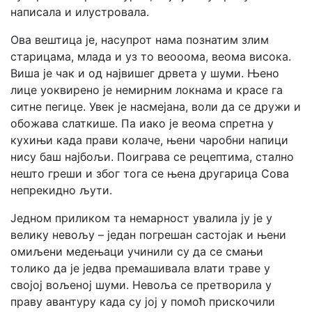
написала и илустровала.
Ова вештица је, насупрот нама познатим злим
старицама, млада и уз то веооома, веома висока.
Виша је чак и од највишег дрвета у шуми. Њено
лице уоквирено је немирним локнама и красе га
ситне пегице. Увек је насмејана, воли да се дружи и
обожава слаткише. Па иако је веома спретна у
кухињи када прави колаче, њени чаробни напици
нису баш најбољи. Поиграва се рецептима, стално
нешто греши и због тога се њена другарица Сова
непрекидно љути.
Једном приликом та немарност увалила ју је у
велику невољу – један погрешан састојак и њени
омиљени медењаци учинили су да се смањи
толико да је једва премашивала влати траве у
својој вољеној шуми. Невоља се претворила у
праву авантуру када су јој у помоћ прискочили