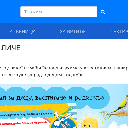
УЏБЕНИЦИ
ЗА ВРТИЋЕ
ЛЕКТИ
 ЛИЧЕ
 игру личе" помоћи ће васпитачима у креативном плани
 препоруке за рад с децом код куће.