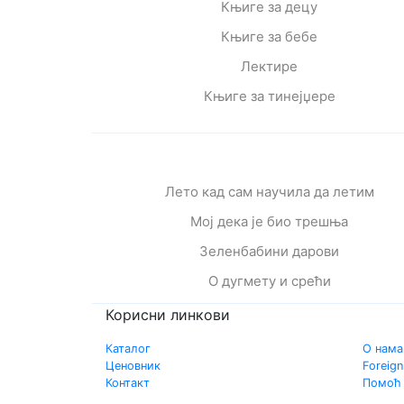
Књиге за децу
Књиге за бебе
Лектире
Књиге за тинејџере
Лето кад сам научила да летим
Мој дека је био трешња
Зеленбабини дарови
О дугмету и срећи
Корисни линкови
Каталог
О нама
Ценовник
Foreign
Контакт
Помоћ