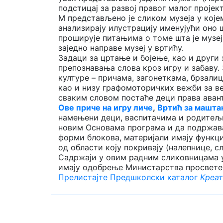
подстицај за развој правог малог пројек
М представљено је сликом музеја у којем
анализирају илустрацију именујући оно ш
проширује питањима о томе шта је музеј
заједно направе музеј у вртићу.
Задаци за цртање и бојење, као и друг
препознавања слова кроз игру и забаву
културе – причама, загонеткама, брзали
као и низу графомоторичких вежби за в
сваким словом постаће деци права аван
Ове приче на игру личе
,
Вртић за машт
намењени деци, васпитачима и родитељи
новим Основама програма и да подржава
форми блокова, материјали имају функци
од области коју покривају (налепнице, с
Садржаји у овим радним сликовницама 
имају одобрење Министарства просвете
Прелистајте Предшколски каталог
Креат