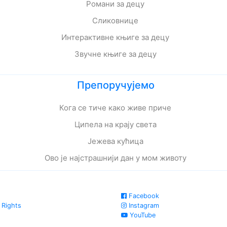
Романи за децу
Сликовнице
Интерактивне књиге за децу
Звучне књиге за децу
Препоручујемо
Кога се тиче како живе приче
Ципела на крају света
Јежева кућица
Ово је најстрашнији дан у мом животу
Facebook
 Rights
Instagram
YouTube