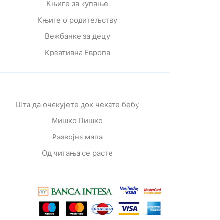
Књиге за купање
Књиге о родитељству
Вежбанке за децу
Креативна Европа
Шта да очекујете док чекате бебу
Мишко Пишко
Развојна мапа
Од читања се расте