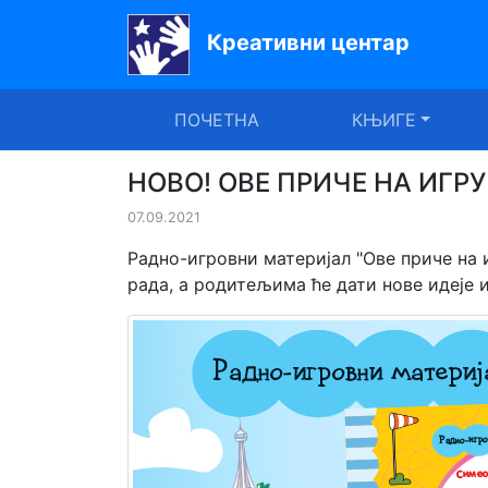
Креативни центар
Почетна
ПОЧЕТНА
КЊИГЕ
Књиге
Уџбеници
НОВО! ОВЕ ПРИЧЕ НА ИГРУ
07.09.2021
За
вртиће
Радно-игровни материјал "Ове приче на
рада, а родитељима ће дати нове идеје и
Лектира
Акције
Блог
Latinica