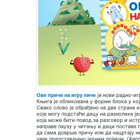
Мој
налог
Ове приче на игру личе
је
нови радно-иг
Књига је обликована у форми блока у кој
Свако слово је обрађено на две стране
које могу подстаћи децу на разнолике је
која може бити повод за разговор и ис
направе паузу у читању и деци поставе 
да сама доврше причу или да нацртају не
увек представљено једним појмом (
Аер