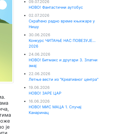
09.07.2026
НОВО! Фантастични аутобус
02.07.2026
Скраћено радно време књижаре у
Нишу
30.06.2026
Конкурс ЧИТАЊЕ НАС ПОВЕЗУЈЕ…
2026
24.06.2026
НОВО! Битмакс и другари 3. Златни
змај
22.06.2026
Летње вести из "Креативног центра"
19.06.2026
НОВО! ЗАРЕ ЦАР
ма.
16.06.2026
јама
НОВО! МИС МАЦА 1. Случај
ича,
Канаринац
стима
ложе
о је
ити