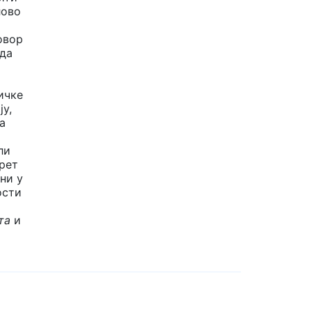
лово
овор
 да
ичке
у,
а
ли
рет
ни у
ости
ета
и