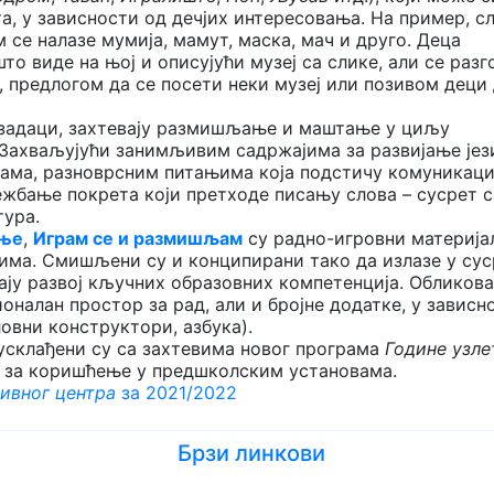
та, у зависности од дечјих интересовања. На пример, с
 се налазе мумија, мамут, маска, мач и друго. Деца
то виде на њој и описујући музеј са слике, али се разг
, предлогом да се посети неки музеј или позивом деци
и задаци, захтевају размишљање и маштање у циљу
. Захваљујући занимљивим садржајима за развијање јез
цама, разноврсним питањима која подстичу комуникациј
ежбање покрета који претходе писању слова – сусрет с
тура.
ање
,
Играм се и размишљам
су радно-игровни материја
ма. Смишљени су и конципирани тако да излазе у сус
ју развој кључних образовних компетенција. Обликова
оналан простор за рад, али и бројне додатке, у зависн
ловни конструктори, азбука).
усклађени су са захтевима новог програма
Године узл
 за коришћење у предшколским установама.
ивног центра
за 2021/2022
Брзи линкови