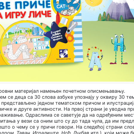
ровни материјал намењен почетном описмењавању.
ем се деца са 30 слова азбуке упознају у оквиру 30 те
 и представљено једном тематском причом и илустраци
зичке и друге активности. На првој страни је уводна пр
траживање. Одраслима се саветује да на одређеним ме
питања у вези са оним што су до тада чула, да им пред
што о чему се у причи говори. На следећој страни слов
одром
,
Таван
,
Игралиште
,
Ноћ
,
Љубав
итд.), који може б