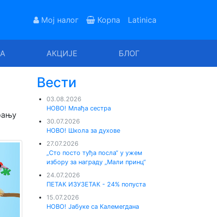
Мој налог
Корпа
Latinica
РА
АКЦИЈЕ
БЛОГ
Вести
03.08.2026
НОВО! Млађа сестра
рању
30.07.2026
НОВО! Школа за духове
27.07.2026
„Сто посто туђа посла“ у ужем
избору за награду „Мали принц“
24.07.2026
ПЕТАК ИЗУЗЕТАК - 24% попуста
15.07.2026
НОВО! Јабуке са Калемегдана