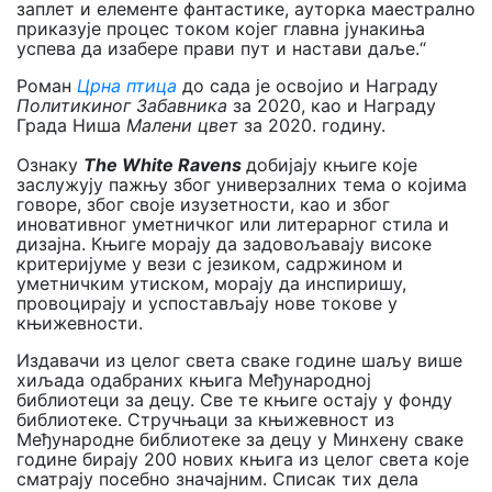
заплет и елементе фантастике, ауторка маестрално
приказује процес током којег главна јунакиња
успева да изабере прави пут и настави даље.“
Роман
Црна птица
до сада је освојио и Награду
Политикиног Забавника
за 2020, као и Награду
Града Ниша
Малени цвет
за 2020. годину.
Ознаку
The
White Ravens
добијају књиге које
заслужују пажњу због универзалних тема о којима
говоре, због своје изузетности, као и због
иновативног уметничког или литерарног стила и
дизајна. Књиге морају да задовољавају високе
критеријуме у вези с језиком, садржином и
уметничким утиском, морају да инспиришу,
провоцирају и успостављају нове токове у
књижевности.
Издавачи из целог света сваке године шаљу више
хиљада одабраних књига Међународној
библиотеци за децу. Све те књиге остају у фонду
библиотеке. Стручњаци за књижевност из
Међународне библиотеке за децу у Минхену сваке
године бирају 200 нових књига из целог света које
сматрају посебно значајним. Списак тих дела