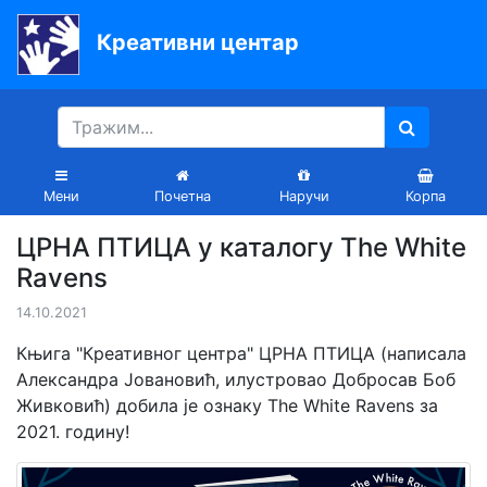
Креативни центар
Почетна
Књиге
Уџбеници
Мени
Почетна
Наручи
Корпа
За
ЦРНА ПТИЦА у каталогу The White
вртиће
Ravens
Лектира
14.10.2021
Акције
Књига "Креативног центра" ЦРНА ПТИЦА (написала
Александра Јовановић, илустровао Добросав Боб
Блог
Живковић) добила је ознаку The White Ravens за
2021. годину!
Latinica