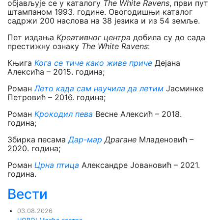
објављује се у каталогу
The
White Ravens
, први пут
штампаном 1993. године. Овогодишњи каталог
садржи 200 наслова на 38 језика и из 54 земље.
Пет издања
Креативног центра
добила су до сада
престижну ознаку
The
White Ravens
:
Књига
Кога се тиче како живе приче
Дејана
Алексића – 2015. година;
Роман
Лето када сам научила да летим
Јасминке
Петровић – 2016. година;
Роман
Крокодил пева
Весне Алексић – 2018.
година;
Збирка песама
Дар-мар
Драгане
Младеновић –
2020. година;
Роман
Црна птица
Александре Јовановић – 2021.
година.
Вести
03.08.2026