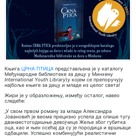
Мој
налог
Књига
ЦРНА ПТИЦА
представљена је у каталогу
Међународне библиотеке за децу у Минхену
International Youth Library
)у којем се препоручују
најбоље књиге за децу и младе из целог света!
Жири је у образложењу, између осталог, навео
следеће:
„У свом првом роману за младе Александра
Јовановић је веома прецизно успела да опише тугу
дванаестогодишње девојчице Жеље због губитка
оца, као и њен осећај да су је породица и вршњаци
одбацили. Успешно комбинујући реалистични