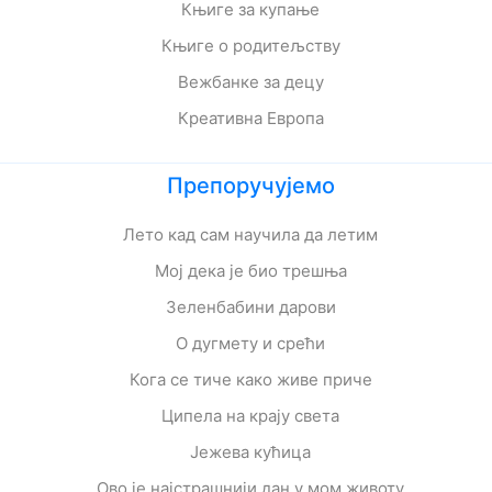
Књиге за купање
Књиге о родитељству
Вежбанке за децу
Креативна Европа
Препоручујемо
Лето кад сам научила да летим
Мој дека је био трешња
Зеленбабини дарови
О дугмету и срећи
Кога се тиче како живе приче
Ципела на крају света
Јежева кућица
Ово је најстрашнији дан у мом животу