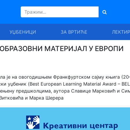
УЏБЕНИЦИ
ЗА ВРТИЋЕ
ЛЕКТИ
ОБРАЗОВНИ МАТЕРИЈАЛ У ЕВРОПИ
ила је на овогодишњем Франкфуртском сајму књига (20
и уџбеник (Best European Learning Material Award – BE
њену предшколцима, аутора Славице Марковић и Си
 Витковића и Марка Шерера