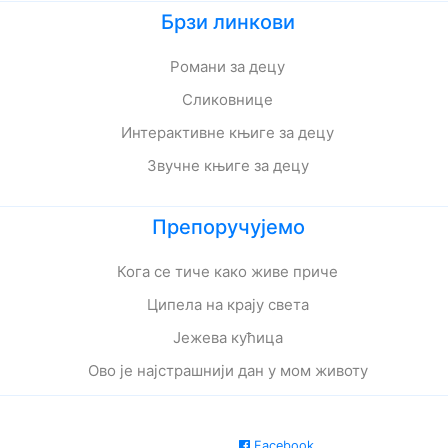
Брзи линкови
Романи за децу
Сликовнице
Интерактивне књиге за децу
Звучне књиге за децу
Препоручујемо
Кога се тиче како живе приче
Ципела на крају света
Јежева кућица
Ово је најстрашнији дан у мом животу
Facebook