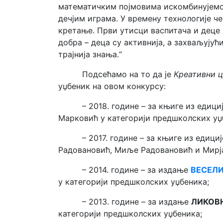
математичким појмовима искомбинујем
дечјим играма. У времену технологије ч
кретање. Први утисци васпитача и деце 
добра – деца су активнија, а захваљујућ
трајнија знања.“
Подсећамо на то да је
Креативни ц
уџбеник на овом конкурсу:
– 2018. године – за књиге из едици
Марковић у категорији предшколских уџ
– 2017. године – за књиге из едици
Радовановић, Миље Радовановић и Мирја
– 2014. године – за издање
ВЕСЕЛИ
у категорији предшколских уџбеника;
– 2013. године – за издање
ЛИКОВ
категорији предшколских уџбеника;