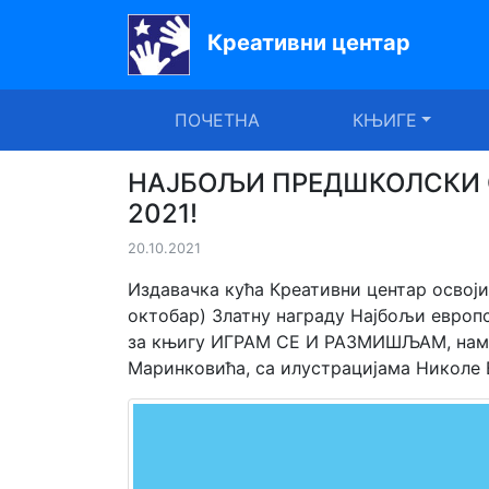
Креативни центар
Почетна
ПОЧЕТНА
КЊИГЕ
Књиге
Уџбеници
НАЈБОЉИ ПРЕДШКОЛСКИ 
2021!
За
20.10.2021
вртиће
Издавачка кућа Креативни центар освој
Лектира
октобар) Златну награду Најбољи европск
за књигу ИГРАМ СЕ И РАЗМИШЉАМ, наме
Акције
Маринковића, са илустрацијама Николе
Блог
Latinica