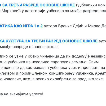
 ЗА ТРЕЋИ РАЗРЕД ОСНОВНЕ ШКОЛЕ
(уџбенички ком
Марковић у категорији уџбеника за млађе разреде ос
ТИКА КАО ИГРА 1 и 2
аутора Бранке Дејић и Мирка Де
А КУЛТУРА ЗА ТРЕЋИ РАЗРЕД ОСНОВНЕ ШКОЛЕ
аут
 млађе разреде основне школе.
лико се узме у обзир чињеница да их додељује незави
вања уџбеника из неколико европских земаља. Овим
је показао да као издавач уџбеника увек и пре свега на
пажљивом и промишљеном конципирању уџбеника,
Креа
е издаваче, што је велико охрабрење за предшколске
 на значајном успеху!