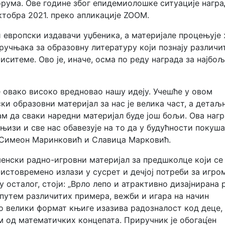
орума. Ове године због епидемиолошке ситуације награ
ктобра 2021. преко апликације ZOOM.
 европски издавачи уџбеника, а материјале процењује
ручњака за образовну литературу који познају различи
иситеме. Ово је, иначе, осма по реду награда за најбо
е овако високо вредновао нашу идеју. Учешће у овом
и образовни материјал за нас је велика част, а детаљ
ам да сваки наредни материјал буде још бољи. Ова наг
књизи и све нас обавезује на то да у будућности покуш
и Симеон Маринковић и Славица Марковић.
енски радно-игровни материјал за предшколце који се
стовремено излази у сусрет и дечјој потреби за игро
 осталог, стоји: „Врло лепо и атрактивно дизајнирана 
 путем различитих примера, вежби и игара на начин
о велики формат књиге изазива радозналост код деце,
м од математичких концепата. Приручник је обогац́ен