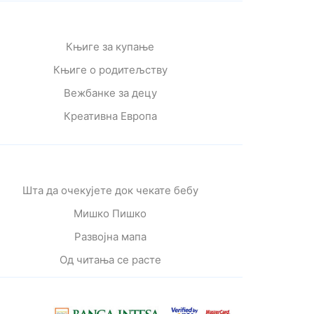
Књиге за купање
Књиге о родитељству
Вежбанке за децу
Креативна Европа
Шта да очекујете док чекате бебу
Мишко Пишко
Развојна мапа
Од читања се расте