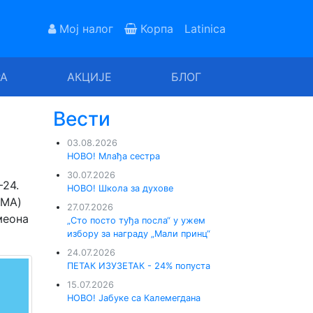
Мој налог
Корпа
Latinica
РА
АКЦИЈЕ
БЛОГ
Вести
03.08.2026
НОВО! Млађа сестра
30.07.2026
–24.
НОВО! Школа за духове
LMA)
27.07.2026
меона
„Сто посто туђа посла“ у ужем
избору за награду „Мали принц“
24.07.2026
ПЕТАК ИЗУЗЕТАК - 24% попуста
15.07.2026
НОВО! Јабуке са Калемегдана