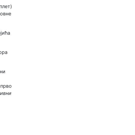
плет)
новне
јића
ора
сни
 прво
тивни