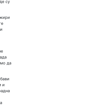
де су
 жири
те
љи
не
рада
амо да
 бави
м и
радна
 а