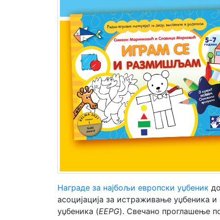
Мој
налог
Награде за најбољи европски уџбеник
до
асоцијација за истраживање уџбеника и
уџбеника (
EEPG
). Свечано проглашење п