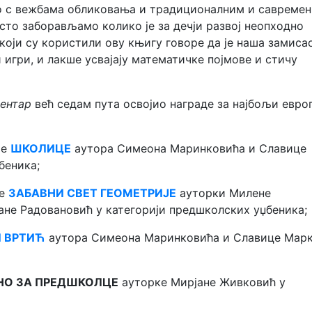
о с вежбама обликовања и традиционалним и савреме
есто заборављамо колико је за дечји развој неопходно
који су користили ову књигу говоре да је наша замиса
и игри, и лакше усвајају математичке појмове и стичу
ентар
већ седам пута освојио награде за најбољи евро
је
ШКОЛИЦЕ
аутора Симеона Маринковића и Славице
беника;
је
ЗАБАВНИ СВЕТ ГЕОМЕТРИЈЕ
ауторки Милене
не Радовановић у категорији предшколских уџбеника;
 ВРТИЋ
аутора Симеона Маринковића и Славице Мар
НО ЗА ПРЕДШКОЛЦЕ
ауторке Мирјане Живковић у