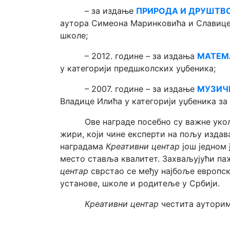
– за издање
ПРИРОДА И ДРУШТВО
аутора Симеона Маринковића и Славице 
школе;
– 2012. године – за издања
МАТЕМА
у категорији предшколских уџбеника;
– 2007. године – за издање
МУЗИЧК
Владице Илића у категорији уџбеника за
Ове награде посебно су важне уко
жири, који чине експерти на пољу изда
наградама
Креативни центар
још једном 
место ставља квалитет. Захваљујући 
центар
сврстао се међу најбоље европск
установе, школе и родитеље у Србији.
Креативни центар
честита ауторима