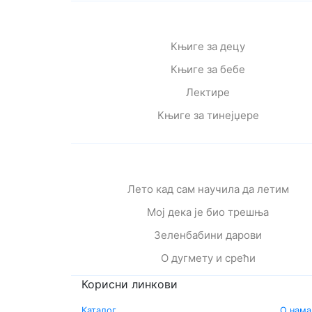
Књиге за децу
Књиге за бебе
Лектире
Књиге за тинејџере
Лето кад сам научила да летим
Мој дека је био трешња
Зеленбабини дарови
О дугмету и срећи
Корисни линкови
Каталог
О нама