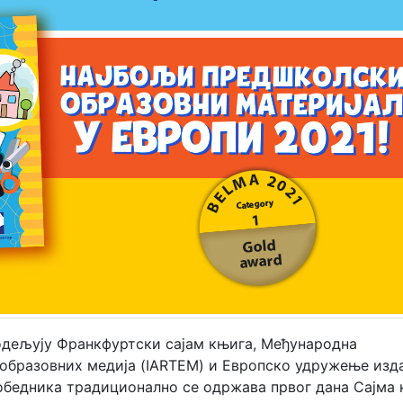
дељују Франкфуртски сајам књига, Међународна
 образовних медија (IARTEM) и Европско удружење изд
обедника традиционално се одржава првог дана Сајма