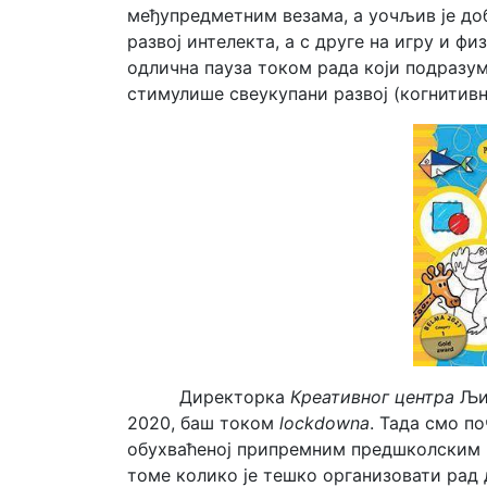
међупредметним везама, а уочљив је доб
развој интелекта, а с друге на игру и ф
одлична пауза током рада који подразу
стимулише свеукупани развој (когнитивн
Директорка
Креативног центра
Љиљ
2020, баш током
lockdowna
. Тада смо п
обухваћеној припремним предшколским 
томе колико је тешко организовати рад 