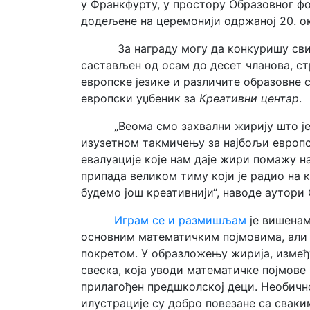
у Франкфурту, у простору Образовног ф
додељене на церемонији одржаној 20. о
За награду могу да конкуришу сви
састављен од осам до десет чланова, ст
европске језике и различите образовне с
европски уџбеник за
Креативни центар
.
„Веома смо захвални жирију што ј
изузетном такмичењу за најбољи европск
евалуације које нам даје жири помажу н
припада великом тиму који је радио на 
будемо још креативнији“, наводе аутор
Играм се и размишљам
је вишенам
основним математичким појмовима, али и
покретом. У образложењу жирија, између
свеска, која уводи математичке појмове
прилагођен предшколској деци. Необичн
илустрације су добро повезане са сваки