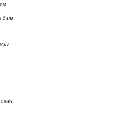
ним
о била
пски
ковић