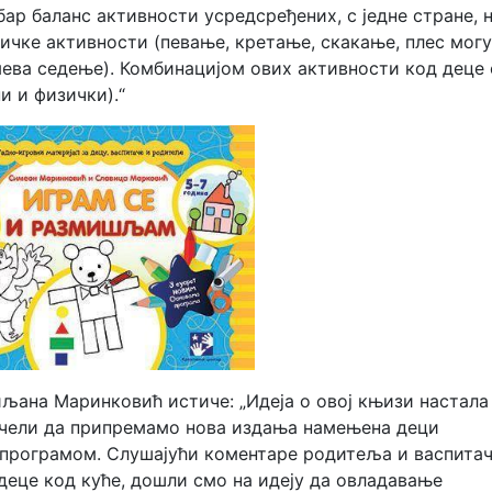
ар баланс активности усредсређених, с једне стране, 
изичке активности (певање, кретање, скакање, плес мог
мева седење). Комбинацијом ових активности код деце 
и и физички).“
ана Маринковић истиче: „Идеја о овој књизи настала 
очели да припремамо нова издања намењена деци
програмом. Слушајући коментаре родитеља и васпитач
деце код куће, дошли смо на идеју да овладавање