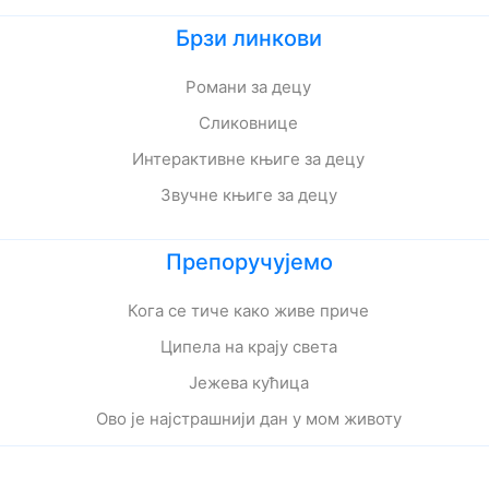
Брзи линкови
Романи за децу
Сликовнице
Интерактивне књиге за децу
Звучне књиге за децу
Препоручујемо
Кога се тиче како живе приче
Ципела на крају света
Јежева кућица
Ово је најстрашнији дан у мом животу