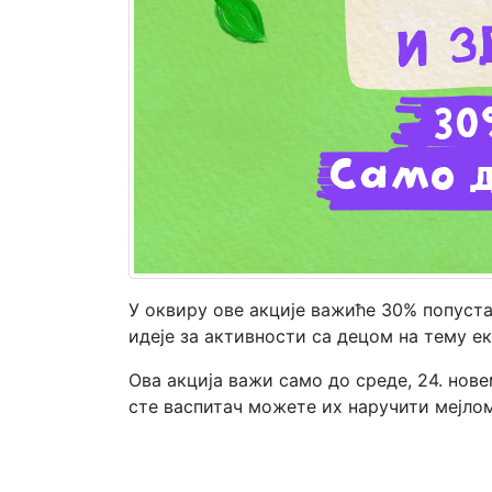
Мој
налог
У оквиру ове акције важиће 30% попуста
идеје за активности са децом на тему ек
Ова акција важи само до среде, 24. нов
сте васпитач можете их наручити мејлом 