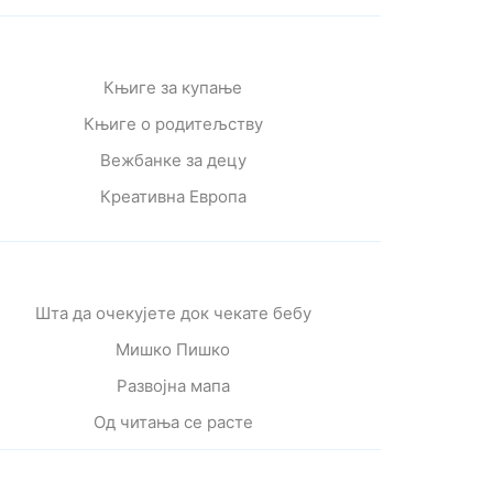
Књиге за купање
Књиге о родитељству
Вежбанке за децу
Креативна Европа
Шта да очекујете док чекате бебу
Мишко Пишко
Развојна мапа
Од читања се расте