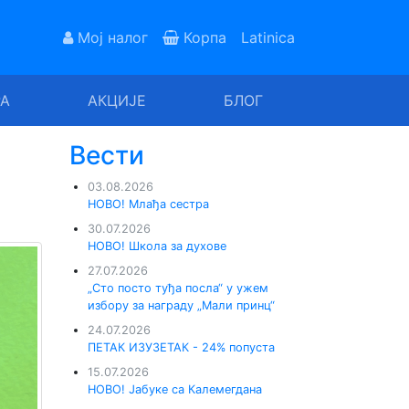
Мој налог
Корпа
Latinica
РА
АКЦИЈЕ
БЛОГ
Вести
03.08.2026
НОВО! Млађа сестра
30.07.2026
НОВО! Школа за духове
27.07.2026
„Сто посто туђа посла“ у ужем
избору за награду „Мали принц“
24.07.2026
ПЕТАК ИЗУЗЕТАК - 24% попуста
15.07.2026
НОВО! Јабуке са Калемегдана