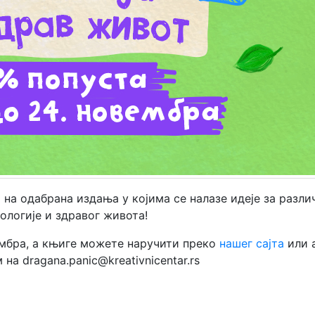
 на одабрана издања у којима се налазе идеје за разли
ологије и здравог живота!
ембра, а књиге можете наручити преко
нашег сајта
или 
на dragana.panic@kreativnicentar.rs