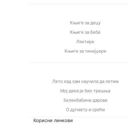
Књиге за децу
Књиге за бебе
Лектире
Књиге за тинејџере
Лето кад сам научила да летим
Мој дека је био трешња
Зеленбабини дарови
О дугмету и срећи
Корисни линкови