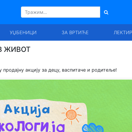
УЏБЕНИЦИ
ЗА ВРТИЋЕ
ЛЕКТИ
АВ ЖИВОТ
 продајну акцију за децу, васпитаче и родитеље!