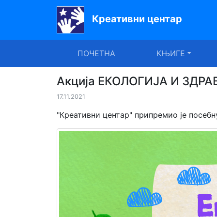
Креативни центар
Почетна
ПОЧЕТНА
КЊИГЕ
Књиге
Уџбеници
Акција ЕКОЛОГИЈА И ЗДР
17.11.2021
За
вртиће
"Креативни центар" припремио је посебну
Лектира
Акције
Блог
Latinica