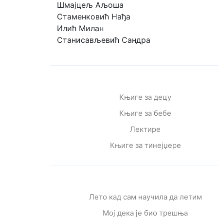
Шмајцељ Аљоша
Стаменковић Нађа
Илић Милан
Станисављевић Сандра
Књиге за децу
Књиге за бебе
Лектире
Књиге за тинејџере
Лето кад сам научила да летим
Мој дека је био трешња