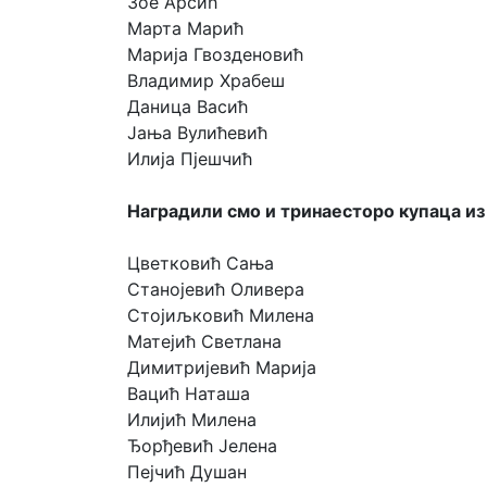
Зое Арсић
Марта Марић
Марија Гвозденовић
Владимир Храбеш
Даница Васић
Јања Вулићевић
Илија Пјешчић
Наградили смо и тринаесторо купаца и
Цветковић Сања
Станојевић Оливера
Стојиљковић Милена
Матејић Светлана
Димитријевић Марија
Вацић Наташа
Илијић Милена
Ђорђевић Јелена
Пејчић Душан