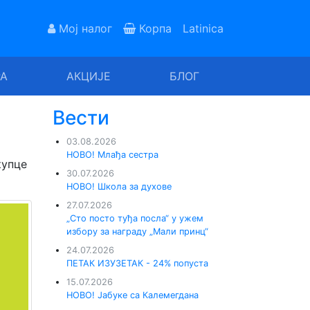
Мој налог
Корпа
Latinica
РА
АКЦИЈЕ
БЛОГ
Вести
03.08.2026
НОВО! Млађа сестра
купце
30.07.2026
НОВО! Школа за духове
27.07.2026
„Сто посто туђа посла“ у ужем
избору за награду „Мали принц“
24.07.2026
ПЕТАК ИЗУЗЕТАК - 24% попуста
15.07.2026
НОВО! Јабуке са Калемегдана