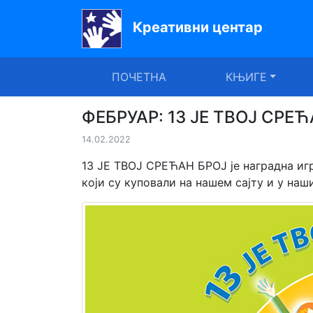
Креативни центар
Почетна
ПОЧЕТНА
КЊИГЕ
Књиге
Уџбеници
ФЕБРУАР: 13 ЈЕ ТВОЈ СРЕ
14.02.2022
За
вртиће
13 ЈЕ ТВОЈ СРЕЋАН БРОЈ је наградна игр
који су куповали на нашем сајту и у на
Лектира
Акције
Блог
Latinica