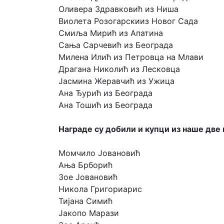
Оливера Здравковић из Ниша
Виолета Розогарскииз Новог Сада
Смиља Мирић из Апатина
Сања Сарчевић из Београда
Милена Илић из Петровца на Млави
Драгана Николић из Лесковца
Јасмина Жеравчић из Ужица
Ана Ђурић из Београда
Ана Тошић из Београда
Награде су добили и купци из наше две
Момчило Јовановић
Ања Брборић
Зое Јовановић
Никола Григориарис
Тијана Симић
Јакопо Марази