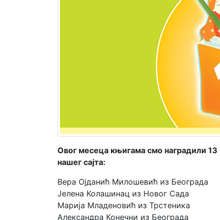
Мој
налог
Овог месеца књигама смо наградили 13 
нашег сајта:
Вера Ојданић Милошевић из Београда
Јелена Колашинац из Новог Сада
Марија Младеновић из Трстеника
Александра Конечни из Београда