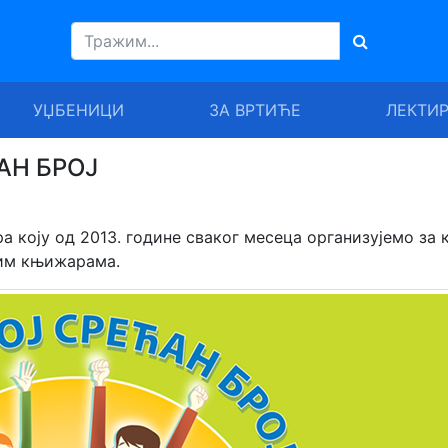
УЏБЕНИЦИ
ЗА ВРТИЋЕ
ЛЕКТИ
ЋАН БРОЈ
а коју од 2013. године сваког месеца организујемо за 
шим књижарама.