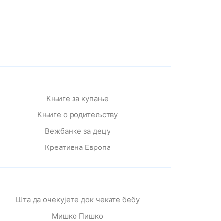
Књиге за купање
Књиге о родитељству
Вежбанке за децу
Креативна Европа
Шта да очекујете док чекате бебу
Мишко Пишко