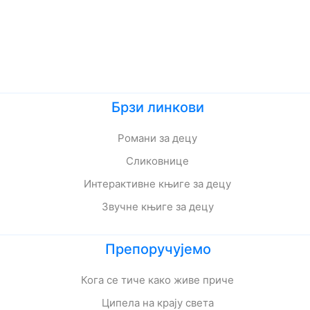
Брзи линкови
Романи за децу
Сликовнице
Интерактивне књиге за децу
Звучне књиге за децу
Препоручујемо
Кога се тиче како живе приче
Ципела на крају света