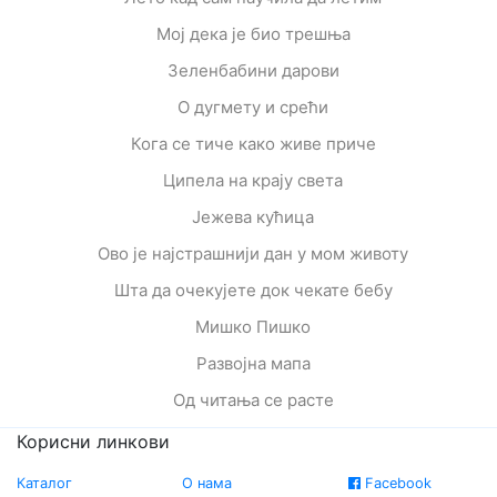
Мој дека је био трешња
Зеленбабини дарови
О дугмету и срећи
Кога се тиче како живе приче
Ципела на крају света
Јежева кућица
Ово је најстрашнији дан у мом животу
Шта да очекујете док чекате бебу
Мишко Пишко
Развојна мапа
Од читања се расте
Корисни линкови
Каталог
О нама
Facebook