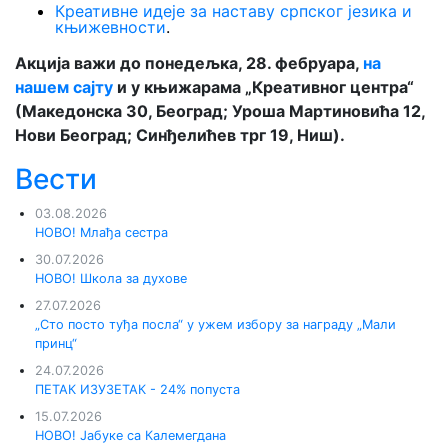
Креативне идеје за наставу српског језика и
књижевности
.
Акција важи до понедељка, 28. фебруара,
на
нашем сајту
и у књижарама „Креативног центра“
(Македонска 30, Београд; Уроша Мартиновића 12,
Нови Београд; Синђелићев трг 19, Ниш).
Вести
03.08.2026
НОВО! Млађа сестра
30.07.2026
НОВО! Школа за духове
27.07.2026
„Сто посто туђа посла“ у ужем избору за награду „Мали
принц“
24.07.2026
ПЕТАК ИЗУЗЕТАК - 24% попуста
15.07.2026
НОВО! Јабуке са Калемегдана