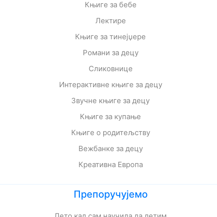
Књиге за бебе
Лектире
Књиге за тинејџере
Романи за децу
Сликовнице
Интерактивне књиге за децу
Звучне књиге за децу
Књиге за купање
Књиге о родитељству
Вежбанке за децу
Креативна Европа
Препоручујемо
Лето кад сам научила да летим