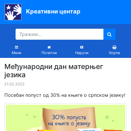
Креативни центар
Почетна
Књиге
Уџбеници
Мени
Почетна
Наручи
Корпа
За
Међународни дан матерњег
вртиће
језика
Лектира
21.02.2022
Акције
Посебан попуст од 30% на књиге о српском језику!
Блог
Latinica