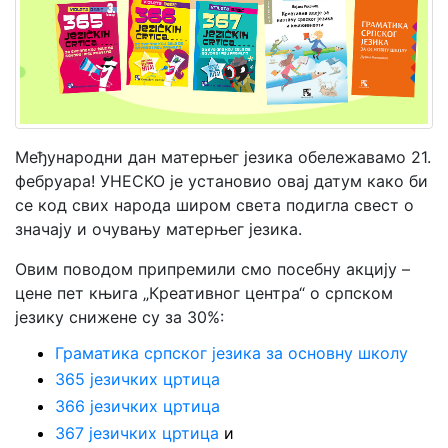
Мој
налог
Међународни дан матерњег језика обележавамо 21.
фебруара! УНЕСКО је установио овај датум како би
се код свих народа широм света подигла свест о
значају и очувању матерњег језика.
Овим поводом припремили смо посебну акцију –
цене пет књига „Креативног центра“ о српском
језику снижене су за 30%:
Граматика српског језика за основну школу
365 језичких цртица
366 језичких цртица
367 језичких цртица
и