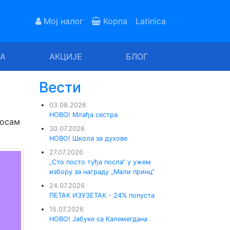
Мој налог
Корпа
Latinica
РА
АКЦИЈЕ
БЛОГ
Вести
03.08.2026
НОВО! Млађа сестра
 осам
30.07.2026
НОВО! Школа за духове
27.07.2026
„Сто посто туђа посла“ у ужем
избору за награду „Мали принц“
24.07.2026
ПЕТАК ИЗУЗЕТАК - 24% попуста
15.07.2026
НОВО! Јабуке са Калемегдана