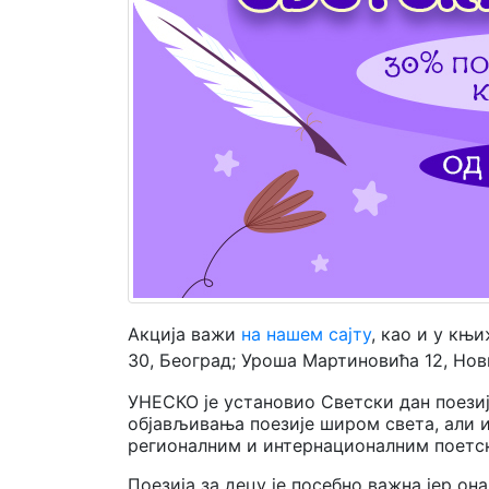
Мој
налог
Акција важи
на нашем сајту
, као и у књ
30, Београд; Уроша Мартиновића 12, Нов
УНЕСКО је установио Светски дан поезиј
објављивања поезије широм света, али 
регионалним и интернационалним поетс
Поезија за децу је посебно важна јер о