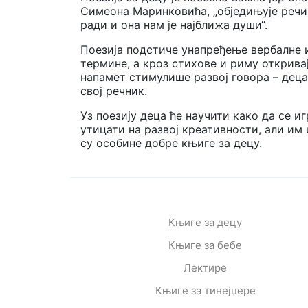
Симеона Маринковића, „обједињује речи,
ради и она нам је најближа души“.
Поезија подстиче унапређење вербалне и
термине, а кроз стихове и риму открива
напамет стимулише развој говора
– деца
свој речник.
Уз поезију деца ће научити како да се и
утицати на развој креативности, али им 
су особине добре књиге за децу.
Књиге за децу
Књиге за бебе
Лектире
Књиге за тинејџере