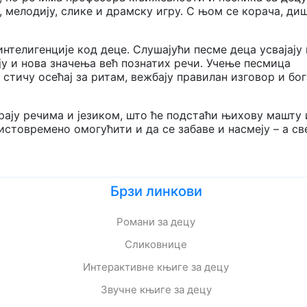
 мелодију, слике и драмску игру. С њом се корача, диш
нтелигенције код деце. Слушајући песме деца усвајају
ју и нова значења већ познатих речи. Учење песмица
 стичу осећај за ритам, вежбају правилан изговор и бо
грају речима и језиком, што ће подстаћи њихову машту 
истовремено омогућити и да се забаве и насмеју – а св
Брзи линкови
Романи за децу
Сликовнице
Интерактивне књиге за децу
Звучне књиге за децу