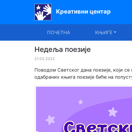
Креативни центар
Почетна
ПОЧЕТНА
КЊИГЕ
Књиге
Уџбеници
Недеља поезије
21.03.2022
За
вртиће
Поводом Светског дана поезије, који се
одабраних књига поезије биће на попуст
Лектира
Акције
Блог
Latinica