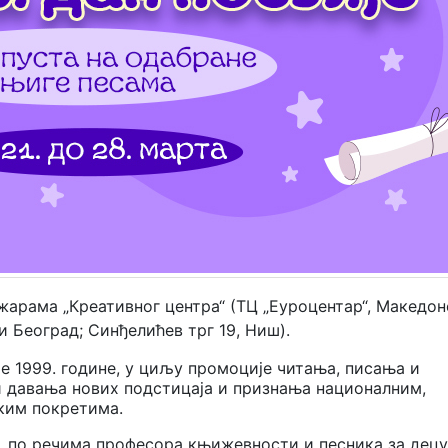
ижарама „Креативног центра“ (ТЦ „Еуроцентар“, Македон
и Београд; Синђелићев трг 19, Ниш).
е 1999. године, у циљу промоције читања, писања и
и давања нових подстицаја и признања националним,
ким покретима.
на, по речима професора књижевности и песника за децу