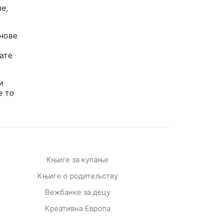
е,
 нове
гате
и
е то
Књиге за купање
Књиге о родитељству
Вежбанке за децу
Креативна Европа