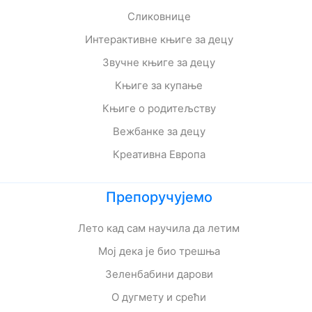
Сликовнице
Интерактивне књиге за децу
Звучне књиге за децу
Књиге за купање
Књиге о родитељству
Вежбанке за децу
Креативна Европа
Препоручујемо
Лето кад сам научила да летим
Мој дека је био трешња
Зеленбабини дарови
О дугмету и срећи