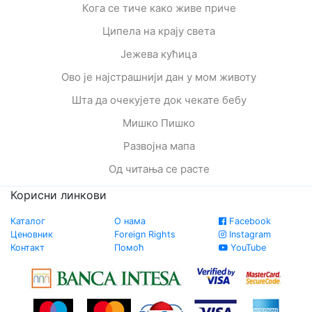
Кога се тиче како живе приче
Ципела на крају света
Јежева кућица
Ово је најстрашнији дан у мом животу
Шта да очекујете док чекате бебу
Мишко Пишко
Развојна мапа
Од читања се расте
Корисни линкови
Каталог
О нама
Facebook
Ценовник
Foreign Rights
Instagram
Контакт
Помоћ
YouTube