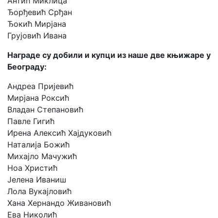
Антић Миклица
Ђорђевић Срђан
Ђокић Мирјана
Грујовић Ивана
Награде су добили и купци из наше две књижаре у
Београду:
Андреа Пријевић
Мирјана Роксић
Владан Степановић
Павле Гигић
Ирена Алексић Хајдуковић
Наталија Божић
Михајло Мачужић
Ноа Христић
Јелена Иваниш
Лола Вукајловић
Хана Хернандо Живановић
Ева Николић