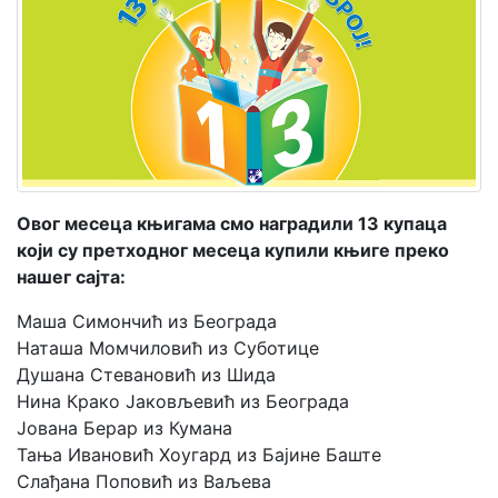
Мој
налог
Овог месеца књигама смо наградили 13 купаца
који су претходног месеца купили књиге преко
нашег сајта:
Маша Симончић из Београда
Наташа Момчиловић из Суботице
Душана Стевановић из Шида
Нина Крако Јаковљевић из Београда
Јована Берар из Кумана
Тања Ивановић Хоугард из Бајине Баште
Слађана Поповић из Ваљева