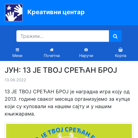
Креативни центар
Почетна
Књиге
Уџбеници
Мени
Почетна
Наручи
Корпа
За
ЈУН: 13 ЈЕ ТВОЈ СРЕЋАН БРОЈ
вртиће
13.06.2022
Лектира
13 ЈЕ ТВОЈ СРЕЋАН БРОЈ је наградна игра коју од
Акције
2013. године сваког месеца организујемо за купце
који су куповали на нашем сајту и у нашим
Блог
књижарама.
Latinica