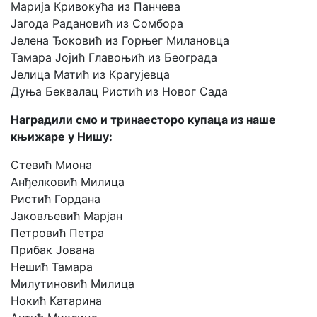
Марија Кривокућа из Панчева
Јагода Радановић из Сомбора
Јелена Ђоковић из Горњег Милановца
Тамара Јојић Главоњић из Београда
Јелица Матић из Крагујевца
Дуња Беквалац Ристић из Новог Сада
Наградили смо и тринаесторо купаца из наше
књижаре у Нишу:
Стевић Миона
Анђелковић Милица
Ристић Гордана
Јаковљевић Марјан
Петровић Петра
Прибак Јована
Нешић Тамара
Милутиновић Милица
Нокић Катарина