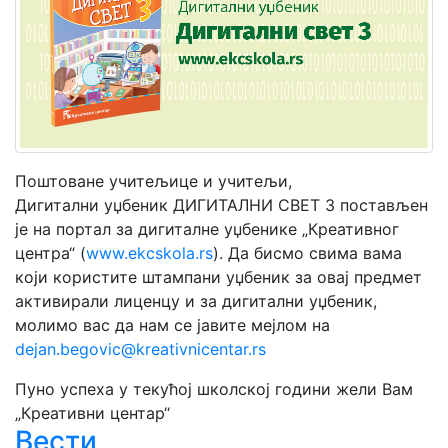
Мој
налог
Поштоване учитељице и учитељи,
Дигитални уџбеник ДИГИТАЛНИ СВЕТ 3 постављен
је на портал за дигиталне уџбенике „Креативног
центра“ (
www.ekcskola.rs
). Да бисмо свима вама
који користите штампани уџбеник за овај предмет
активирали лиценцу и за дигитални уџбеник,
молимо вас да нам се јавите мејлом на
dejan.begovic@kreativnicentar.rs
Пуно успеха у текућој школској години жели Вам
„Креативни центар“
Вести