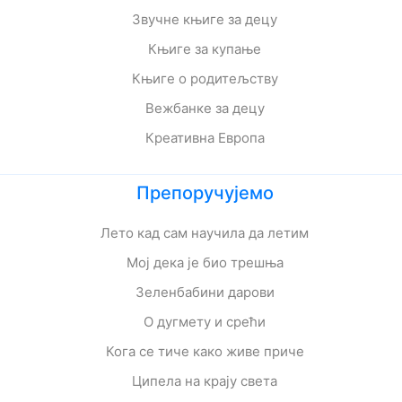
Звучне књиге за децу
Књиге за купање
Књиге о родитељству
Вежбанке за децу
Креативна Европа
Препоручујемо
Лето кад сам научила да летим
Мој дека је био трешња
Зеленбабини дарови
О дугмету и срећи
Кога се тиче како живе приче
Ципела на крају света