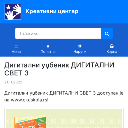
Креативни центар
Почетна
Књиге
Уџбеници
Мени
Почетна
Наручи
Корпа
За
Дигитални уџбеник ДИГИТАЛНИ
вртиће
СВЕТ 3
Лектира
21.11.2022
Акције
Дигитални уџбеник ДИГИТАЛНИ СВЕТ 3 доступан је
на www.ekcskola.rs!
Блог
Latinica