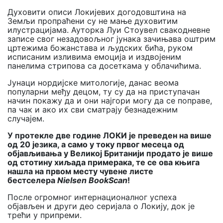
Духовити описи Локијевих догодовштина на
Земљи пропраћени су не мање духовитим
илустрацијама. Ауторка Луи Стоувел свакодневне
записе свог незадовољног јунака зачињава оштрим
цртежима божанстава и људских бића, руком
исписаним изливима емоција и издвојеним
панелима стрипова са досеткама у облачићима.
Јунаци нордијске митологије, данас веома
популарни међу децом, ту су да на приступачан
начин покажу да и они најгори могу да се поправе,
па чак и ако их сви сматрају безнадежним
случајем.
У протекле две године ЛОКИ је преведен на више
од 20 језика, а само у току првог месеца од
објављивања у Великој Британији продато је више
од стотину хиљада примерака, те се ова књига
нашла на првом месту чувене листе
бестселера
Nielsen BookScan
!
После огромног интернационалног успеха
објављен и други део серијала о Локију, док је
трећи у припреми.