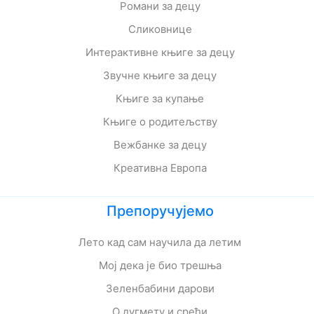
Романи за децу
Сликовнице
Интерактивне књиге за децу
Звучне књиге за децу
Књиге за купање
Књиге о родитељству
Вежбанке за децу
Креативна Европа
Препоручујемо
Лето кад сам научила да летим
Мој дека је био трешња
Зеленбабини дарови
О дугмету и срећи