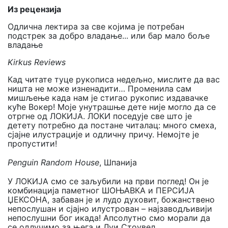
Из рецензија
Одлична лектира за све којима је потребан
подстрек за добро владање... или бар мало боље
владање
Kirkus Reviews
Кад читате туце рукописа недељно, мислите да вас
ништа не може изненадити… Променила сам
мишљење када нам је стигао рукопис издавачке
куће Вокер! Моје унутрашње дете није могло да се
отргне од ЛОКИЈА. ЛОКИ поседује све што је
детету потребно да постане читалац: много смеха,
сјајне илустрације и одличну причу. Немојте је
пропустити!
Penguin Random House
, Шпанија
У ЛОКИЈА смо се заљубили на први поглед! Он је
комбинација паметног ШОЊАВКА и ПЕРСИЈА
ЏЕКСОНА, забаван је и лудо духовит, божанствено
непослушан и сјајно илустрован – најзаводљивији
непослушни бог икада! Апсолутно смо морали да
се одлучимо за њега и Луи Стоувел.