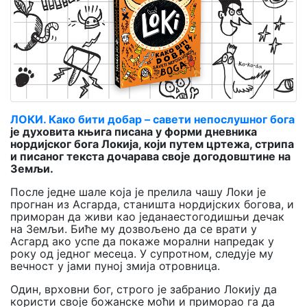
Мој
налог
ЛОКИ. Како бити добар – савети непослушног бога
је духовита књига писана у форми дневника
нордијског бога Локија, који путем цртежа, стрипа
и писаног текста дочарава своје догодовштине на
Земљи.
После једне шале која је прелила чашу Локи је
прогнан из Асгарда, станишта нордијских богова, и
приморан да живи као једанаестогодишњи дечак
на Земљи. Биће му дозвољено да се врати у
Асгард ако успе да покаже морални напредак у
року од једног месеца. У супротном, следује му
вечност у јами пуној змија отровница.
Один, врховни бог, строго је забранио Локију да
користи своје божанске моћи и приморао га да