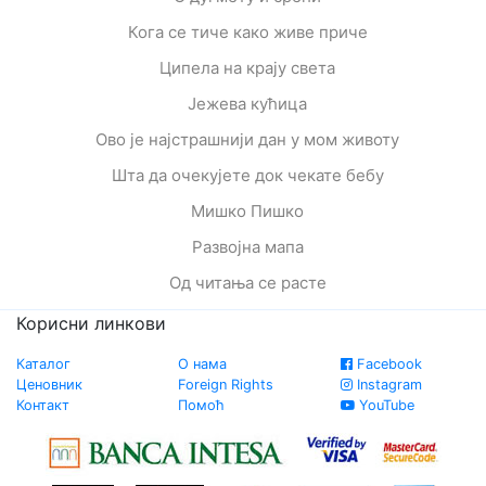
Кога се тиче како живе приче
Ципела на крају света
Јежева кућица
Ово је најстрашнији дан у мом животу
Шта да очекујете док чекате бебу
Мишко Пишко
Развојна мапа
Од читања се расте
Корисни линкови
Каталог
О нама
Facebook
Ценовник
Foreign Rights
Instagram
Контакт
Помоћ
YouTube