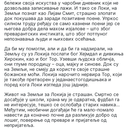
бележи своја искуства у чаробни дневник који не
дозвољава записивање лажи. И тако се Локи, на
Земљи познат као Лијам Смит, страшно злопати
док покушава да заради позитивне поене. Упркос
силном труду ређају се само казнени поени јер се
његова добра дела махом изјалове – што због
преварантских инстиката, што због потпуног
непознавања људи и њихових осећања.
Да би му помогли, али и да би га надзирали, на
Земљу су уз Локија послати бог Хејмдал и дивкиња
Хирокин, као и бог Тор. Узевши људска обличја,
они глуме породицу – оца, мајку и синове. Док су
на Земљи, не смеју да користе своје страшне
божанске моћи. Локија нарочито нервира Тор, који
је такође претворен у једанаестогодишњака и
поред кога Локи изгледа још јадније.
Живот на Земљи за Локија је страшан. Смртно се
досађује у школи, храна му је одвратна, фудбал га
не интересује, тешко се ослобађа старих навика…
Међутим, необични догађаји ће га мало-помало
навести да коначно почне да разликује добро од
лошег, поверење од преваре и пријатеље од
непријатеља.