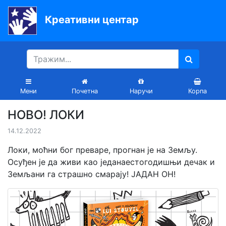
Креативни центар
Почетна
Књиге
Уџбеници
Мени
Почетна
Наручи
Корпа
За
НОВО! ЛОКИ
вртиће
14.12.2022
Лектира
Локи, моћни бог преваре, прогнан је на Земљу.
Акције
Осуђен је да живи као једанаестогодишњи дечак и
Земљани га страшно смарају! ЈАДАН ОН!
Блог
Latinica