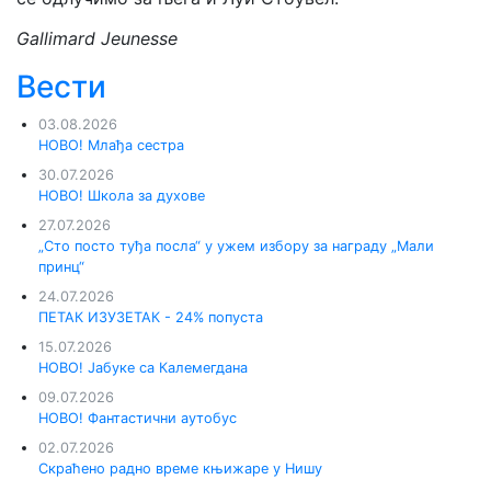
Gallimard Jeunesse
Вести
03.08.2026
НОВО! Млађа сестра
30.07.2026
НОВО! Школа за духове
27.07.2026
„Сто посто туђа посла“ у ужем избору за награду „Мали
принц“
24.07.2026
ПЕТАК ИЗУЗЕТАК - 24% попуста
15.07.2026
НОВО! Јабуке са Калемегдана
09.07.2026
НОВО! Фантастични аутобус
02.07.2026
Скраћено радно време књижаре у Нишу