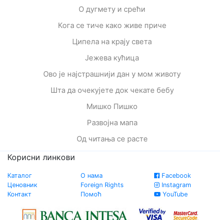
О дугмету и срећи
Кога се тиче како живе приче
Ципела на крају света
Јежева кућица
Ово је најстрашнији дан у мом животу
Шта да очекујете док чекате бебу
Мишко Пишко
Развојна мапа
Од читања се расте
Корисни линкови
Каталог
О нама
Facebook
Ценовник
Foreign Rights
Instagram
Контакт
Помоћ
YouTube