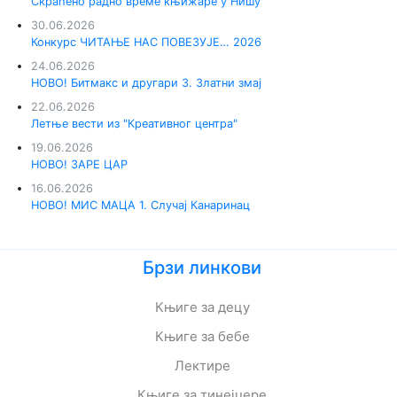
Скраћено радно време књижаре у Нишу
30.06.2026
Конкурс ЧИТАЊЕ НАС ПОВЕЗУЈЕ… 2026
24.06.2026
НОВО! Битмакс и другари 3. Златни змај
22.06.2026
Летње вести из "Креативног центра"
19.06.2026
НОВО! ЗАРЕ ЦАР
16.06.2026
НОВО! МИС МАЦА 1. Случај Канаринац
Брзи линкови
Књиге за децу
Књиге за бебе
Лектире
Књиге за тинејџере