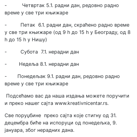
- Четвртак 5.1. радни дан, редовно радно
време у све три књижаре
- Петак 6.1. радни дан, скраћено радно време
у све три књижаре (од 9 h до 15 h у Београду, од 8
h до 15 h у Нишу)
- Субота 7.1. нерадни дан
- Недеља 8.1. нерадни дан
- Понедељак 9.1. радни дан, редовно радно
време у све три књижаре
Подсећамо вас да наша издања можете поручити
и преко нашег сајта www.kreativnicentar.rs.
Све поруџбине преко сајта које стигну од 31.
децембра биће на испоруци од понедељка, 9.
јануара, због нерадних дана.