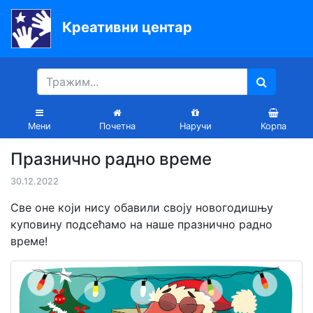
Креативни центар
Почетна
Књиге
Уџбеници
Мени
Почетна
Наручи
Корпа
За
Празнично радно време
вртиће
30.12.2022
Лектира
Све оне који нису обавили своју новогодишњу
Акције
куповину подсећамо на наше празнично радно
време!
Блог
Latinica