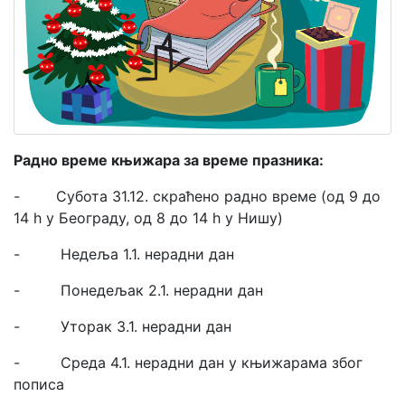
Мој
налог
Радно време књижара за време празника:
- Субота 31.12. скраћено радно време (од 9 до
14 h у Београду, од 8 до 14 h у Нишу)
- Недеља 1.1. нерадни дан
- Понедељак 2.1. нерадни дан
- Уторак 3.1. нерадни дан
- Среда 4.1. нерадни дан у књижарама збoг
пописа