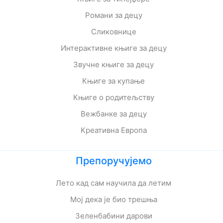
Романи за децу
Сликовнице
Интерактивне књиге за децу
Звучне књиге за децу
Књиге за купање
Књиге о родитељству
Вежбанке за децу
Креативна Европа
Препоручујемо
Лето кад сам научила да летим
Мој дека је био трешња
Зеленбабини дарови