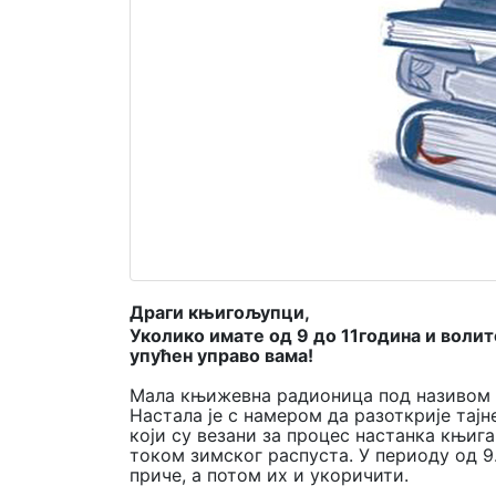
Мој
налог
Драги књигољупци,
У
колико имате од 9 до 11
година
и
волит
упућен управо вама!
Мала књижевна радионица под називом
Настала је с намером да разоткрије тај
који су везани за процес настанка књиг
током зимског распуста. У периоду од 9.
приче, а потом их и укоричити.