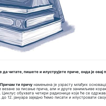
е да читате, пишете и илуструјете приче,
онда је овај 
Причам ти причу
намењена је узрасту млађих основаца
не везане за писање прича, али и друге занимљиве кора
а. Циклус обухвата четири радионице које ће се одржав
 до 12. јануара заједно ћемо писати и илустровати свој