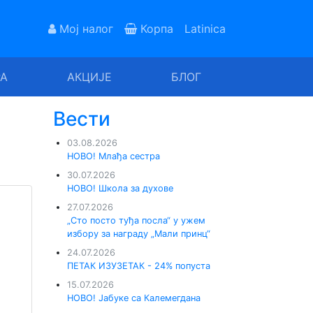
Мој налог
Корпа
Latinica
РА
АКЦИЈЕ
БЛОГ
Вести
03.08.2026
НОВО! Млађа сестра
30.07.2026
НОВО! Школа за духове
27.07.2026
„Сто посто туђа посла“ у ужем
избору за награду „Мали принц“
24.07.2026
ПЕТАК ИЗУЗЕТАК - 24% попуста
15.07.2026
НОВО! Јабуке са Калемегдана