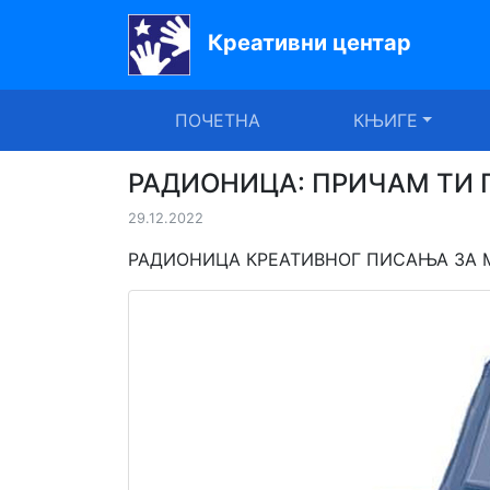
Креативни центар
Почетна
ПОЧЕТНА
КЊИГЕ
Књиге
Уџбеници
РАДИОНИЦА: ПРИЧАМ ТИ 
29.12.2022
За
вртиће
РАДИОНИЦА КРЕАТИВНОГ ПИСАЊА ЗА 
Лектира
Акције
Блог
Latinica