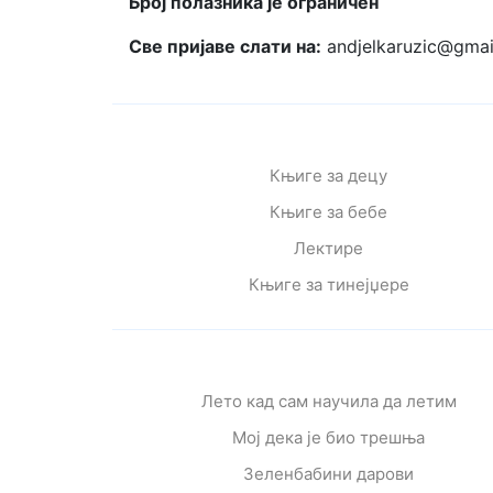
Број полазника је ограничен
Све пријаве слати на
:
andjelkaruzic@gmai
Књиге за децу
Књиге за бебе
Лектире
Књиге за тинејџере
Лето кад сам научила да летим
Мој дека је био трешња
Зеленбабини дарови