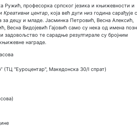
а Ружић, професорка српског језика и књижевности и
ћи
Креативни центар
, која већ дуги низ година сарађује 
за децу и младе. Јасминка Петровић, Весна Алексић,
ић, Весна Видојевић Гајовић само су нека од имена поз
и задовољство те сарадње резултирале су бројним
 књижевне награде.
часова
 (ТЦ "Еуроцентар", Македонска 30/I спрат)
асова)
дине