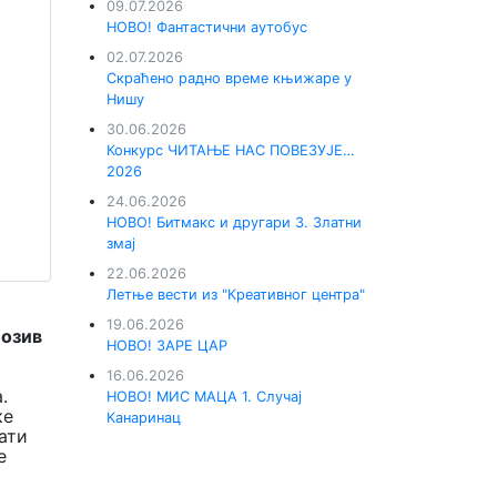
09.07.2026
НОВО! Фантастични аутобус
02.07.2026
Скраћено радно време књижаре у
Нишу
30.06.2026
Конкурс ЧИТАЊЕ НАС ПОВЕЗУЈЕ…
2026
24.06.2026
НОВО! Битмакс и другари 3. Златни
змај
22.06.2026
Летње вести из "Креативног центра"
19.06.2026
позив
НОВО! ЗАРЕ ЦАР
16.06.2026
.
НОВО! МИС МАЦА 1. Случај
ке
Канаринац
ати
е