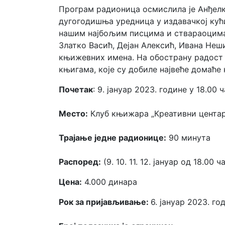
Програм радионица осмислила је Анђелк
дугогодишња уредница у издавачкој ку
нашим најбољим писцима и ствараоцима 
Златко Васић, Дејан Алексић, Ивана Неш
књижевних имена. На обострану радост 
књигама, које су добиле највеће домаће
Почетак
: 9. јануар 2023. године у 18.00 
Место:
Клуб књижара „Креативни центaр“
Трајање
једне
радионице:
90 минута
Распоред:
(9. 10. 11. 12. јануар од 18.00 ч
Цена:
4.000 динара
Рок за пријављивање:
6. јануар 2023. го