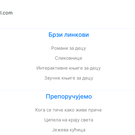
l.com
Брзи линкови
Романи за децу
Сликовнице
Интерактивне књиге за децу
Звучне књиге за децу
Препоручујемо
Кога се тиче како живе приче
Ципела на крају света
Јежева кућица