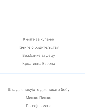
Књиге за купање
Књиге о родитељству
Вежбанке за децу
Креативна Европа
Шта да очекујете док чекате бебу
Мишко Пишко
Развојна мапа