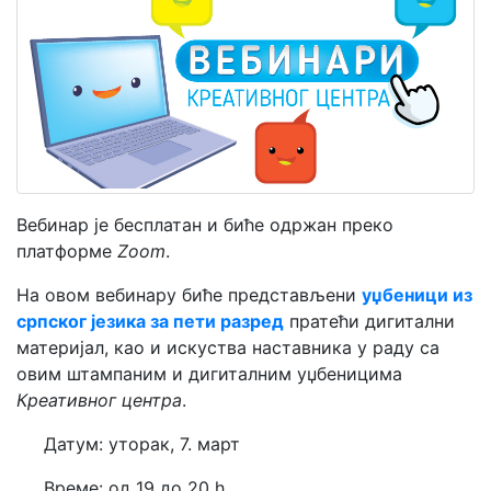
Мој
налог
Вебинар је бесплатан и биће одржан преко
платформе
Zoom
.
На овом вебинару биће представљени
уџбеници из
српског језика за пети разред
пратећи дигитални
материјал, као и искуства наставника у раду са
овим штампаним и дигиталним уџбеницима
Креативног центра
.
·
Датум: уторак, 7. март
·
Време: од 19 до 20 h