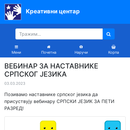
Креативни центар
Почетна
Књиге
Уџбеници
Мени
Почетна
Наручи
Корпа
За
ВЕБИНАР ЗА НАСТАВНИКЕ
вртиће
СРПСКОГ ЈЕЗИКА
Лектира
03.03.2023
Акције
Позивамо наставнике српског језика да
присуствују вебинару СРПСКИ ЈЕЗИК ЗА ПЕТИ
Блог
РАЗРЕД!
Latinica