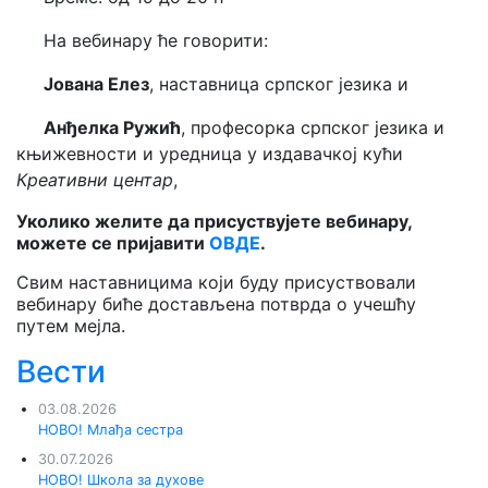
·
На вебинару ће говорити:
·
Јована Елез
, наставница српског језика и
·
Анђелка Ружић
, професорка српског језика и
књижевности и уредница у издавачкој кући
Креативни центар
,
Уколико желите да
присуствујете
вебинару,
можете се пријавити
ОВДЕ
.
Свим наставницима који буду присуствовали
вебинару биће достављена потврда о учешћу
путем мејла.
Вести
03.08.2026
НОВО! Млађа сестра
30.07.2026
НОВО! Школа за духове