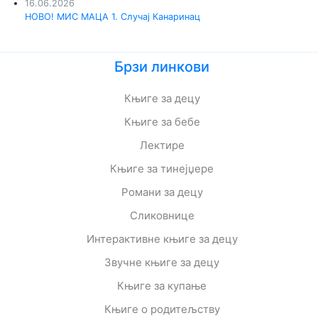
16.06.2026
НОВО! МИС МАЦА 1. Случај Канаринац
Брзи линкови
Књиге за децу
Књиге за бебе
Лектире
Књиге за тинејџере
Романи за децу
Сликовнице
Интерактивне књиге за децу
Звучне књиге за децу
Књиге за купање
Књиге о родитељству