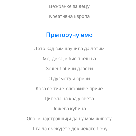
Вежбанке за децу
Креативна Европа
Препоручујемо
Лето кад сам научила да летим
Мој дека је био трешња
Зеленбабини дарови
О дугмету и срећи
Кога се тиче како живе приче
Ципела на крају света
Јежева кућица
Ово је најстрашнији дан у мом животу
Шта да очекујете док чекате бебу