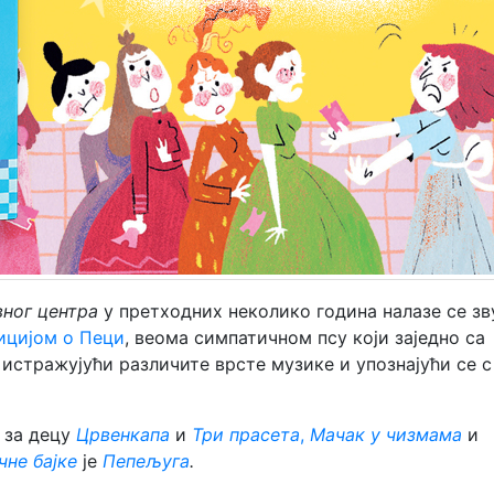
вног центра
у претходних неколико година налазе се зв
ицијом о Пеци
, веома симпатичном псу који заједно са
истражујући различите врсте музике и упознајући се с
е за децу
Црвенкапа
и
Три прасета
,
Мачак у чизмама
и
чне бајке
је
Пепељуга
.