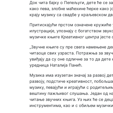
Док чита бајку о Пепељуги, дете ће се 
како пева, злобне маћехине ћерке како јо
крају музику са свадбе у краљевском дв
Притискајући прстом означене кружиће 
илустрације, упознају с богатством зву
музичке књиге
Креативног центра
јесте 
„Звучне књиге су пре свега намењене дец
читаоце свих узраста. Потражња за звуч
увиђају да су оне одличне за то да дете
уредница Наталија Панић.
Музика има изузетан значај за развој 
развоју, подстиче креативност, побољша
музику, певајући и играјући с родитељ
вештину пажљивог слушања. Један од на
читање звучних књига. Уз њих ће се дец
инструментима, као и с обиљем музички