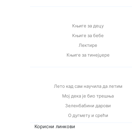
Књиге за децу
Књиге за бебе
Лектире
Књиге за тинејџере
Лето кад сам научила да летим
Мој дека је био трешња
Зеленбабини дарови
О дугмету и срећи
Корисни линкови