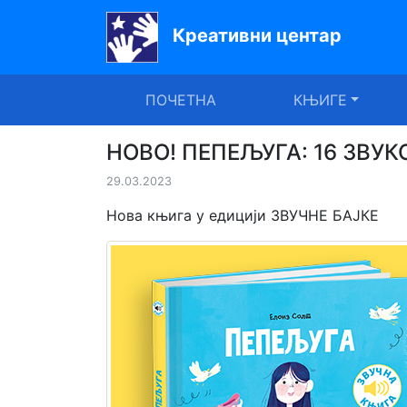
Креативни центар
Почетна
ПОЧЕТНА
КЊИГЕ
Књиге
Уџбеници
НОВО! ПЕПЕЉУГА: 16 ЗВУ
29.03.2023
За
вртиће
Нова књига у едицији ЗВУЧНЕ БАЈКЕ
Лектира
Акције
Блог
Latinica