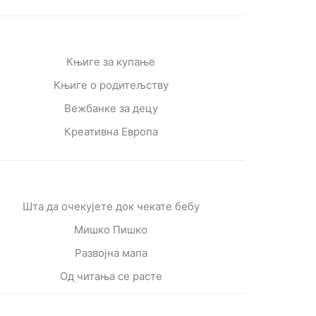
Књиге за купање
Књиге о родитељству
Вежбанке за децу
Креативна Европа
Шта да очекујете док чекате бебу
Мишко Пишко
Развојна мапа
Од читања се расте