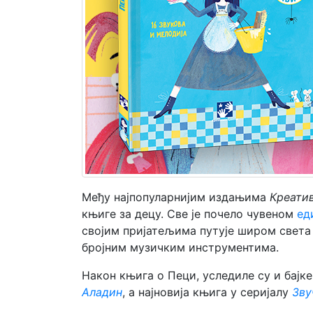
Мој
налог
Међу најпопуларнијим издањима
Креати
књиге за децу. Све је почело чувеном
ед
својим пријатељима путује широм света 
бројним музичким инструментима.
Након књига о Пеци, уследиле су и бајк
Аладин
, а најновија књига у серијалу
Зву