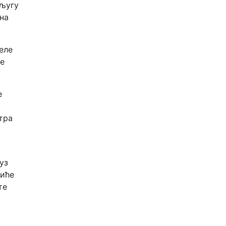
ељугу
 на
еле
је
е
атра
уз
виће
те