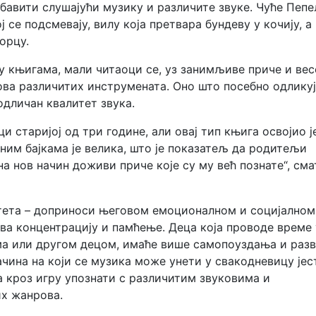
забавити слушајући музику и различите звуке. Чуће Пеп
ј се подсмевају, вилу која претвара бундеву у кочију, а
орцу.
у књигама, мали читаоци се, уз занимљиве приче и вес
кова различитих инструмената. Оно што посебно одлику
одличан квалитет звука.
и старијој од три године, али овај тип књига освојио ј
ним бајкама је велика, што је показатељ да родитељи
 на нов начин доживи приче које су му већ познате“, см
детета – доприноси његовом емоционалном и социјалном
ва концентрацију и памћење. Деца која проводе време 
има или другом децом, имаће више самопоуздања и раз
чина на који се музика може унети у свакодневицу јес
а кроз игру упознати с различитим звуковима и
х жанрова.