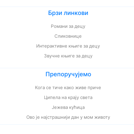
Брзи линкови
Романи за децу
Сликовнице
Интерактивне књиге за децу
Звучне књиге за децу
Препоручујемо
Кога се тиче како живе приче
Ципела на крају света
Јежева кућица
Ово је најстрашнији дан у мом животу