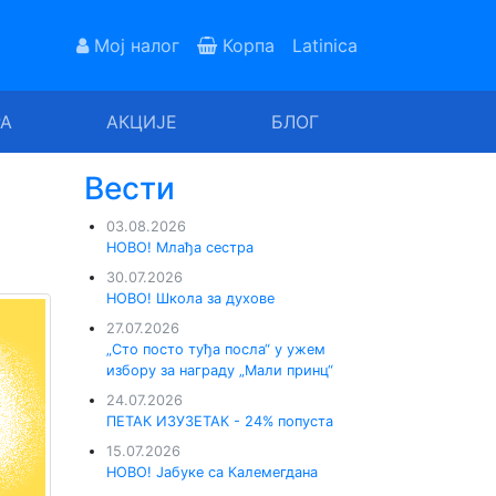
Мој налог
Корпа
Latinica
РА
АКЦИЈЕ
БЛОГ
Вести
03.08.2026
НОВО! Млађа сестра
30.07.2026
НОВО! Школа за духове
27.07.2026
„Сто посто туђа посла“ у ужем
избору за награду „Мали принц“
24.07.2026
ПЕТАК ИЗУЗЕТАК - 24% попуста
15.07.2026
НОВО! Јабуке са Калемегдана