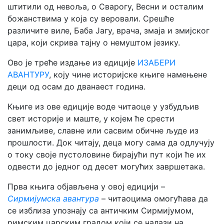
штитили од невоља, о Сварогу, Весни и осталим
божанствима у која су веровали. Срешће
различите виле, Баба Јагу, врача, змаја и змијског
цара, који скрива тајну о немуштом језику.
Ово је треће издање из едиције
ИЗАБЕРИ
АВАНТУРУ
, коју чине историјске књиге намењене
деци од осам до дванаест година.
Књиге из ове едиције воде читаоце у узбудљив
свет историје и маште, у којем ће срести
занимљиве, славне или сасвим обичне људе из
прошлости. Док читају, деца могу сама да одлучују
о току своје пустоловине бирајући пут који ће их
одвести до једног од десет могућих завршетака.
Прва књига објављена у овој едицији –
Сирмијумска авантура
– читаоцима омогућава да
се изблиза упознају са античким Сирмијумом,
римским царским градом који се налази на