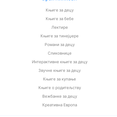
Књиге за децу
Књиге за бебе
Лектире
Књиге за тинејџере
Романи за децу
Сликовнице
Интерактивне књиге за децу
Звучне књиге за децу
Књиге за купање
Књиге о родитељству
Вежбанке за децу
Креативна Европа