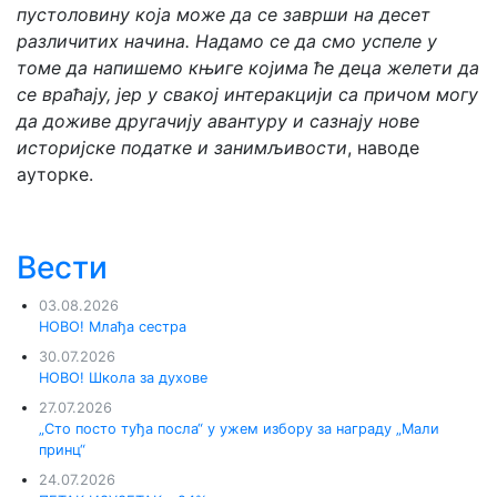
пустоловину која може да се заврши на десет
различитих начина. Надамо се да смо успеле у
томе да напишемо књиге којима ће деца желети да
се враћају, јер у свакој интеракцији са причом могу
да доживе другачију авантуру и сазнају нове
историјске податке и занимљивости
, наводе
ауторке.
Вести
03.08.2026
НОВО! Млађа сестра
30.07.2026
НОВО! Школа за духове
27.07.2026
„Сто посто туђа посла“ у ужем избору за награду „Мали
принц“
24.07.2026