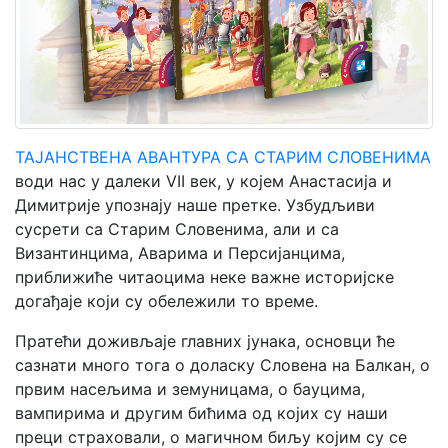
Мој
налог
ТАЈАНСТВЕНА АВАНТУРА СА СТАРИМ СЛОВЕНИМА
води нас у далеки VII век, у којем Анастасија и
Димитрије упознају наше претке. Узбудљиви
сусрети са Старим Словенима, али и са
Византинцима, Аварима и Персијанцима,
приближиће читаоцима неке важне историјске
догађаје који су обележили то време.
Пратећи доживљаје главних јунака, основци ће
сазнати много тога о доласку Словена на Балкан, о
првим насељима и земуницама, о бауцима,
вампирима и другим бићима од којих су наши
преци страховали, о магичном биљу којим су се