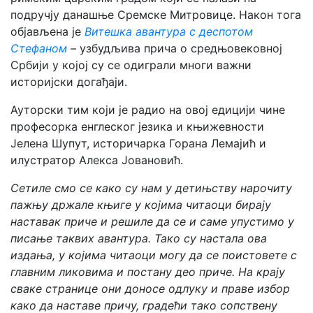
подручју данашње Сремске Митровице. Након тога
објављена је
Витешка авантура с деспотом
Стефаном
– узбудљива прича о средњовековној
Србији у којој су се одиграли многи важни
историјски догађаји.
Ауторски тим који је радио на овој едицији чине
професорка енглеског језика и књижевности
Јелена Шупут, историчарка Горана Лемајић и
илустратор Алекса Јовановић.
Сетиле смо се како су нам у детињству нарочиту
пажњу држале књиге у којима читаоци бирају
наставак приче и решиле да се и саме упустимо у
писање таквих авантура. Тако су настала ова
издања, у којима читаоци могу да се поистовете с
главним ликовима и постану део приче. На крају
сваке странице они доносе одлуку и праве избор
како да наставе причу, градећи тако сопствену