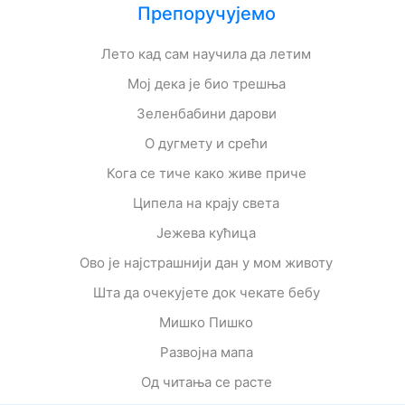
Препоручујемо
Лето кад сам научила да летим
Мој дека је био трешња
Зеленбабини дарови
О дугмету и срећи
Кога се тиче како живе приче
Ципела на крају света
Јежева кућица
Ово је најстрашнији дан у мом животу
Шта да очекујете док чекате бебу
Мишко Пишко
Развојна мапа
Од читања се расте