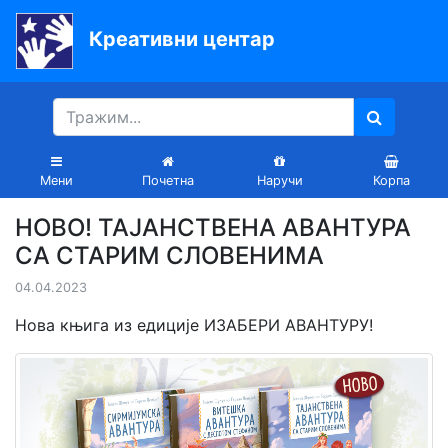
Креативни центар
Почетна
Књиге
Уџбеници
Мени
Почетна
Наручи
Корпа
За
НОВО! ТАЈАНСТВЕНА АВАНТУРА
вртиће
СА СТАРИМ СЛОВЕНИМА
Лектира
04.04.2023
Акције
Нова књига из едиције ИЗАБЕРИ АВАНТУРУ!
Блог
Latinica