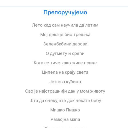
Препоручујемо
Лето кад сам научила да летим
Мој дека је био трешња
Зеленбабини дарови
О дугмету и срећи
Кога се тиче како живе приче
Ципела на крају света
Јежева кућица
Ово је најстрашнији дан у мом животу
Шта да очекујете док чекате бебу
Мишко Пишко
Развојна мапа