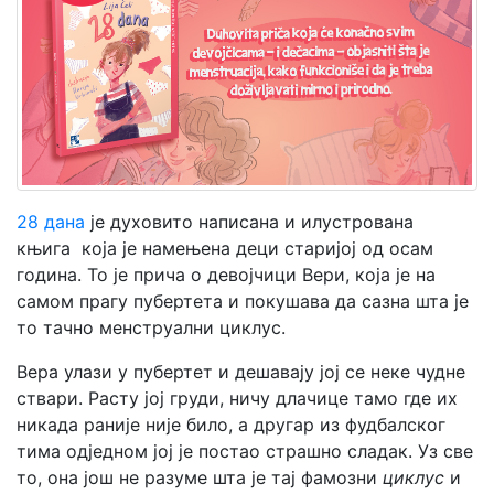
Мој
налог
28 дана
је духовито написана и илустрована
књига која је намењена деци старијој од осам
година. То је прича о девојчици Вери, која је на
самом прагу пубертета и покушава да сазна шта је
то тачно менструални циклус.
Вера улази у пубертет и дешавају јој се неке чудне
ствари. Расту јој груди, ничу длачице тамо где их
никада раније није било, а другар из фудбалског
тима одједном јој је постао страшно сладак. Уз све
то, она још не разуме шта је тај фамозни
циклус
и