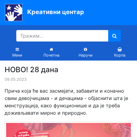
Креативни центар
Почетна
Књиге
Уџбеници
Мени
Почетна
Наручи
Корпа
За
НОВО! 28 дана
вртиће
09.05.2023
Лектира
Прича која ће вас засмејати, забавити и коначно
Акције
свим девојчицама - и дечацима - објаснити шта је
менструација, како функционише и да је треба
Блог
доживљавати мирно и природно.
Latinica