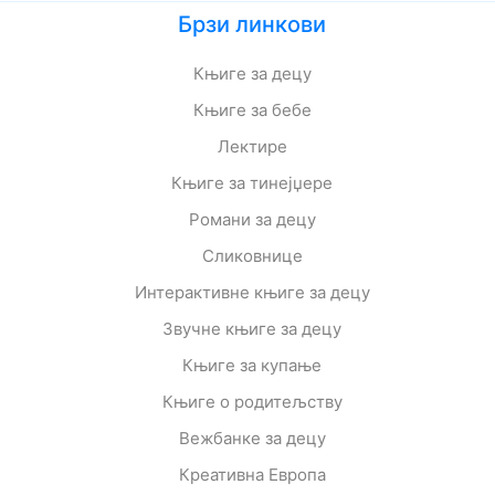
Брзи линкови
Књиге за децу
Књиге за бебе
Лектире
Књиге за тинејџере
Романи за децу
Сликовнице
Интерактивне књиге за децу
Звучне књиге за децу
Књиге за купање
Књиге о родитељству
Вежбанке за децу
Креативна Европа