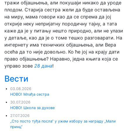
тражи објашњења, али покушаји никако да уроде
плодом. Старија сестра жели да буде остављена
на миру, мама говори као да се спрема да јој
открије неку непријатну породичну тајну, а тата
каже да је у питању нешто природно, али не улази
у детаље, као да је о томе тешко разговарати. На
интернету има техничких објашњења, али Вера
осећа да то није довољно. Ко ће јој на крају дати
право објашњење? Наравно, једна књига која се
управо зове
28 дана
!
Вести
03.08.2026
НОВО! Млађа сестра
30.07.2026
НОВО! Школа за духове
27.07.2026
„Сто посто туђа посла“ у ужем избору за награду „Мали
принц“