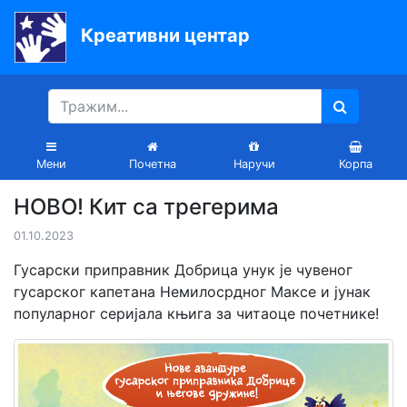
Креативни центар
Почетна
Књиге
Уџбеници
Мени
Почетна
Наручи
Корпа
За
НОВО! Кит са трегерима
вртиће
01.10.2023
Лектира
Гусарски приправник Добрица унук је чувеног
Акције
гусарског капетана Немилосрдног Максе и јунак
популарног серијала књига за читаоце почетнике!
Блог
Latinica