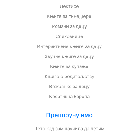
Лектире
Књиге за тинејџере
Романи за децу
Сликовнице
Интерактивне књиге за децу
Звучне књиге за децу
Књиге за купање
Књиге о родитељству
Вежбанке за децу
Креативна Европа
Препоручујемо
Лето кад сам научила да летим