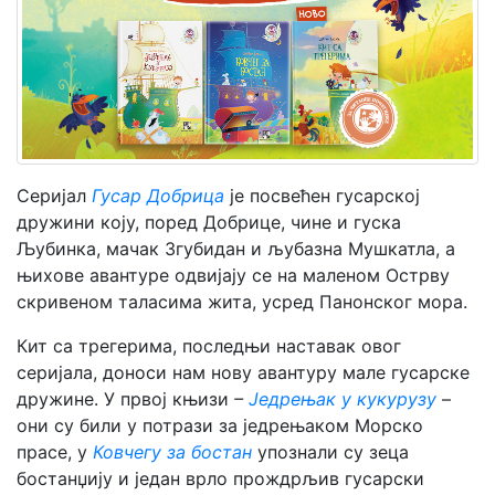
Мој
налог
Серијал
Гусар Добрица
је посвећен гусарској
дружини коју, поред Добрице, чине и гуска
Љубинка, мачак Згубидан и љубазна Мушкатла, а
њихове авантуре одвијају се на маленом Острву
скривеном таласима жита, усред Панонског мора.
Кит са трегерима, последњи наставак овог
серијала, доноси нам нову авантуру мале гусарске
дружине. У првој књизи
–
Једрењак у кукурузу
–
они су били у потрази за једрењаком Морско
прасе, у
Ковчегу за бостан
упознали су зеца
бостанџију и један врло прождрљив гусарски