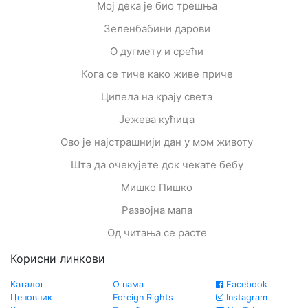
Мој дека је био трешња
Зеленбабини дарови
О дугмету и срећи
Кога се тиче како живе приче
Ципела на крају света
Јежева кућица
Ово је најстрашнији дан у мом животу
Шта да очекујете док чекате бебу
Мишко Пишко
Развојна мапа
Од читања се расте
Корисни линкови
Каталог
О нама
Facebook
Ценовник
Foreign Rights
Instagram