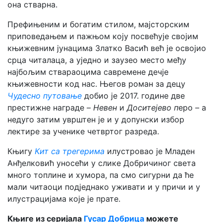
она стварна.
Префињеним и богатим стилом, мајсторским
приповедањем и пажњом коју посвећује својим
књижевним јунацима Златко Васић већ је освојио
срца читалаца, а уједно и заузео место међу
најбољим ствараоцима савремене дечје
књижевности код нас. Његов роман за децу
Чудесно путовање
добио је 2017. године две
престижне награде –
Невен
и
Доситејево п
еро – а
недуго затим уврштен је и у допунски избор
лектире за ученике четвртог разреда.
Књигу
Кит са трегерима
илустровао је Младен
Анђелковић уносећи у слике Добричиног света
много топлине и хумора, па смо сигурни да ће
мали читаоци подједнако уживати и у причи и у
илустрацијама које је прате.
Књиге из серијала
Гусар Добрица
можете