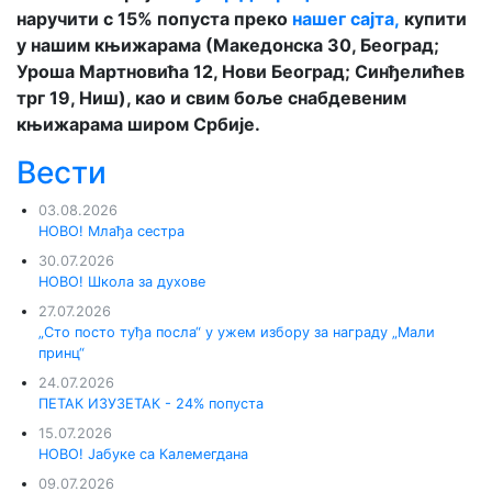
наручити с 15% попуста преко
нашег сајта,
купити
у нашим књижарама (Македонска 30, Београд;
Уроша Мартновића 12, Нови Београд; Синђелићев
трг 19, Ниш), као и свим боље снабдевеним
књижарама широм Србије.
Вести
03.08.2026
НОВО! Млађа сестра
30.07.2026
НОВО! Школа за духове
27.07.2026
„Сто посто туђа посла“ у ужем избору за награду „Мали
принц“
24.07.2026
ПЕТАК ИЗУЗЕТАК - 24% попуста
15.07.2026
НОВО! Јабуке са Калемегдана
09.07.2026