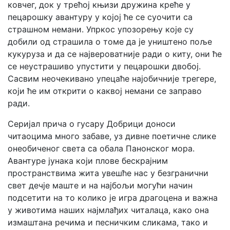
ковчег, док у трећој књизи дружина креће у
пецарошку авантуру у којој ће се суочити са
страшном немани. Упркос упозорењу које су
добили од страшила о томе да је уништено поље
кукуруза и да се највероватније ради о киту, они ће
се неустрашиво упустити у пецарошки двобој.
Сасвим неочекивано упецаће најобичније трегере,
који ће им открити о каквој немани се заправо
ради.
Серијал прича о гусару Добрици доноси
читаоцима много забаве, уз дивне поетичне слике
онеобиченог света са обала Панонског мора.
Авантуре јунака који плове бескрајним
пространствима жита увешће нас у безгранични
свет дечје маште и на најбољи могући начин
подсетити на то колико је игра драгоцена и важна
у животима наших најмлађих читалаца, како она
измаштана речима и песничким сликама, тако и