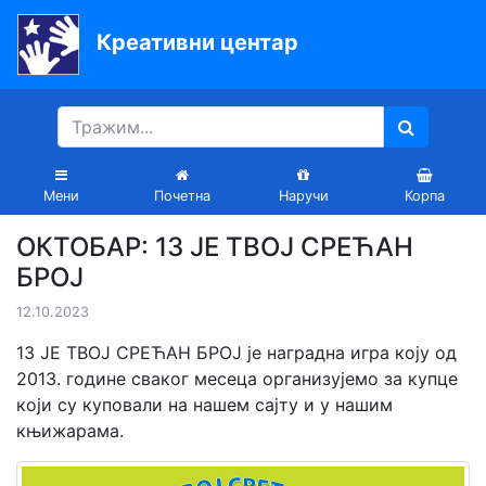
Креативни центар
Почетна
Књиге
Уџбеници
Мени
Почетна
Наручи
Корпа
За
ОКТОБАР: 13 ЈЕ ТВОЈ СРЕЋАН
вртиће
БРОЈ
Лектира
12.10.2023
Акције
13 ЈЕ ТВОЈ СРЕЋАН БРОЈ је наградна игра коју од
2013. године сваког месеца организујемо за купце
Блог
који су куповали на нашем сајту и у нашим
књижарама.
Latinica