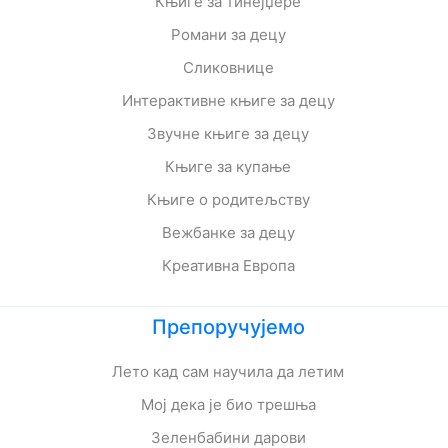
Књиге за тинејџере
Романи за децу
Сликовнице
Интерактивне књиге за децу
Звучне књиге за децу
Књиге за купање
Књиге о родитељству
Вежбанке за децу
Креативна Европа
Препоручујемо
Лето кад сам научила да летим
Мој дека је био трешња
Зеленбабини дарови