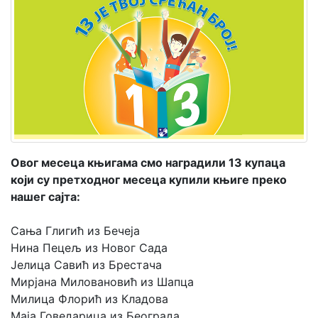
Мој
налог
Овог месеца књигама смо наградили 13 купаца
који су претходног месеца купили књиге преко
нашег сајта:
Сања Глигић из Бечеја
Нина Пецељ из Новог Сада
Јелица Савић из Брестача
Мирјана Миловановић из Шапца
Милица Флорић из Кладова
Маја Говедарица из Београда