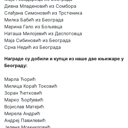
Дивна Младеновић из Сомбора
Слађана Симоновић из Трстеника
Милка Бабић из Београда
Марина Гало из Бољевца
Наташа Милојевић из Деспотовца
Маја Сибиновић из Београда
Срна Недић из Београда
Награде су добили и купци из наше две књижаре у
Београду:
Марла Ћорић
Милица Кораћ Токовић
Зоран Ћетковић
Марко Ђорђевић
Војислав Матејић
Мирела Андрић
Андреј Павилевић
Јелена Момчиловић