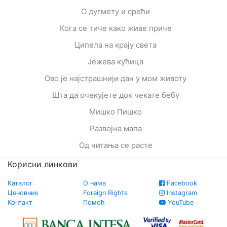
О дугмету и срећи
Кога се тиче како живе приче
Ципела на крају света
Јежева кућица
Ово је најстрашнији дан у мом животу
Шта да очекујете док чекате бебу
Мишко Пишко
Развојна мапа
Од читања се расте
Корисни линкови
Каталог
О нама
Facebook
Ценовник
Foreign Rights
Instagram
Контакт
Помоћ
YouTube