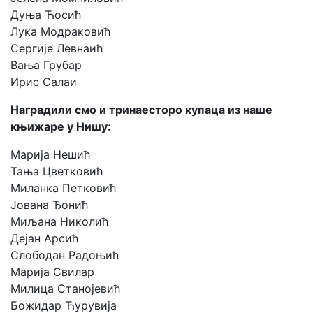
Дуња Ћосић
Лука Модраковић
Сергије Левнаић
Вања Грубар
Ирис Салаи
Наградили смо и тринаесторо купаца из наше
књижаре у Нишу:
Марија Нешић
Тања Цветковић
Миланка Петковић
Јована Ђонић
Миљана Николић
Дејан Арсић
Слободан Радоњић
Марија Свилар
Милица Станојевић
Божидар Ћурувија