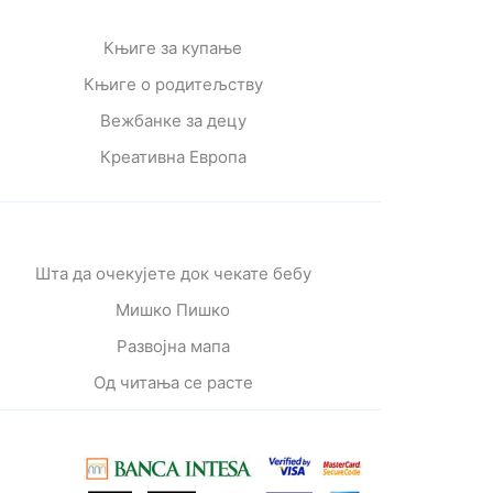
Књиге за купање
Књиге о родитељству
Вежбанке за децу
Креативна Европа
Шта да очекујете док чекате бебу
Мишко Пишко
Развојна мапа
Од читања се расте