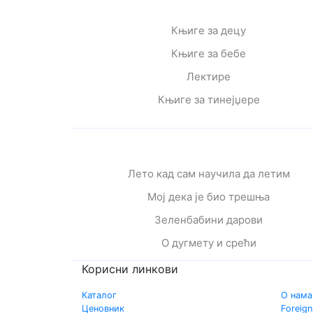
Књиге за децу
Књиге за бебе
Лектире
Књиге за тинејџере
Лето кад сам научила да летим
Мој дека је био трешња
Зеленбабини дарови
О дугмету и срећи
Корисни линкови
Каталог
О нама
Ценовник
Foreign