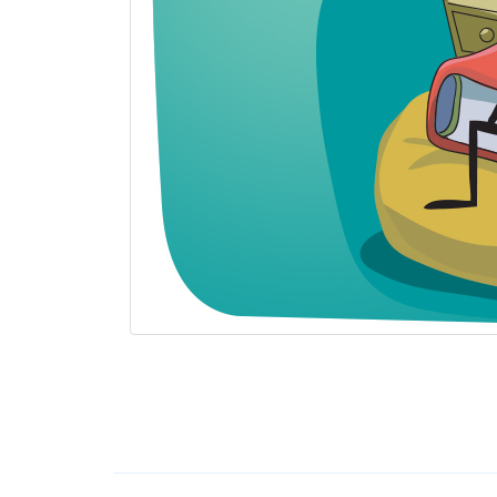
Мој
налог