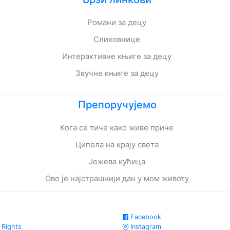
Романи за децу
Сликовнице
Интерактивне књиге за децу
Звучне књиге за децу
Препоручујемо
Кога се тиче како живе приче
Ципела на крају света
Јежева кућица
Ово је најстрашнији дан у мом животу
Facebook
 Rights
Instagram