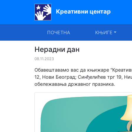
Креативни центар
Почетна
ПОЧЕТНА
КЊИГЕ
Књиге
Уџбеници
Нерадни дан
08.11.2023
За
вртиће
Обавештавамо вас да књижаре "Креативн
12, Нови Београд; Синђелићев трг 19, Ниш
Лектира
обележавања државног празника.
Акције
Блог
Latinica