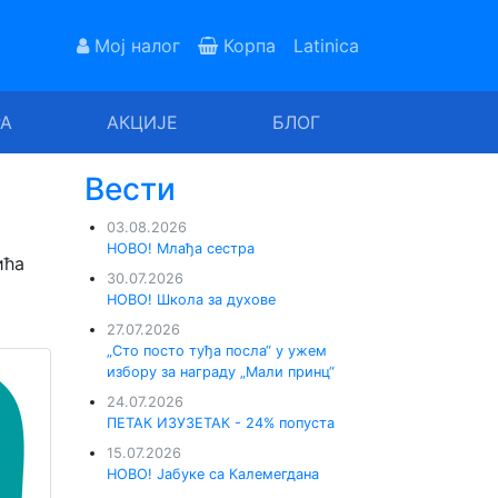
Мој налог
Корпа
Latinica
РА
АКЦИЈЕ
БЛОГ
Вести
03.08.2026
НОВО! Млађа сестра
ића
30.07.2026
НОВО! Школа за духове
27.07.2026
„Сто посто туђа посла“ у ужем
избору за награду „Мали принц“
24.07.2026
ПЕТАК ИЗУЗЕТАК - 24% попуста
15.07.2026
НОВО! Јабуке са Калемегдана