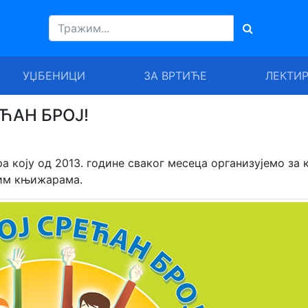
УЏБЕНИЦИ
ЗА ВРТИЋЕ
ЛЕКТИ
ЕЋАН БРОЈ!
а коју од 2013. године сваког месеца организујемо за 
шим књижарама.