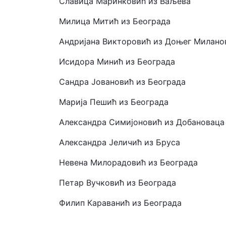
Славица Маринковић из Ваљева
Милица Митић из Београда
Андријана Викторовић из Доњег Милано
Исидора Минић из Београда
Сандра Јовановић из Београда
Марија Пешић из Београда
Александра Симијоновић из Добановаца
Александра Јеличић из Бруса
Невена Милорадовић из Београда
Петар Вучковић из Београда
Филип Караванић из Београда