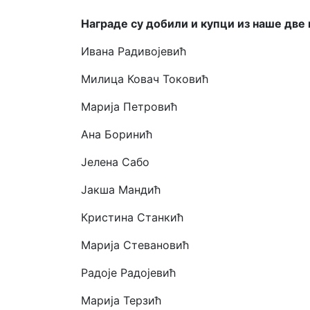
Награде су добили и купци из наше две
Ивана Радивојевић
Милица Ковач Токовић
Марија Петровић
Ана Боринић
Јелена Сабо
Јакша Мандић
Кристина Станкић
Марија Стевановић
Радоје Радојевић
Марија Терзић