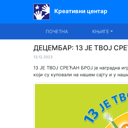
Креативни центар
Почетна
ПОЧЕТНА
КЊИГЕ
Књиге
Уџбеници
ДЕЦЕМБАР: 13 ЈЕ ТВОЈ СР
13.12.2023
За
вртиће
13 ЈЕ ТВОЈ СРЕЋАН БРОЈ је наградна игр
који су куповали на нашем сајту и у на
Лектира
Акције
Блог
Latinica