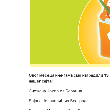
Мој
налог
Овог месеца књигама смо наградили 13 
нашег сајта:
Снежана Јокић из Беочина
Бојана Јовановић из Београда