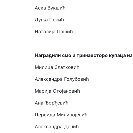
Аска Вукшић
Дуња Пекић
Наталија Пашић
Наградили смо и тринаесторо купаца и
Милица Златковић
Александра Голубовић
Марија Стојановић
Ана Ђорђевић
Персида Миливојевић
Александра Денић