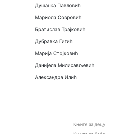
Душанка Павловић
Мариола Совровић
Братислав Трајковић
Дубравка Гигић
Марија Стојковић
Данијела Милисављевић
Александра Илић
Књиге за децу