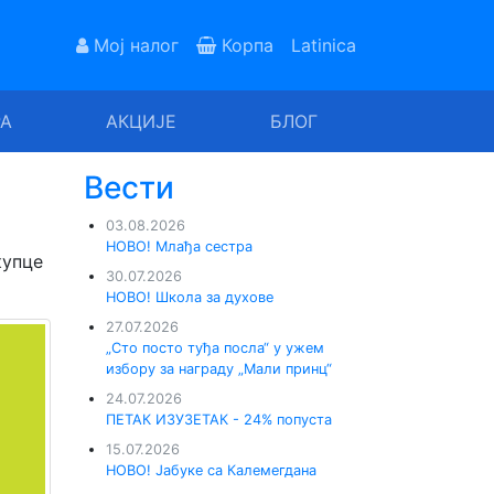
Мој налог
Корпа
Latinica
РА
АКЦИЈЕ
БЛОГ
Вести
03.08.2026
НОВО! Млађа сестра
купце
30.07.2026
НОВО! Школа за духове
27.07.2026
„Сто посто туђа посла“ у ужем
избору за награду „Мали принц“
24.07.2026
ПЕТАК ИЗУЗЕТАК - 24% попуста
15.07.2026
НОВО! Јабуке са Калемегдана