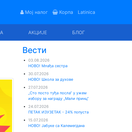
Мој налог
Корпа
Latinica
РА
АКЦИЈЕ
БЛОГ
Вести
03.08.2026
НОВО! Млађа сестра
30.07.2026
НОВО! Школа за духове
27.07.2026
„Сто посто туђа посла“ у ужем
избору за награду „Мали принц“
24.07.2026
ПЕТАК ИЗУЗЕТАК - 24% попуста
15.07.2026
НОВО! Јабуке са Калемегдана