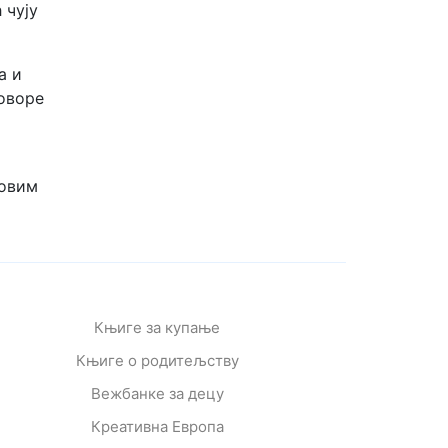
 чују
а и
говоре
говим
Књиге за купање
Књиге о родитељству
Вежбанке за децу
Креативна Европа