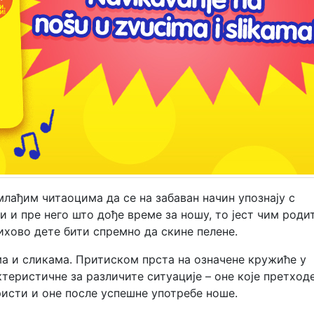
млађим читаоцима да се на забаван начин упознају с
 и пре него што дође време за ношу, то јест чим род
хово дете бити спремно да скине пелене.
ма и сликама. Притиском прста на означене кружиће у
ктеристичне за различите ситуације – оне које претход
ристи и оне после успешне употребе ноше.