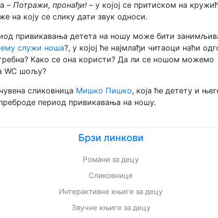
ра –
Потражи, пронађи!
– у којој се притиском на кружић
же на коју се слику дати звук односи.
риод привикавања детета на ношу може бити занимљив
ему служи ноша
?, у којој ће најмлађи читаоци наћи од
отребна? Како се она користи? Да ли се ношом можемо
на WC шољу?
 чувена сликовница
Мишко Пишко
, која ће детету и ње
преброде период привикавања на ношу.
Брзи линкови
Романи за децу
Сликовнице
Интерактивне књиге за децу
Звучне књиге за децу