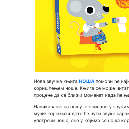
Мој
налог
Нова звучна књига
НОША
помоћи ће нај
коришћењем ноше. Књига се може читати
процене да се ближи моменат када ће њи
Навикавање на ношу је описано у звуци
музичкој књизи дете ће чути звуке кара
употреби ноше, оне у којима се ноша ко