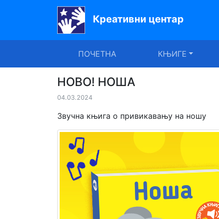
Креативни центар
Почетна
ПОЧЕТНА
КЊИГЕ
Књиге
Уџбеници
НОВО! НОША
04.03.2024
За
вртиће
Звучна књига о привикавању на ношу
Лектира
Акције
Блог
Latinica