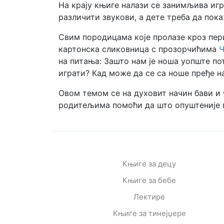
На крају књиге налази се занимљива иг
различити звукови, а дете треба да пока
Свим породицама које пролазе кроз пе
картонска сликовница с прозорчићима
Ч
на питања: Зашто нам је ноша уопште п
играти? Кад може да се са ноше пређе 
Овом темом се на духовит начин бави и
родитељима помоћи да што опуштеније 
Књиге за децу
Књиге за бебе
Лектире
Књиге за тинејџере