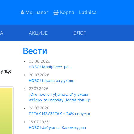
Мој налог
Корпа
Latinica
РА
АКЦИЈЕ
БЛОГ
Вести
03.08.2026
НОВО! Млађа сестра
купце
30.07.2026
НОВО! Школа за духове
27.07.2026
„Сто посто туђа посла“ у ужем
избору за награду „Мали принц“
24.07.2026
ПЕТАК ИЗУЗЕТАК - 24% попуста
15.07.2026
НОВО! Јабуке са Калемегдана