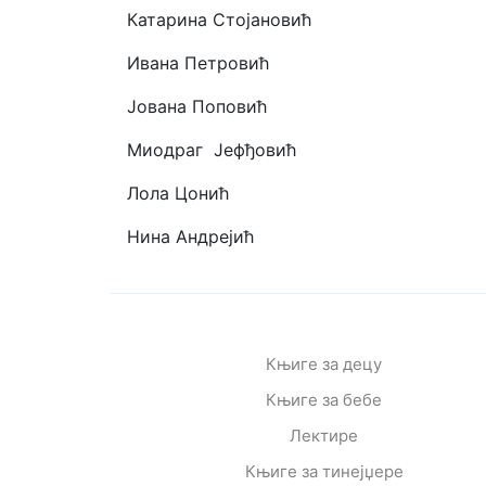
Катарина Стојановић
Ивана Петровић
Јована Поповић
Миодраг Јефђовић
Лола Цонић
Нина Андрејић
Књиге за децу
Књиге за бебе
Лектире
Књиге за тинејџере