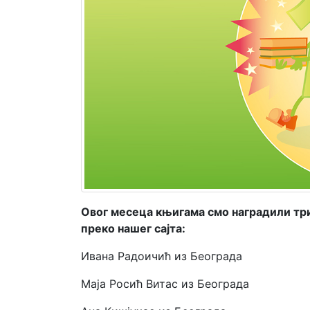
Мој
налог
Овог месеца књигама смо наградили три
преко нашег сајта:
Ивана Радоичић из Београда
Маја Росић Витас из Београда