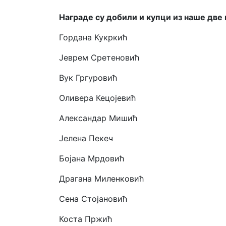
Награде су добили и купци из наше две
Гордана Кукркић
Јеврем Сретеновић
Вук Гргуровић
Оливера Кецојевић
Александар Мишић
Јелена Пекеч
Бојана Мрдовић
Драгана Миленковић
Сена Стојановић
Коста Пржић