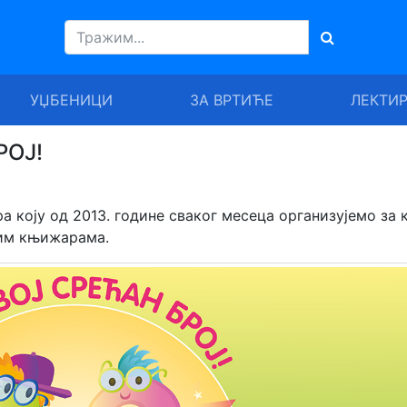
УЏБЕНИЦИ
ЗА ВРТИЋЕ
ЛЕКТИ
РОЈ!
а коју од 2013. године сваког месеца организујемо за 
шим књижарама.