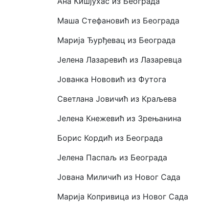
Ана Кишјухас из Београда
Маша Стефановић из Београда
Марија Ђурђевац из Београда
Јелена Лазаревић из Лазаревца
Јованка Нововић из Футога
Светлана Јовичић из Краљева
Јелена Кнежевић из Зрењанина
Борис Кордић из Београда
Јелена Паспаљ из Београда
Јована Миличић из Новог Сада
Марија Копривица из Новог Сада