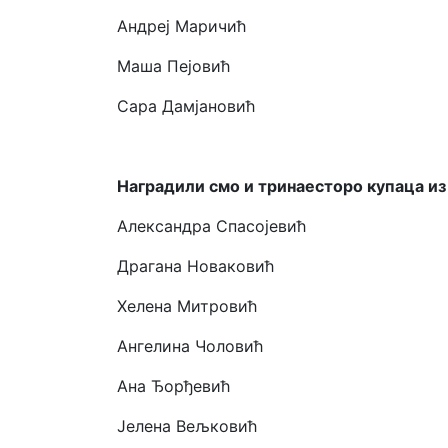
Андреј Маричић
Маша Пејовић
Сара Дамјановић
Наградили смо и тринаесторо купаца и
Александра Спасојевић
Драгана Новаковић
Хелена Митровић
Aнгелина Чоловић
Ана Ђорђевић
Јелена Вељковић