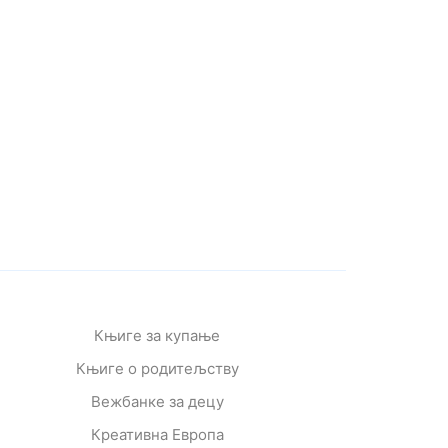
Књиге за купање
Књиге о родитељству
Вежбанке за децу
Креативна Европа