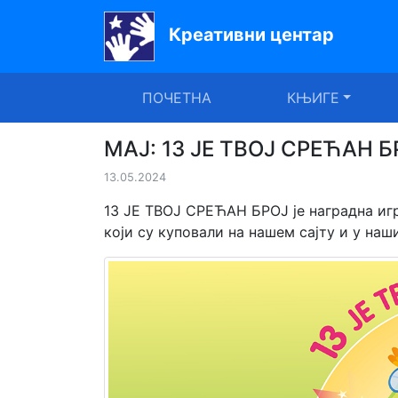
Креативни центар
Почетна
ПОЧЕТНА
КЊИГЕ
Књиге
Уџбеници
МАЈ: 13 ЈЕ ТВОЈ СРЕЋАН Б
13.05.2024
За
вртиће
13 ЈЕ ТВОЈ СРЕЋАН БРОЈ је наградна игр
који су куповали на нашем сајту и у на
Лектира
Акције
Блог
Latinica