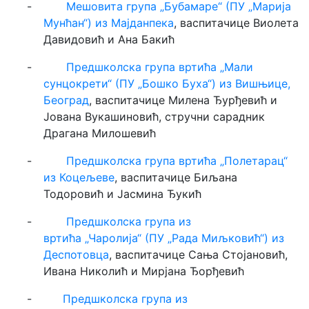
-
Мешовита група „Бубамаре“ (ПУ „Марија
Мунћан“) из Мајданпека
, васпитачице Виолета
Давидовић и Ана Бакић
-
Предшколска група вртића „Мали
сунцoкрети“ (ПУ „Бошко Буха“) из Вишњице,
Београд
, васпитачице Милена Ђурђевић и
Јована Вукашиновић, стручни сарадник
Драгана Милошевић
-
Предшколска група вртића „Полетарац“
из Коцељеве
, васпитачице Биљана
Тодоровић и Јасмина Ђукић
-
Предшколска група из
вртића
„
Чаролија
“
(ПУ
„
Рада Миљковић
“
) из
Деспотовца
, васпитачице Сања Стојановић,
Ивана Николић и Мирјана Ђорђевић
-
Предшколска група из