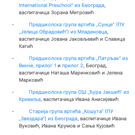
Internаtional Preschool“ из Београда
,
васпитачица Зорана Митровић
-
Предшколска група вртића „Сунце“ (ПУ
„Јелица Обрадовић“) из Младеновца
,
васпитачице Јована Јаковљевић и Славица
Катић
-
Предшколска група вртића „Патуљак“ из
Винче, прилог 1
и
прилог 2
, Београд,
васпитачице Наташа Маринковић и Јелена
Марковић
-
Предшколска група ОШ „Ђура Јакшић“ из
Кривеља
, васпитачица Ивана Анисијевић
-
Старија група вртића „Кошута“ (ПУ
„Звездара“) из Београда
, васпитачице Ивана
Вуковић, Ивана Крумов и Сања Кујовић