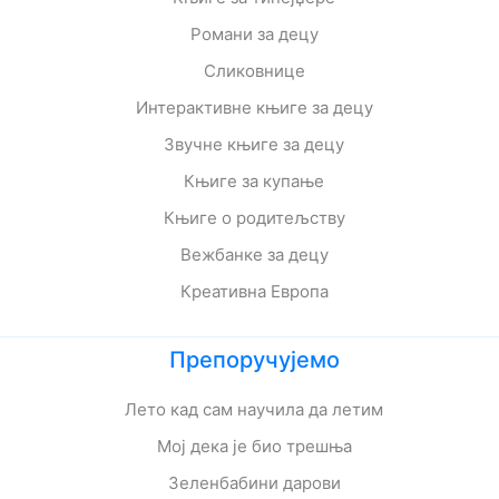
Романи за децу
Сликовнице
Интерактивне књиге за децу
Звучне књиге за децу
Књиге за купање
Књиге о родитељству
Вежбанке за децу
Креативна Европа
Препоручујемо
Лето кад сам научила да летим
Мој дека је био трешња
Зеленбабини дарови