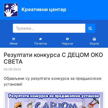
Креативни центар
Почетна
Књиге
Уџбеници
Мени
Почетна
Наручи
Корпа
За
Резултати конкурса С ДЕЦОМ ОКО
вртиће
СВЕТА
Лектира
04.06.2024
Акције
Објављени су резултати конкурса за предшколске
установе!
Блог
Latinica