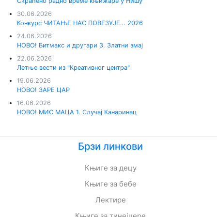
Скраћено радно време књижаре у Нишу
30.06.2026
Конкурс ЧИТАЊЕ НАС ПОВЕЗУЈЕ… 2026
24.06.2026
НОВО! Битмакс и другари 3. Златни змај
22.06.2026
Летње вести из "Креативног центра"
19.06.2026
НОВО! ЗАРЕ ЦАР
16.06.2026
НОВО! МИС МАЦА 1. Случај Канаринац
Брзи линкови
Књиге за децу
Књиге за бебе
Лектире
Књиге за тинејџере