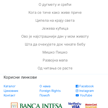
О дугмету и срећи
Кога се тиче како живе приче
Ципела на крају света
Јежева кућица
Ово је најстрашнији дан у мом животу
Шта да очекујете док чекате бебу
Мишко Пишко
Развојна мапа
Од читања се расте
Корисни линкови
Каталог
О нама
Facebook
Ценовник
Foreign Rights
Instagram
Контакт
Помоћ
YouTube