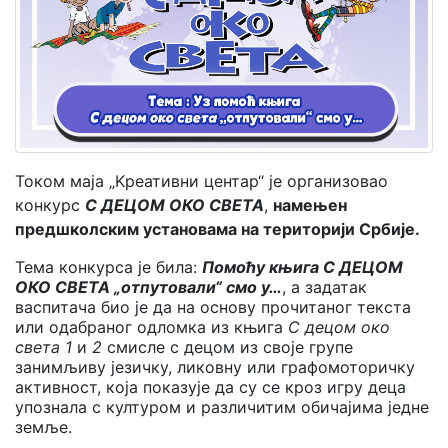
Мој
налог
Током маја „Kреативни центар“ је организовао
конкурс
С ДЕЦОМ ОКО СВЕТА
,
намењен
предшколским установама на територији Србије.
Тема конкурса је била:
Помоћу књига С ДЕЦОМ
ОКО СВЕТА „отпутовали“ смо у…
, а задатак
васпитача био је да на основу прочитаног текста
или одабраног одломка из књига
С децом око
света 1
и
2
смисле с децом из своје групе
занимљиву језичку, ликовну или графомоторичку
активност, која показује да су се кроз игру деца
упознала с културом и различитим обичајима једне
земље.