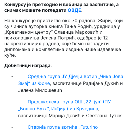
Конкурсу је претходио и вебинар за васпитаче, а
снимак можете погледати
ОВДЕ
.
На конкурс је пристигло око 70 радова. Жири, који
су чиниле ауторка књига Тања Родић, уредница у
„Kреативном центру“ Славица Марковић и
психолошкиња Јелена Потрић, одабрао је 12
најкреативнијих радова, које ћемо наградити
дипломама и комплетима издања наше издавачке
куће.
Добитници награда:
-
Средња група ЈУ Дјечји вртић „Чика Јова
Змај“ из Фоче
, васпитачице Радијана Дукић и
Јелена Милошевић
-
Предшколска група ОШ „22. јул“ (ПУ
„Бошко Буха“, Инђија) из Крчедина
,
васпитачице Марија Девић и Светлана Тутек
-
Старија група вртића „Futurino