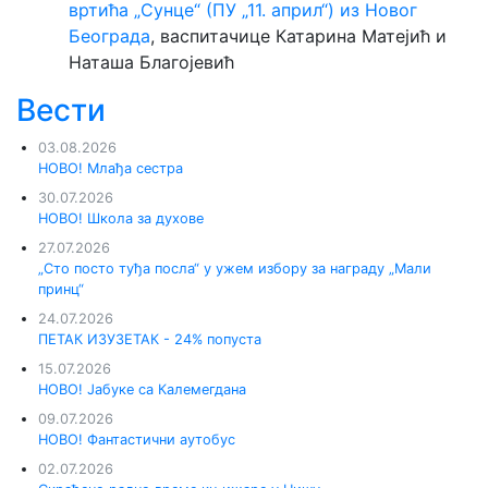
вртића
„
Сунце
“
(ПУ
„
11. април
“
) из Новог
Београда
, васпитачице Катарина Матејић и
Наташа Благојевић
Вести
03.08.2026
НОВО! Млађа сестра
30.07.2026
НОВО! Школа за духове
27.07.2026
„Сто посто туђа посла“ у ужем избору за награду „Мали
принц“
24.07.2026
ПЕТАК ИЗУЗЕТАК - 24% попуста
15.07.2026
НОВО! Јабуке са Калемегдана
09.07.2026
НОВО! Фантастични аутобус
02.07.2026