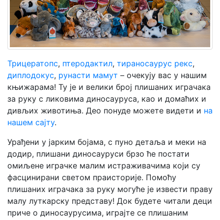
Мој
налог
Трицератопс
,
птеродактил
,
тираносаурус рекс
,
диплодокус
,
рунасти мамут
– очекују вас у нашим
књижарама! Ту је и велики број плишаних играчака
за руку с ликовима диносауруса, као и домаћих и
дивљих животиња. Део понуде можете видети и
на
нашем сајту
.
Урађени у јарким бојама, с пуно детаља и меки на
додир, плишани диносауруси брзо ће постати
омиљене играчке малим истраживачима који су
фасцинирани светом праисторије. Помоћу
плишаних играчака за руку могуће је извести праву
малу луткарску представу! Док будете читали деци
приче о диносаурусима, играјте се плишаним