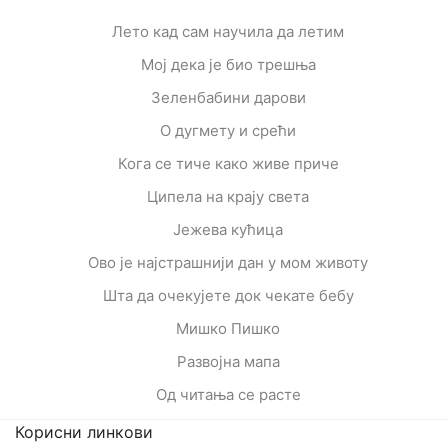
Лето кад сам научила да летим
Мој дека је био трешња
Зеленбабини дарови
О дугмету и срећи
Кога се тиче како живе приче
Ципела на крају света
Јежева кућица
Ово је најстрашнији дан у мом животу
Шта да очекујете док чекате бебу
Мишко Пишко
Развојна мапа
Од читања се расте
Корисни линкови