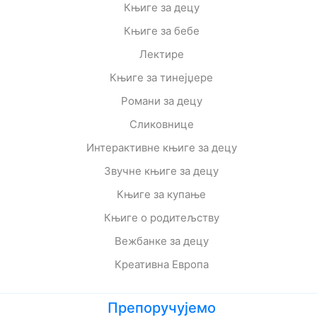
Књиге за децу
Књиге за бебе
Лектире
Књиге за тинејџере
Романи за децу
Сликовнице
Интерактивне књиге за децу
Звучне књиге за децу
Књиге за купање
Књиге о родитељству
Вежбанке за децу
Креативна Европа
Препоручујемо