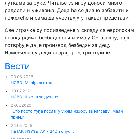
луткама за руке. Читање уз игру доноси много
радости и уживања! Деца ће се дивно забавити и
пожелеће и сама да учествују у таквој представи.
Све играчке су произведене у складу са европским
стандардима безбедности и имају СЕ ознаку, која
потврђује да је производ безбедан за децу.
Намењене су деци старијој од три године.
Вести
03.08.2026
НОВО! Млађа сестра
30.07.2026
НОВО! Школа за духове
27.07.2026
„Сто посто туђа посла“ у ужем избору за награду „Мали
принц“
24.07.2026
ПЕТАК ИЗУЗЕТАК - 24% попуста