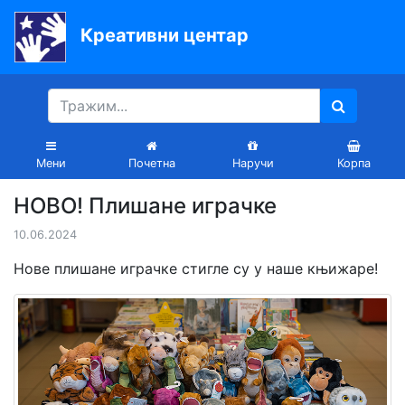
Креативни центар
Почетна
Књиге
Уџбеници
Мени
Почетна
Наручи
Корпа
За
НОВО! Плишане играчке
вртиће
10.06.2024
Лектира
Нове плишане играчке стигле су у наше књижаре!
Акције
Блог
Latinica