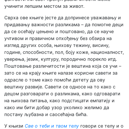
учинити лепшим местом за живот.
Сврха ове књиге јесте да допринесе уважавању и
придавању важности разликама – да помогне деци
да се осећају цењено и поштовано, да се науче
учтивом и правичном опхођењу без обзира на
изглед других особа, њихову тежину, висину,
године, способности, пол, боју коже, националност,
уверења, језик, културу, породично порекло итд.
Поштовање различитости је вештина која се учи –
зато се на крају књиге налазе корисни савети за
одрасле о томе како помоћи детету да ову
вештину развије. Савети се односе на то како с
децом разговарати о разликама, како одговарати
на њихова питања, како подстицати емпатију и
како им бити добар узор уколико желимо да
постану љубазна и саосећајна бића.
У књизи
Све о теби и твом телу
говори се телу и о