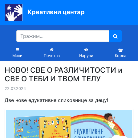
Креативни центар
Почетна
Књиге
Уџбеници
Мени
Почетна
Наручи
Корпа
За
НОВО! СВЕ О РАЗЛИЧИТОСТИ и
вртиће
СВЕ О ТЕБИ И ТВОМ ТЕЛУ
Лектира
22.07.2024
Акције
Две нове едукативне сликовнице за децу!
Блог
Latinica