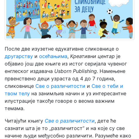
Мој
налог
После две изузетне едукативне сликовнице о
другарству
и
осећањима
,
Креативни центар
је
објавио још две књиге из истог серијала чувеног
енглеског издавача
Usborn Publishing
. Намењене
првенствено деци узраста од 4 до 7 година,
сликовнице
Све о различитости
и
Све о теби и
твом телу
на занимљив начин и уз интересантне
илустрације такође говоре о веома важним
темама.
Читајући књигу
Све о различитости
, дете ће
сазнати шта је то „различитост“ и на које су све
начине људи међусобно различити. Разумеће како