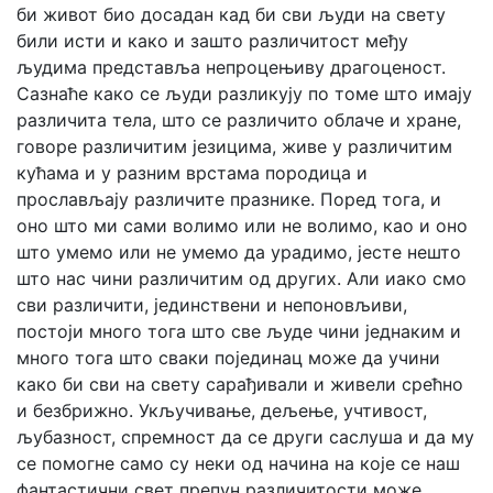
би живот био досадан кад би сви људи на свету
били исти и како и зашто различитост међу
људима представља непроцењиву драгоценост.
Сазнаће како се људи разликују по томе што имају
различита тела, што се различито облаче и хране,
говоре различитим језицима, живе у различитим
кућама и у разним врстама породица и
прослављају различите празнике. Поред тога, и
оно што ми сами волимо или не волимо, као и оно
што умемо или не умемо да урадимо, јесте нешто
што нас чини различитим од других. Али иако смо
сви различити, јединствени и непоновљиви,
постоји много тога што све људе чини једнаким и
много тога што сваки појединац може да учини
како би сви на свету сарађивали и живели срећно
и безбрижно. Укључивање, дељење, учтивост,
љубазност, спремност да се други саслуша и да му
се помогне само су неки од начина на које се наш
фантастични свет препун различитости може