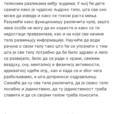
телесним разликама међу људима. У њој ће дете
сазнати како је чудесно људско тело, шта све оно
може да изведе и како се током раста мења.
Разумеће како функционишу различита чула, зашто
неке особе не могу да их користе и како се ти
недостаци превазилазе, као и на које све начине
тела размењују информације. Научиће да води
рачуна о свом телу тако што ће се упознати с тим
шта је све телу потребно да би било здраво и лепо
се развијало, било да се ради о храни, свежем
ваздуху, сну, менталној и физичкој активности,
адекватној одећи итд., као и када се и због чега
разбољевамо, а шта доприноси оздрављењу.
Сазнаће да су сва тела различита, да је свако тело
посебно и јединствено, да ту јединственост треба
славити и да се својим телом треба поносити.