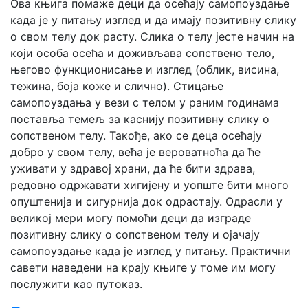
Ова књига помаже деци да осећају самопоуздање
када је у питању изглед и да имају позитивну слику
о свом телу док расту. Слика о телу јесте начин на
који особа осећа и доживљава сопствено тело,
његово функционисање и изглед (облик, висина,
тежина, боја коже и слично). Стицање
самопоуздања у вези с телом у раним годинама
поставља темељ за каснију позитивну слику о
сопственом телу. Такође, ако се деца осећају
добро у свом телу, већа је вероватноћа да ће
уживати у здравој храни, да ће бити здрава,
редовно одржавати хигијену и уопште бити много
опуштенија и сигурнија док одрастају. Одрасли у
великој мери могу помоћи деци да изграде
позитивну слику о сопственом телу и ојачају
самопоуздање када је изглед у питању. Практични
савети наведени на крају књиге у томе им могу
послужити као путоказ.