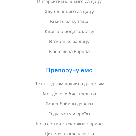
Интерактивне књиге за децу
Звучне књиге за децу
Књиге за купање
Књиге о родитељству
Вежбанке за децу
Креативна Европа
Препоручујемо
Лето кад сам научила да летим
Мој дека је био трешња
Зеленбабини дарови
О дугмету и срећи
Кога се тиче како живе приче
Ципела на крају света