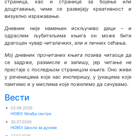
страница, као и странице за бојење или
доцртавање, чиме се развијају креативност и
визуелно изражавање.
Дневник
није намењен искључиво деци – и
одраслим љубитељима књига он може бити
драгоцен чувар читалачких, али и личних сећања.
Мој дневник прочитаних књига
позива читаоце да
се задрже, размисле и запишу, јер читање не
престаје с последњом страницом књиге. Оно живи
у реченицама које нас инспиришу, у јунацима које
памтимо и у мислима које пожелимо да сачувамо.
Вести
03.08.2026
НОВО! Млађа сестра
30.07.2026
НОВО! Школа за духове
27.07.2026