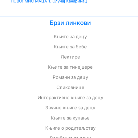
НОВО! МИС МАЦА 1. Случај Канаринац
Брзи линкови
Књиге за децу
Књиге за бебе
Лектире
Књиге за тинејџере
Романи за децу
Сликовнице
Интерактивне књиге за децу
Звучне књиге за децу
Књиге за купање
Књиге о родитељству