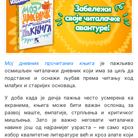
Мој
налог
Мој дневник прочитаних књига
је пажљиво
осмишљен читалачки дневник који има за циљ да
подстакне и оснажи љубав према читању код
млађих и старијих основаца.
У доба када је дечја пажња често усмерена ка
екранима, књига може бити важан ослонац за
развој маште, емпатије, стрпљења и критичког
мишљења. Зато је важно неговати читалачке
навике још од најранијег узраста – не само кроз
избор квалитетне литературе већ и кроз алате који