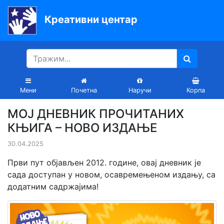
Креативни центар
Почетна
Књиге
Уџбеници
Мени
Почетна
Наручи
Корпа
За
МОЈ ДНЕВНИК ПРОЧИТАНИХ
вртиће
КЊИГА – НОВО ИЗДАЊЕ
Лектира
30.04.2025
Акције
Први пут објављен 2012. године, овај дневник је
сада доступан у новом, осавремењеном издању, са
Блог
додатним садржајима!
Latinica