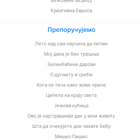
Вежбанке за децу
Креативна Европа
Препоручујемо
Лето кад сам научила да летим
Мој дека је био трешња
Зеленбабини дарови
О дугмету и срећи
Кога се тиче како живе приче
Ципела на крају света
Јежева кућица
Ово је најстрашнији дан у мом животу
Шта да очекујете док чекате бебу
Мишко Пишко