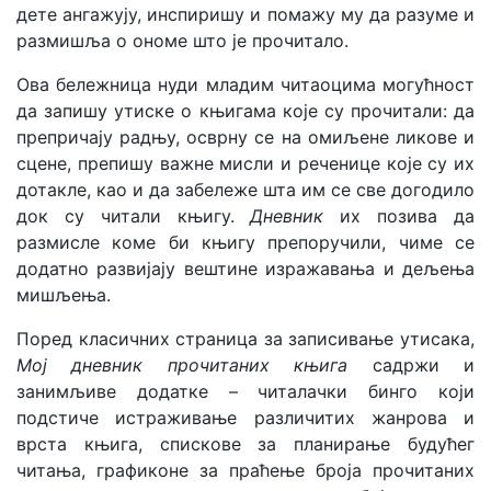
дете ангажују, инспиришу и помажу му да разуме и
размишља о ономе што је прочитало.
Ова бележница нуди младим читаоцима могућност
да запишу утиске о књигама које су прочитали: да
препричају радњу, осврну се на омиљене ликове и
сцене, препишу важне мисли и реченице које су их
дотакле, као и да забележе шта им се све догодило
док су читали књигу.
Дневник
их позива да
размисле коме би књигу препоручили, чиме се
додатно развијају вештине изражавања и дељења
мишљења.
Поред класичних страница за записивање утисака,
Мој дневник прочитаних књига
садржи и
занимљиве додатке – читалачки бинго који
подстиче истраживање различитих жанрова и
врста књига, спискове за планирање будућег
читања, графиконе за праћење броја прочитаних