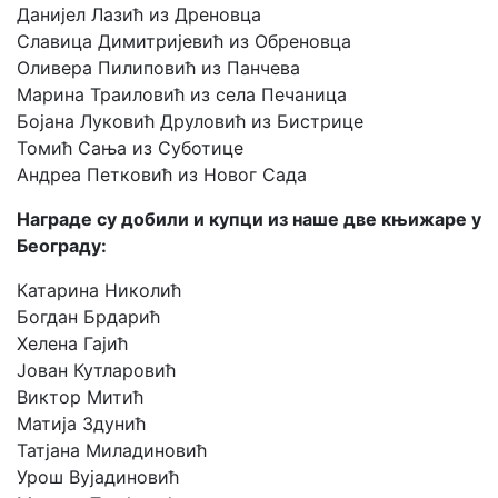
Данијел Лазић из Дреновца
Славица Димитријевић из Обреновца
Оливера Пилиповић из Панчева
Марина Траиловић из села Печаница
Бојана Луковић Друловић из Бистрицe
Томић Сања из Суботице
Андреа Петковић из Новог Сада
Награде су добили и купци из наше две књижаре у
Београду:
Катарина Николић
Богдан Брдарић
Хелена Гајић
Јован Кутларовић
Виктор Митић
Матија Здунић
Татјана Миладиновић
Урош Вујадиновић