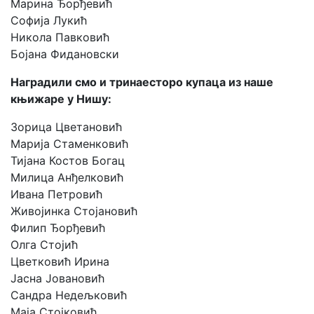
Марина Ђорђевић
Софија Лукић
Никола Павковић
Бојана Фидановски
Наградили смо и тринаесторо купаца из наше
књижаре у Нишу:
Зорица Цветановић
Марија Стаменковић
Тијана Костов Богац
Милица Анђелковић
Ивана Петровић
Живојинка Стојановић
Филип Ђорђевић
Олга Стојић
Цветковић Ирина
Јасна Јовановић
Сандра Недељковић
Маја Стојковић