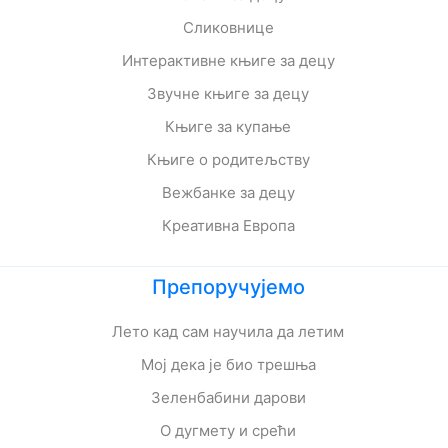
Сликовнице
Интерактивне књиге за децу
Звучне књиге за децу
Књиге за купање
Књиге о родитељству
Вежбанке за децу
Креативна Европа
Препоручујемо
Лето кад сам научила да летим
Мој дека је био трешња
Зеленбабини дарови
О дугмету и срећи