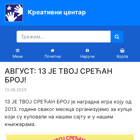
Креативни центар
Почетна
Књиге
Уџбеници
Мени
Почетна
Наручи
Корпа
За
АВГУСТ: 13 ЈЕ ТВОЈ СРЕЋАН
вртиће
БРОЈ!
Лектира
13.08.2025
Акције
13 ЈЕ ТВОЈ СРЕЋАН БРОЈ је наградна игра коју од
2013. године сваког месеца организујемо за купце
Блог
који су куповали на нашем сајту и у нашим
књижарама.
Latinica