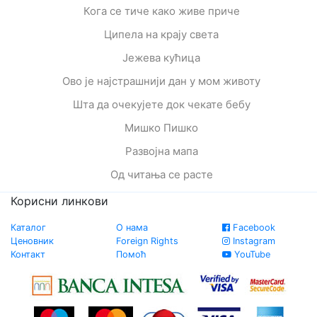
Кога се тиче како живе приче
Ципела на крају света
Јежева кућица
Ово је најстрашнији дан у мом животу
Шта да очекујете док чекате бебу
Мишко Пишко
Развојна мапа
Од читања се расте
Корисни линкови
Каталог
О нама
Facebook
Ценовник
Foreign Rights
Instagram
Контакт
Помоћ
YouTube