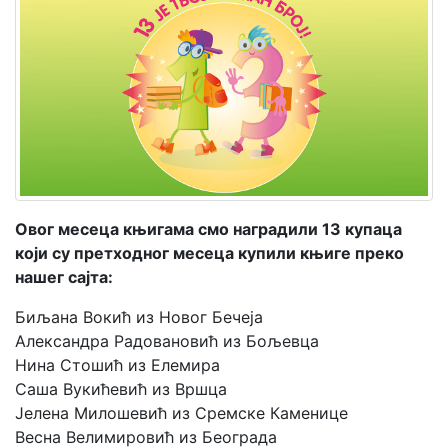
Мој
налог
Овог месеца књигама смо наградили 13 купаца
који су претходног месеца купили књиге преко
нашег сајта:
Биљана Вокић из Новог Бечеја
Александра Радовановић из Бољевца
Нина Стошић из Елемира
Саша Вукићевић из Вршца
Јелена Милошевић из Сремске Каменице
Весна Велимировић из Београда