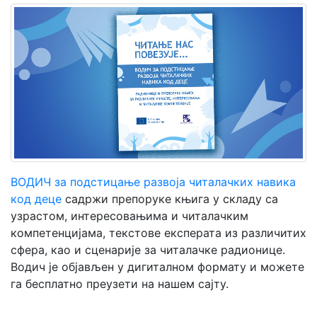
Мој
налог
ВОДИЧ за подстицање развоја читалачких навика
код деце
садржи препоруке књига у складу са
узрастом, интересовањима и читалачким
компетенцијама, текстове експерата из различитих
сфера, као и сценарије за читалачке радионице.
Водич је објављен у дигиталном формату и можете
га бесплатно преузети на нашем сајту.