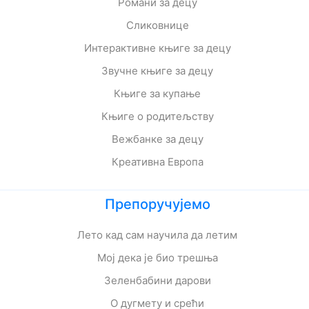
Романи за децу
Сликовнице
Интерактивне књиге за децу
Звучне књиге за децу
Књиге за купање
Књиге о родитељству
Вежбанке за децу
Креативна Европа
Препоручујемо
Лето кад сам научила да летим
Мој дека је био трешња
Зеленбабини дарови
О дугмету и срећи