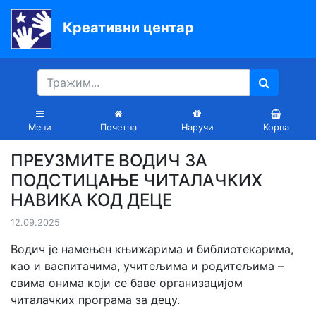
Креативни центар
Почетна
Књиге
Уџбеници
Мени
Почетна
Наручи
Корпа
За
ПРЕУЗМИТЕ ВОДИЧ ЗА
вртиће
ПОДСТИЦАЊЕ ЧИТАЛАЧКИХ
Лектира
НАВИКА КОД ДЕЦЕ
12.09.2025
Акције
Водич је намењен књижарима и библиотекарима,
Блог
као и васпитачима, учитељима и родитељима –
свима онима који се баве организацијом
читалачких програма за децу.
Latinica