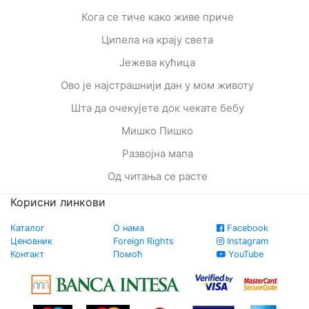
Кога се тиче како живе приче
Ципела на крају света
Јежева кућица
Ово је најстрашнији дан у мом животу
Шта да очекујете док чекате бебу
Мишко Пишко
Развојна мапа
Од читања се расте
Корисни линкови
Каталог
О нама
Facebook
Ценовник
Foreign Rights
Instagram
Контакт
Помоћ
YouTube