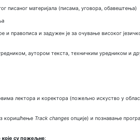
ог писаног материјала (писама, уговора, обавештења)
ња
ре и правописа и задужен је за очување високог језичк
 уредником, аутором текста, техничким уредником и д
овима лектора и коректора (пожељно искуство у обла
уз коришћење
Track changes
опције) и познавање прогр
 које су пожељне
: