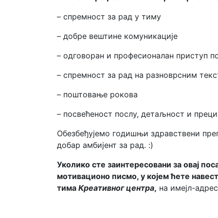
– спремност за рад у тиму
– добре вештине комуникације
– одговоран и професионалан приступ п
– спремност за рад на разноврсним текс
– поштовање рокова
– посвећеност послу, детаљност и преци
Обезбеђујемо годишњи здравствени прегл
добар амбијент за рад. :)
Уколико сте заинтересовани за овај по
мотивационо писмо, у којем ћете навест
тима
Креативног центра
,
на имејл-адре