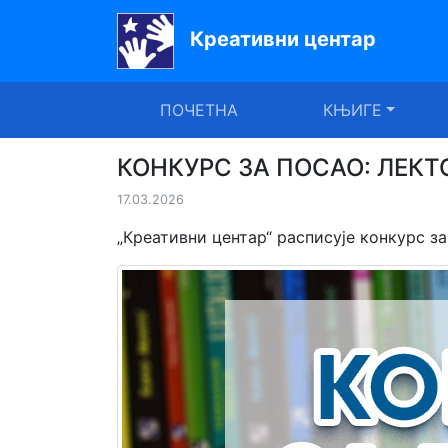
Креативни центар
Почетна
ПОЧЕТНА
КЊИГЕ
Књиге
Уџбеници
КОНКУРС ЗА ПОСАО: ЛЕКТ
17.03.2026
За
вртиће
„Креативни центар“ расписује конкурс з
Лектира
Акције
Блог
Latinica