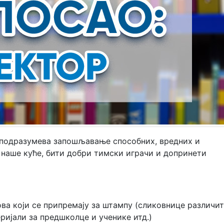
подразумева запошљавање способних, вредних и
 наше куће, бити добри тимски играчи и допринети
ова који се припремају за штампу (сликовнице различит
ријали за предшколце и ученике итд.)