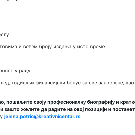
ослу
товима и већем броју издања у исто време
зност у раду
ед, годишњи финансијски бонус за све запослене, као
сао, пошаљите своју професионалну биографију и кратк
и зашто желите да радите на овој позицији и постане
су
jelena.potric@kreativnicentar.rs