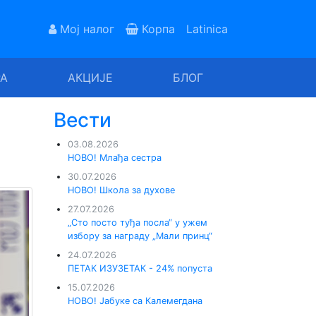
Мој налог
Корпа
Latinica
РА
АКЦИЈЕ
БЛОГ
Вести
03.08.2026
НОВО! Млађа сестра
30.07.2026
НОВО! Школа за духове
27.07.2026
„Сто посто туђа посла“ у ужем
избору за награду „Мали принц“
24.07.2026
ПЕТАК ИЗУЗЕТАК - 24% попуста
15.07.2026
НОВО! Јабуке са Калемегдана