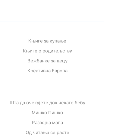
Књиге за купање
Књиге о родитељству
Вежбанке за децу
Креативна Европа
Шта да очекујете док чекате бебу
Мишко Пишко
Развојна мапа
Од читања се расте