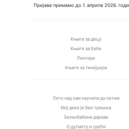
Пријаве примамо до 1. априла 2026. год
Књиге за децу
Књиге за бебе
Лектире
Књиге за тинејџере
Лето кад сам научила да летим
Мој дека је био трешња
Зеленбабини дарови
О дугмету и срећи