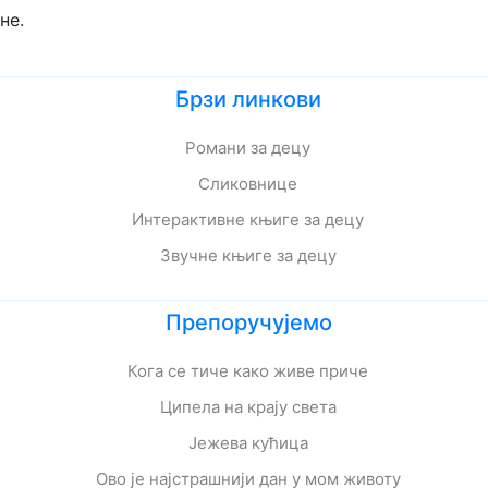
ине.
Брзи линкови
Романи за децу
Сликовнице
Интерактивне књиге за децу
Звучне књиге за децу
Препоручујемо
Кога се тиче како живе приче
Ципела на крају света
Јежева кућица
Ово је најстрашнији дан у мом животу