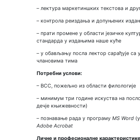
– лектура маркетиншких текстова и друг
– контрола реиздања и допуњених изда
– прати промене у области језичке култу
стандарда у издањима наше куће
– у обављању посла лектор сарађује са
члановима тима
Потребни услови:
– ВСС, пожељно из области филологије
– минимум три године искуства на посл
дечје књижевности)
– познавање рада у програму
MS Word
(
Adobe Acrobat
Личне и професионалне карактеристике