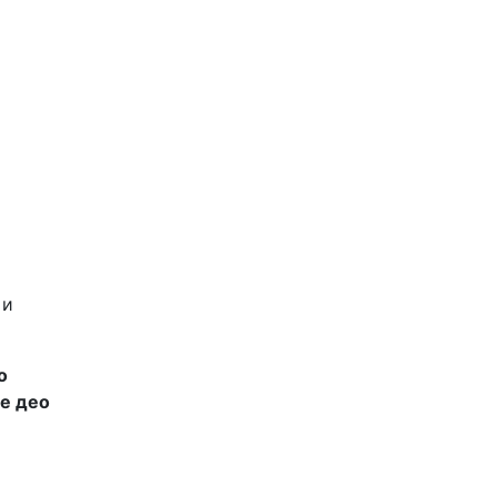
 и
о
те део