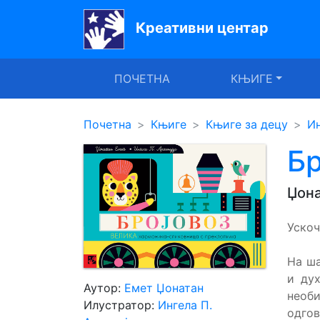
Креативни центар
Почетна
ПОЧЕТНА
КЊИГЕ
Књиге
Уџбеници
Почетна
Књиге
Књиге за децу
Ин
За
Бр
вртиће
Џона
Лектира
Ускоч
Акције
Блог
На ша
и дух
Аутор:
Емет Џонатан
необ
Илустратор:
Ингела П.
Latinica
одго