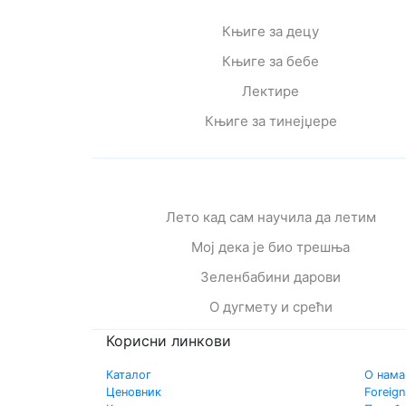
Књиге за децу
Књиге за бебе
Лектире
Књиге за тинејџере
Лето кад сам научила да летим
Мој дека је био трешња
Зеленбабини дарови
О дугмету и срећи
Корисни линкови
Каталог
О нама
Ценовник
Foreign