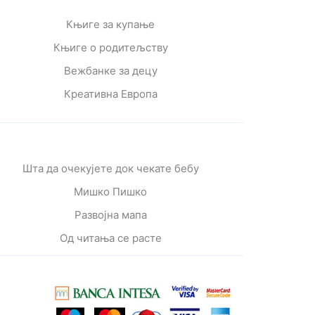
Књиге за купање
Књиге о родитељству
Вежбанке за децу
Креативна Европа
Шта да очекујете док чекате бебу
Мишко Пишко
Развојна мапа
Од читања се расте