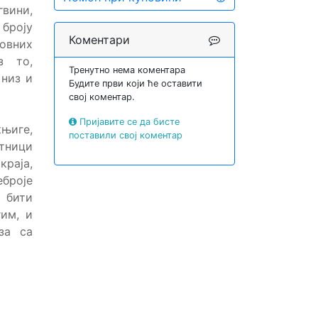
гвини,
 броју
Коментари
ковних
з то,
Тренутно нема коментара
 низ и
Будите први који ће оставити
свој коментар.
Пријавите се да бисте
њиге,
поставили свој коментар
утници
краја,
еброје
 бити
гим, и
за са