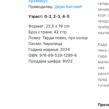
Архенијус
гепар
Преводилац:
Дејан Беговић
зечев
Мој
који 
Узраст: 0-2, 2-3, 4-5
налог
пред
Формат: 25,5 x 19 cm
пребр
Број страна: 42 стр
научи
Повез: Тврди повез, пун колор
Писмо: ћирилица
Када
Година издања: 2024
чека 
ISBN: 978-89-529-1289-6
сада 
Продајна шифра: BVOZ
малиш
све 
раскл
пред
точки
Прели