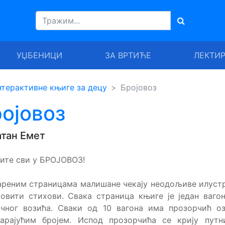
УЏБЕНИЦИ
ЗА ВРТИЋЕ
ЛЕКТИ
терактивне књиге за децу
Бројовоз
ојовоз
тан Емет
ите сви у БРОЈОВОЗ!
реним страницама малишане чекају неодољиве илуст
овити стихови. Свака страница књиге је један ваго
ичног возића. Сваки од 10 вагона има прозорчић оз
варајућим бројем. Испод прозорчића се крију путн