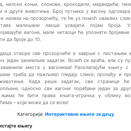
д, нилски коњи, слонови, крокодили, медведићи, пин
и и друге животиње. Број путника у вагону одговара
се налази на прозорчићу, те ће уз помоћ оваквих сли
става малишани лакше усвајати појам броја. У
ојавајући вагоне, мали читаоци ће упознати бројевни
ти да броје до 10.
 деца отворе све прозорчиће и заврше с листањем к
их један занимљив задатак. Возић се враћа, али су п
заменили места у вагонима! Расклапајући књигу с 
ани треба да пажљиво гледају слике, пронађу и пр
животиње. Када реше задатак, све странице ће
опљене, односно сви вагони поређани један за дру
 њима ће бити права књига-играчка у облику во
ћима – који може да се вози!
Категорије:
Интерактивне књиге за децу
стајте књигу