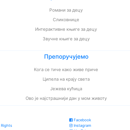
Романи за децу
Сликовнице
Интерактивне књиге за децу
Звучне књиге за децу
Препоручујемо
Кога се тиче како живе приче
Ципела на крају света
Јежева кућица
Ово је најстрашнији дан у мом животу
Facebook
 Rights
Instagram