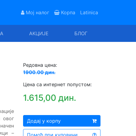
Мој налог
Корпа
Latinica
РА
АКЦИЈЕ
БЛОГ
Редовна цена:
1900.00 дин.
Цена са интернет попустом:
1.615,00 дин.
рације
н овог
Додај у корпу
начен
ици –
Помоћ при куповини