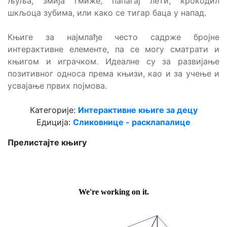
љуља, змија гмиже, папагај лети, крокодил
шкљоца зубима, или како се тигар баца у напад.
Књиге за најмлађе често садрже бројне
интерактивне елементе, па се могу сматрати и
књигом и играчком. Идеалне су за развијање
позитивног односа према књизи, као и за учење и
усвајање првих појмова.
Категорије:
Интерактивне књиге за децу
Едиција:
Сликовнице - расклапалице
Прелистајте књигу