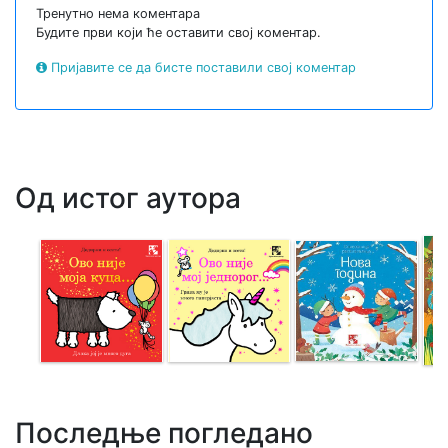
Тренутно нема коментара
Будите први који ће оставити свој коментар.
Пријавите се да бисте поставили свој коментар
Од истог аутора
Последње погледано