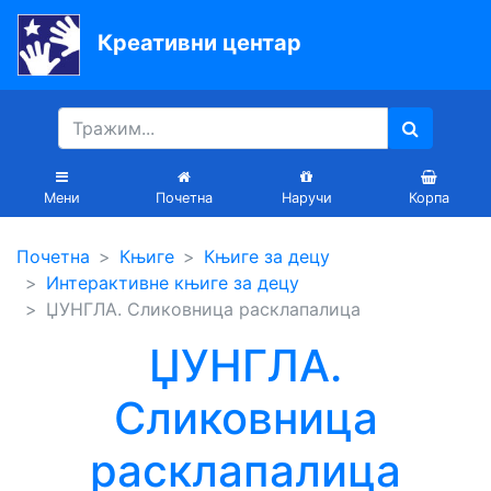
Креативни центар
Почетна
Књиге
Уџбеници
Мени
Почетна
Наручи
Корпа
За
Почетна
Књиге
Књиге за децу
вртиће
Интерактивне књиге за децу
Лектира
ЏУНГЛА. Сликовница расклапалица
Акције
ЏУНГЛА.
Блог
Сликовница
расклапалица
Latinica