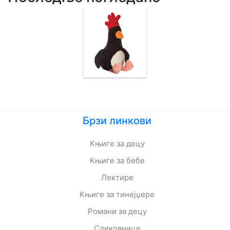
Брзи линкови
Књиге за децу
Књиге за бебе
Лектире
Књиге за тинејџере
Романи за децу
Сликовнице