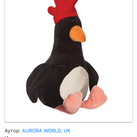
Мој
налог
Аутор:
AURORA WORLD, UK