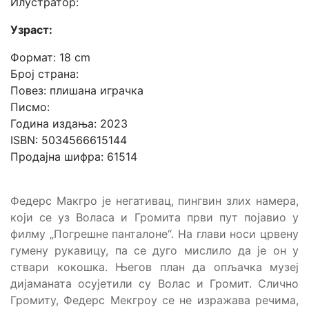
Илустратор:
Узраст:
Формат: 18 cm
Број страна:
Повез: плишана играчка
Писмо:
Година издања: 2023
ISBN: 5034566615144
Продајна шифра: 61514
Федерс Макгро је негативац, пингвин злих намера,
који се уз Воласа и Громита први пут појавио у
филму „Погрешне панталоне“. На глави носи црвену
гумену рукавицу, па се дуго мислило да је он у
ствари кокошка. Његов план да опљачка музеј
дијаманата осујетили су Волас и Громит. Слично
Громиту, Федерс Мекгроу се не изражава речима,