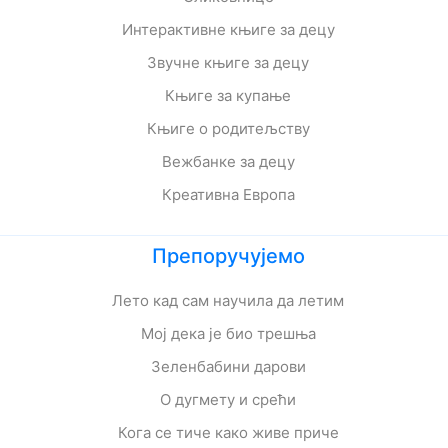
Интерактивне књиге за децу
Звучне књиге за децу
Књиге за купање
Књиге о родитељству
Вежбанке за децу
Креативна Европа
Препоручујемо
Лето кад сам научила да летим
Мој дека је био трешња
Зеленбабини дарови
О дугмету и срећи
Кога се тиче како живе приче