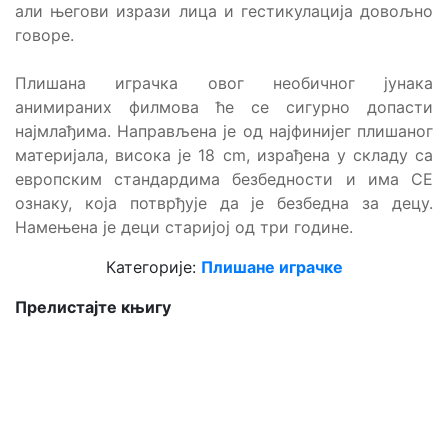
али његови изрази лица и гестикулација довољно
говоре.
Плишана играчка овог необичног јунака
анимираних филмова ће се сигурно допасти
најмлађима. Направљена је од најфинијег плишаног
материјала, висока је 18 cm, израђена у складу са
европским стандардима безбедности и има СЕ
ознаку, која потврђује да је безбедна за децу.
Намењена је деци старијој од три године.
Категорије:
Плишане играчке
Прелистајте књигу