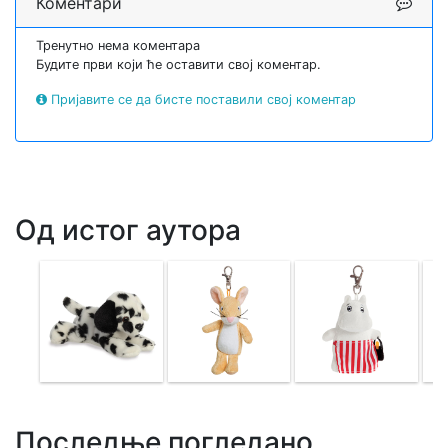
Коментари
Тренутно нема коментара
Будите први који ће оставити свој коментар.
Пријавите се да бисте поставили свој коментар
Од истог аутора
Последње погледано