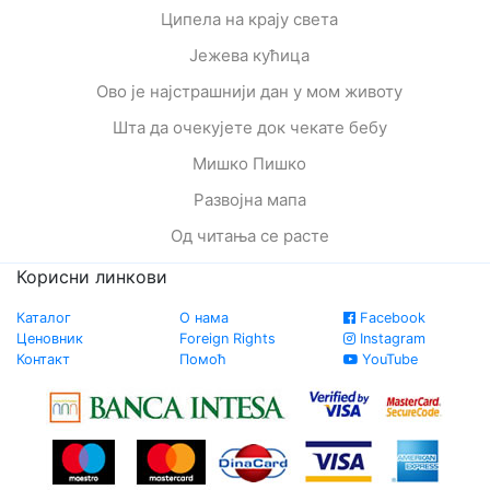
Ципела на крају света
Јежева кућица
Ово је најстрашнији дан у мом животу
Шта да очекујете док чекате бебу
Мишко Пишко
Развојна мапа
Од читања се расте
Корисни линкови
Каталог
О нама
Facebook
Ценовник
Foreign Rights
Instagram
Контакт
Помоћ
YouTube