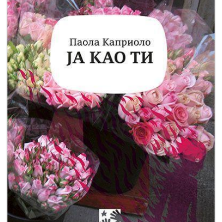
Мој
налог