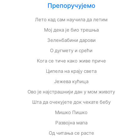
Препоручујемо
Лето кад сам научила да летим
Мој дека је био трешња
Зеленбабини дарови
О дугмету и срећи
Кога се тиче како живе приче
Ципела на крају света
Јежева кућица
Ово је најстрашнији дан у мом животу
Шта да очекујете док чекате бебу
Мишко Пишко
Развојна мапа
Од читања се расте