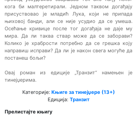
кога би малтеретирали. Једном таквом догађају
присуствовао је младић Лука, који не припада
њиховој банди, али се није усудио да се умеша.
Осећање кривице после тог догађаја не даје му
мира. Да ли таква ствар може да се заборави?
Колико је храбрости потребно да се грешка коју
направиш исправи? Да ли је након свега могуће да
постанеш бољи?
Овај роман из едиције „Транзит“ намењен је
тинејџерима.
Категорије:
Књиге за тинејџере (13+)
Едиција:
Транзит
Прелистајте књигу