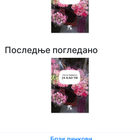
Последње погледано
Брзи линкови