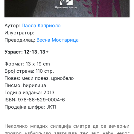
Аутор:
Паола Каприоло
Илустратор:
Преводилац:
Весна Мостарица
Узраст: 12-13, 13+
Формат: 13 x 19 cm
Број страна: 110 стр.
Повез: меки повез, црнобело
Писмо: ћирилица
Година издања: 2013
ISBN: 978-86-529-0004-6
Продајна шифра: JKTI
Неколико младих силеџија сматра да се вечерњи
провод узбудљиво завршава тек ако нађу неког