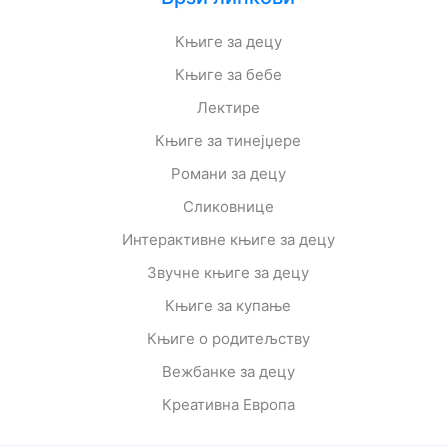
Књиге за децу
Књиге за бебе
Лектире
Књиге за тинејџере
Романи за децу
Сликовнице
Интерактивне књиге за децу
Звучне књиге за децу
Књиге за купање
Књиге о родитељству
Вежбанке за децу
Креативна Европа