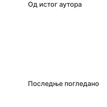
Од истог аутора
Последње погледано