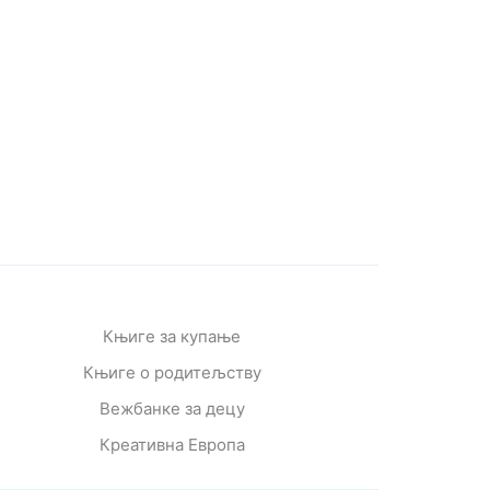
Књиге за купање
Књиге о родитељству
Вежбанке за децу
Креативна Европа