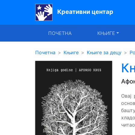
Креативни центар
Почетна
ПОЧЕТНА
КЊИГЕ
Књиге
Уџбеници
Почетна
Књиге
Књиге за децу
Ро
За
Књ
вртиће
Афон
Лектира
Овај
Акције
основ
Блог
башту
хладо
читао
Latinica