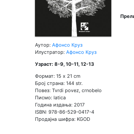
Мој
Прели
налог
Аутор:
Афонсо Круз
Илустратор:
Афонсо Круз
Узраст: 8-9, 10-11, 12-13
Формат: 15 x 21 cm
Број страна: 144 str.
Повез: Tvrdi povez, crnobelo
Писмо: latica
Година издања: 2017
ISBN: 978-86-529-0417-4
Продајна шифра: KGOD