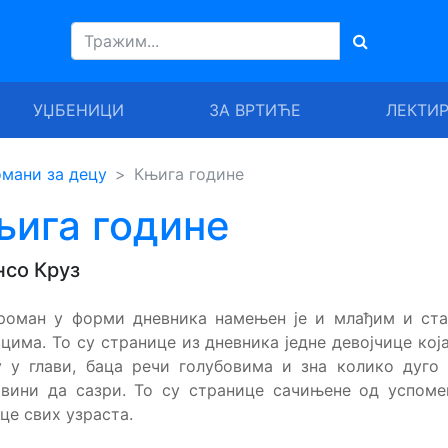
УЏБЕНИЦИ
ЗА ВРТИЋЕ
ЛЕКТИ
мани за децу
Књига године
ига године
со Круз
 роман у форми дневника намењен је и млађим и ста
цима. То су странице из дневника једне девојчице кој
 у глави, баца речи голубовима и зна колико дуго
вини да сазри. То су странице сачињене од успоме
це свих узраста.