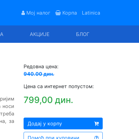
Мој налог
Корпа
Latinica
РА
АКЦИЈЕ
БЛОГ
Редовна цена:
940.00 дин.
Цена са интернет попустом:
799,00 дин.
ријим
а носи
 треба
на, за
Додај у корпу
Помоћ при куповини