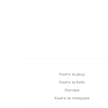
Књиге за децу
Књиге за бебе
Лектире
Књиге за тинејџере