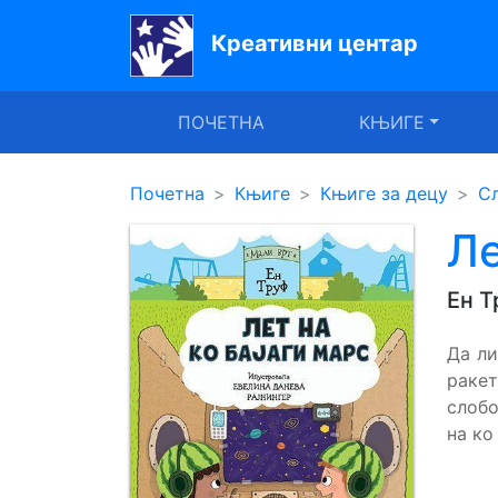
Креативни центар
Почетна
ПОЧЕТНА
КЊИГЕ
Књиге
Уџбеници
Почетна
Књиге
Књиге за децу
С
За
Ле
вртиће
Ен Т
Лектира
Да ли
Акције
ракет
Блог
слобо
на ко
Latinica