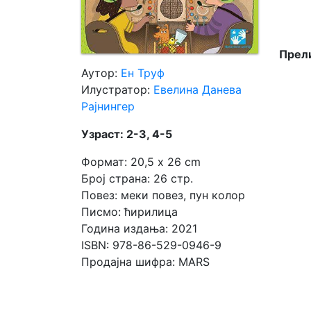
Мој
налог
Прели
Аутор:
Ен Труф
Илустратор:
Евелина Данева
Рајнингер
Узраст: 2-3, 4-5
Формат: 20,5 x 26 cm
Број страна: 26 стр.
Повез: меки повез, пун колор
Писмо: ћирилица
Година издања: 2021
ISBN: 978-86-529-0946-9
Продајна шифра: MARS