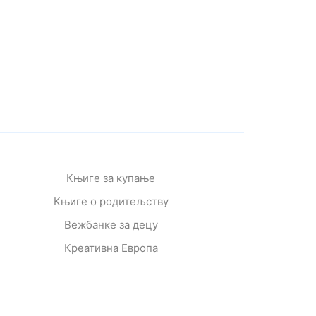
Књиге за купање
Књиге о родитељству
Вежбанке за децу
Креативна Европа