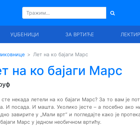
УЏБЕНИЦИ
ЗА ВРТИЋЕ
ЛЕКТИ
ликовнице
Лет на ко бајаги Марс
т на ко бајаги Марс
руф
 сте некада летели на ко бајаги Марс? За то вам је по
а. И посада. И машта. Уколико јесте – а посебно ако н
дно завирите у „Мали врт“ и погледајте како је протек
 бајаги Марс у једном необичном вртићу.