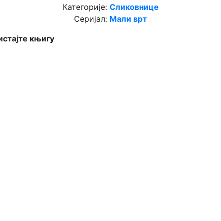
Категорије:
Сликовнице
Серијал:
Мали врт
стајте књигу