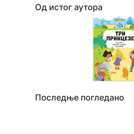
Од истог аутора
Последње погледано