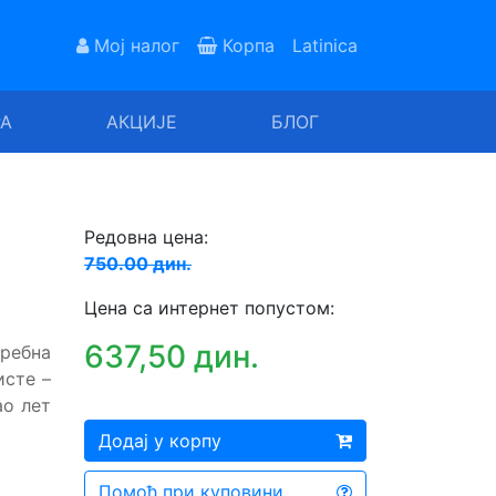
Мој налог
Корпа
Latinica
РА
АКЦИЈЕ
БЛОГ
Редовна цена:
750.00 дин.
Цена са интернет попустом:
637,50 дин.
требна
исте –
ао лет
Додај у корпу
Помоћ при куповини