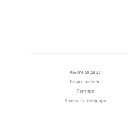
Књиге за децу
Књиге за бебе
Лектире
Књиге за тинејџере