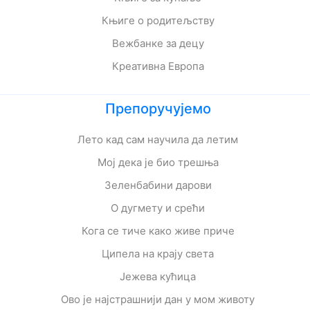
Књиге о родитељству
Вежбанке за децу
Креативна Европа
Препоручујемо
Лето кад сам научила да летим
Мој дека је био трешња
Зеленбабини дарови
О дугмету и срећи
Кога се тиче како живе приче
Ципела на крају света
Јежева кућица
Ово је најстрашнији дан у мом животу