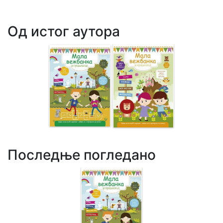
Од истог аутора
Последње погледано