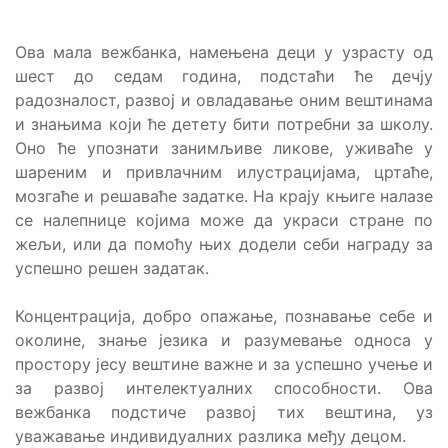
Ова мала вежбанка, намењена деци у узрасту од
шест до седам година, подстаћи ће дечју
радозналост, развој и овладавање оним вештинама
и знањима који ће детету бити потребни за школу.
Оно ће упознати занимљиве ликове, уживаће у
шареним и привлачним илустрацијама, цртаће,
мозгаће и решаваће задатке. На крају књиге налазе
се налепнице којима може да украси стране по
жељи, или да помоћу њих додели себи награду за
успешно решен задатак.
Концентрација, добро опажање, познавање себе и
околине, знање језика и разумевање односа у
простору јесу вештине важне и за успешно учење и
за развој интелектуалних способности. Ова
вежбанка подстиче развој тих вештина, уз
уважавање индивидуалних разлика међу децом.