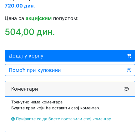
720.00 дин.
Цена са
акцијским
попустом:
504,00 дин.
Додај у корпу
Помоћ при куповини
Коментари
Тренутно нема коментара
Будите први који ће оставити свој коментар.
Пријавите се да бисте поставили свој коментар