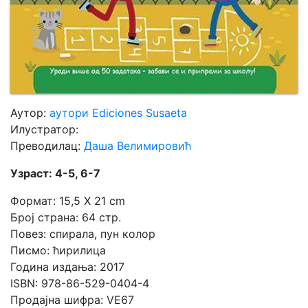
Аутор:
аутори Ediciones Susaeta
Илустратор:
Преводилац:
Даша Велимировић
Узраст: 4-5, 6-7
Формат: 15,5 X 21 cm
Број страна: 64 стр.
Повез: спирала, пун колор
Писмо: ћирилица
Година издања: 2017
ISBN: 978-86-529-0404-4
Продајна шифра: VE67