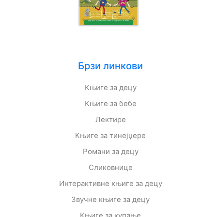
Брзи линкови
Књиге за децу
Књиге за бебе
Лектире
Књиге за тинејџере
Романи за децу
Сликовнице
Интерактивне књиге за децу
Звучне књиге за децу
Књиге за купање