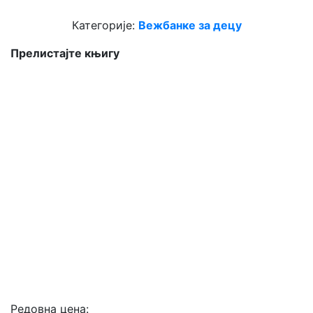
Категорије:
Вежбанке за децу
Прелистајте књигу
Редовна цена: