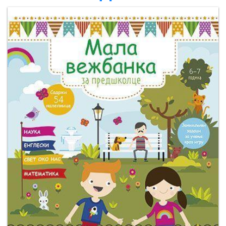
Мој
налог