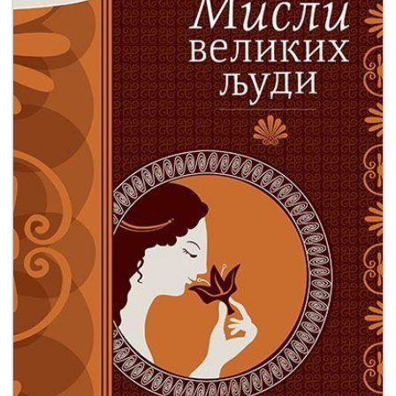
Мој
налог