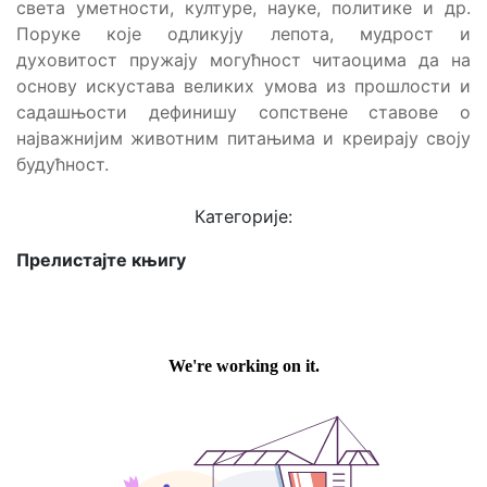
света уметности, културе, науке, политике и др.
Поруке које одликују лепота, мудрост и
духовитост пружају могућност читаоцима да на
основу искустава великих умова из прошлости и
садашњости дефинишу сопствене ставове о
најважнијим животним питањима и креирају своју
будућност.
Категорије:
Прелистајте књигу