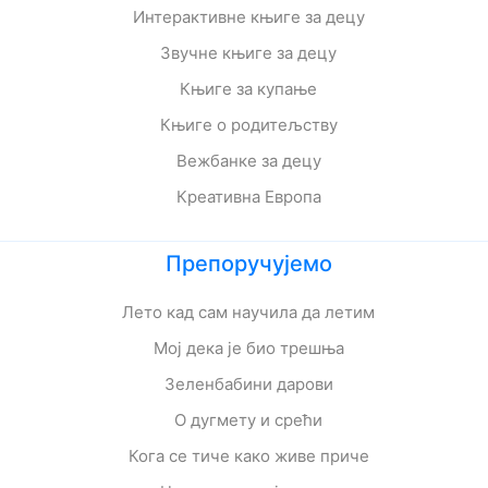
Интерактивне књиге за децу
Звучне књиге за децу
Књиге за купање
Књиге о родитељству
Вежбанке за децу
Креативна Европа
Препоручујемо
Лето кад сам научила да летим
Мој дека је био трешња
Зеленбабини дарови
О дугмету и срећи
Кога се тиче како живе приче