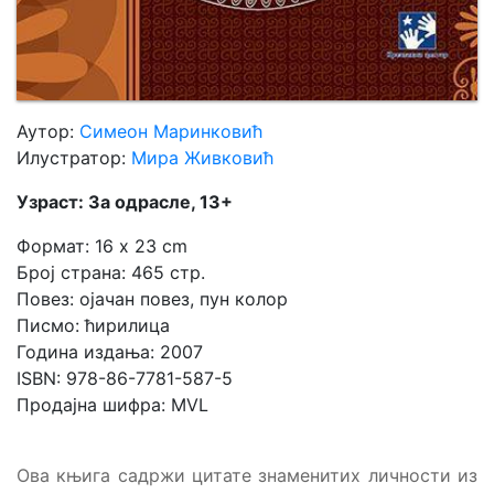
Аутор:
Симеон Маринковић
Илустратор:
Мирa Живковић
Узраст: За одрасле, 13+
Формат: 16 x 23 cm
Број страна: 465 стр.
Повез: ојачан повез, пун колор
Писмо: ћирилица
Година издања: 2007
ISBN: 978-86-7781-587-5
Продајна шифра: MVL
Ова књига садржи цитате знаменитих личности из