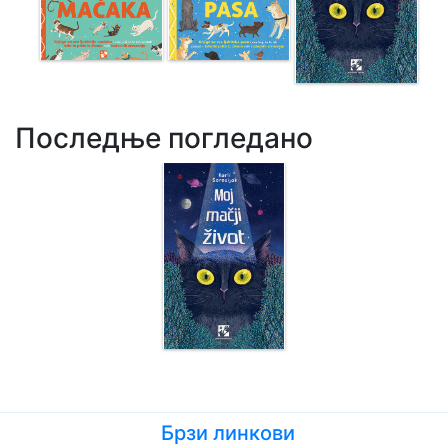
Последње погледано
Брзи линкови