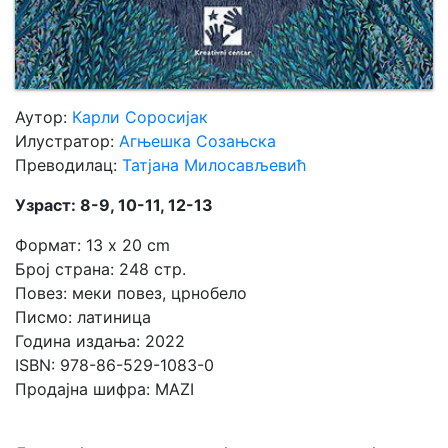
Аутор:
Карли Соросијак
Илустратор:
Агњешка Созањска
Преводилац:
Татјана Милосављевић
Узраст: 8-9, 10-11, 12-13
Формат: 13 x 20 cm
Број страна: 248 стр.
Повез: меки повез, црнобело
Писмо: латиница
Година издања: 2022
ISBN: 978-86-529-1083-0
Продајна шифра: MAZI