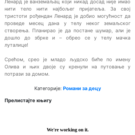
Ленард је ванземаљац који никад досад није имао
нити тело нити најбољег пријатеља. За свој
тристоти рођендан Ленард је добио могућност да
проведе месец дана у телу неког земаљског
створења. Планирао је да постане шумар, али је
дошло до збрке и – обрео се у телу мачка
луталице!
Срећом, срео је младо људско биће по имену
Олива и њих двоје су кренули на путовање у
потрази за домом.
Категорије:
Романи за децу
Прелистајте књигу