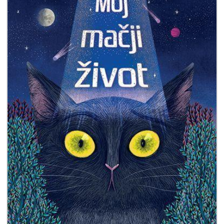
Мој
налог