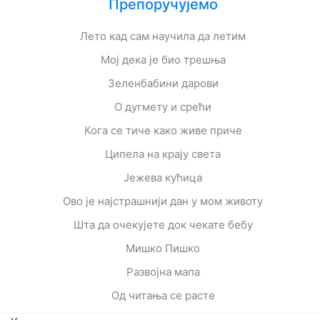
Препоручујемо
Лето кад сам научила да летим
Мој дека је био трешња
Зеленбабини дарови
О дугмету и срећи
Кога се тиче како живе приче
Ципела на крају света
Јежева кућица
Ово је најстрашнији дан у мом животу
Шта да очекујете док чекате бебу
Мишко Пишко
Развојна мапа
Од читања се расте