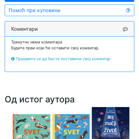
Помоћ при куповини
Коментари
Тренутно нема коментара
Будите први који ће оставити свој коментар.
Пријавите се да бисте поставили свој коментар
Од истог аутора