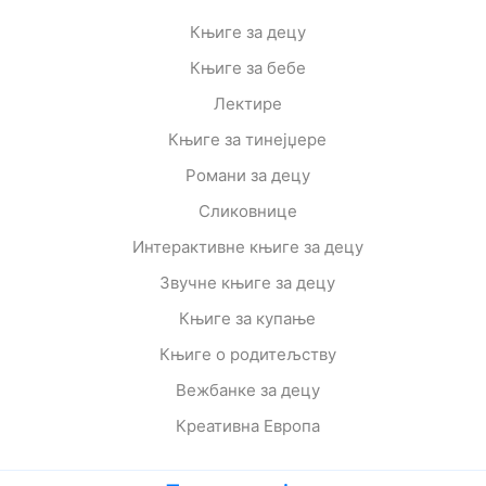
Књиге за децу
Књиге за бебе
Лектире
Књиге за тинејџере
Романи за децу
Сликовнице
Интерактивне књиге за децу
Звучне књиге за децу
Књиге за купање
Књиге о родитељству
Вежбанке за децу
Креативна Европа