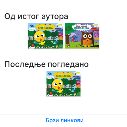
Од истог аутора
Последње погледано
Брзи линкови