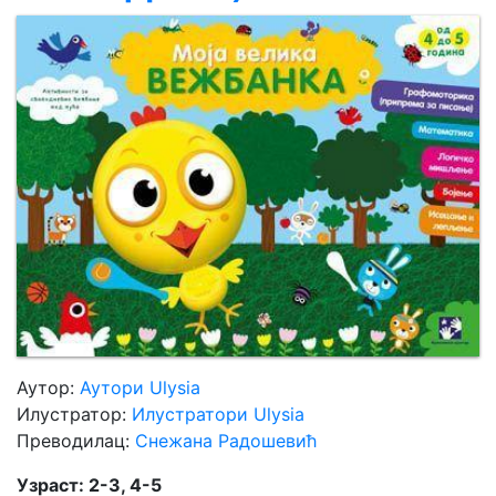
Мој
налог
Аутор:
Аутори Ulysia
Илустратор:
Илустратори Ulysia
Преводилац:
Снежана Радошевић
Узраст: 2-3, 4-5