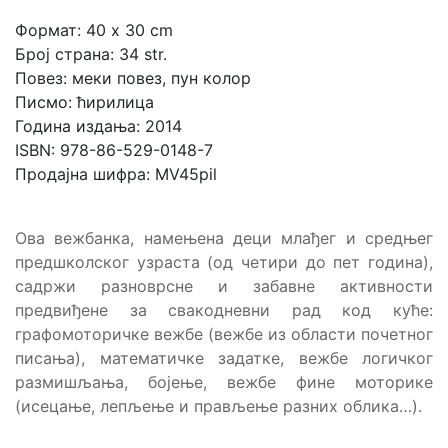
Формат: 40 x 30 cm
Број страна: 34 str.
Повез: меки повез, пун колор
Писмо: ћирилица
Година издања: 2014
ISBN: 978-86-529-0148-7
Продајна шифра: MV45pil
Ова вежбанка, намењена деци млађег и средњег
предшколског узраста (од четири до пет година),
садржи разноврсне и забавне активности
предвиђене за свакодневни рад код куће:
графомоторичке вежбе (вежбе из области почетног
писања), математичке задатке, вежбе логичког
размишљања, бојење, вежбе фине моторике
(исецање, лепљење и прављење разних облика…).