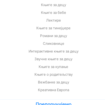
Књиге за децу
Књиге за бебе
Лектире
Књиге за тинејџере
Романи за децу
Сликовнице
Интерактивне књиге за децу
Звучне књиге за децу
Књиге за купање
Књиге о родитељству
Вежбанке за децу
Креативна Европа
Препоручујемо