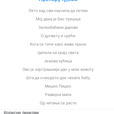
Лето кад сам научила да летим
Мој дека је био трешња
Зеленбабини дарови
О дугмету и срећи
Кога се тиче како живе приче
Ципела на крају света
Јежева кућица
Ово је најстрашнији дан у мом животу
Шта да очекујете док чекате бебу
Мишко Пишко
Развојна мапа
Од читања се расте
Корисни линкови