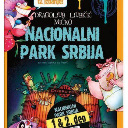
Мој
налог