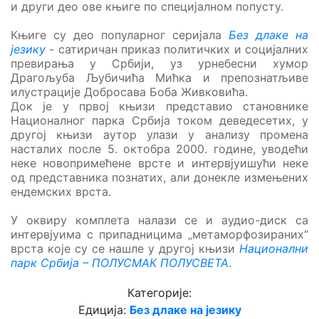
и други део ове књиге по специјалном попусту.
Књиге су део популарног серијала
Без длаке на
језику
- сатиричан приказ политичких и социјалних
превирања у Србији, уз урнебесни хумор
Драгољуба Љубичића Мићка и препознатљиве
илустрације Добросава Боба Живковића.
Док је у првој књизи представио становнике
Националног парка Србија током деведесетих, у
другој књизи аутор улази у анализу промена
насталих после 5. октобра 2000. године, уводећи
неке новопримећене врсте и интервјуишући неке
од представника познатих, али донекле измењених
ендемских врста.
У оквиру комплета налази се и аудио-диск са
интервјуима с припадницима „метаморфозираних“
врста које су се нашле у другој књизи
Национални
парк Србија – ПОЛУСМАК ПОЛУСВЕТА
.
Категорије:
Едиција:
Без длаке на језику