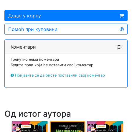
Додај у корпу
Помоћ при куповини
Коментари
Тренутно нема коментара
Будите први који ће оставити свој коментар.
Пријавите се да бисте поставили свој коментар
Од истог аутора