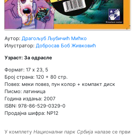
Аутор:
Драгољуб Љубичић Мићко
Илустратор:
Добросав Боб Живковић
Узраст: За одрасле
Формат: 17 x 23, 5
Број страна: 120 + 80 стр.
Повез: меки повез, пун колор + компакт диск
Писмо: латиница
Година издања: 2007
ISBN: 978-86-529-0329-0
Продајна шифра: NP12
У комплету
Национални парк Србија
налазе се први