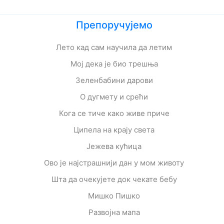
Препоручујемо
Лето кад сам научила да летим
Мој дека је био трешња
Зеленбабини дарови
О дугмету и срећи
Кога се тиче како живе приче
Ципела на крају света
Јежева кућица
Ово је најстрашнији дан у мом животу
Шта да очекујете док чекате бебу
Мишко Пишко
Развојна мапа