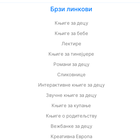
Брзи линкови
Књиге за децу
Књиге за бебе
Лектире
Књиге за тинејџере
Романи за децу
Сликовнице
Интерактивне књиге за децу
Звучне књиге за децу
Књиге за купање
Књиге о родитељству
Вежбанке за децу
Креативна Европа