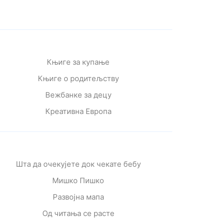
Књиге за купање
Књиге о родитељству
Вежбанке за децу
Креативна Европа
Шта да очекујете док чекате бебу
Мишко Пишко
Развојна мапа
Од читања се расте