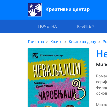
Креативни центар
Почетна
ПОЧЕТНА
КЊИГЕ
Књиге
Уџбеници
Почетна
Књиге
Књиге за децу
Ро
За
Н
вртиће
Мил
Лектира
Рома
Акције
сери
Блог
Филди
основ
Latinica
Михал