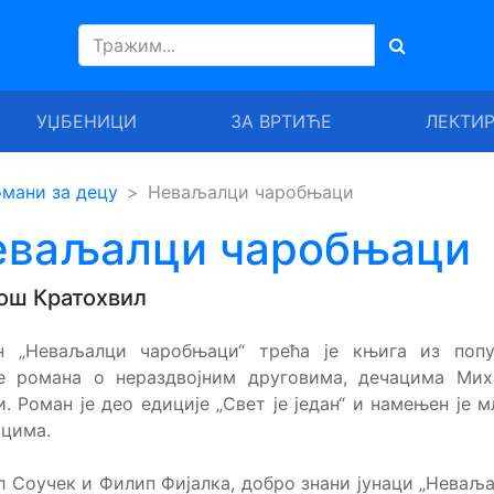
УЏБЕНИЦИ
ЗА ВРТИЋЕ
ЛЕКТИ
мани за децу
Неваљалци чаробњаци
еваљалци чаробњаци
ош Кратохвил
н „Неваљалци чаробњаци“ трећа је књига из попу
је романа о нераздвојним друговима, дечацима Мих
. Роман је део едиције „Свет је један“ и намењен је 
цима.
 Соучек и Филип Фијалка, добро знани јунаци „Неваља