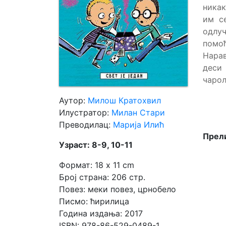
никак
им с
Мој
одлуч
налог
помо
Нарав
деси
чарол
Аутор:
Милош Кратохвил
Илустратор:
Милан Стари
Преводилац:
Марија Илић
Прели
Узраст: 8-9, 10-11
Формат: 18 x 11 cm
Број страна: 206 стр.
Повез: меки повез, црнобело
Писмо: ћирилица
Година издања: 2017
ISBN: 978-86-529-0489-1