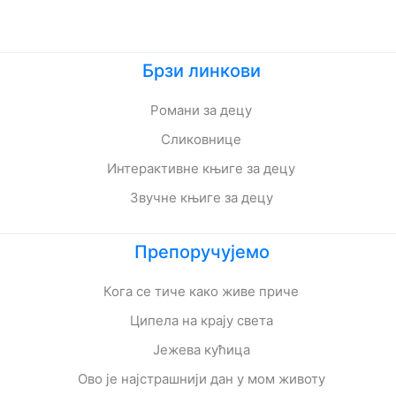
Брзи линкови
Романи за децу
Сликовнице
Интерактивне књиге за децу
Звучне књиге за децу
Препоручујемо
Кога се тиче како живе приче
Ципела на крају света
Јежева кућица
Ово је најстрашнији дан у мом животу