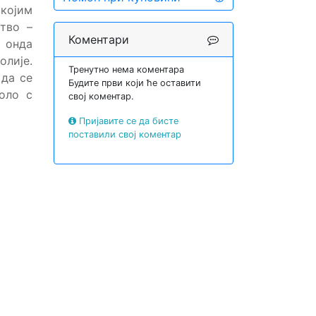
 којим
тво –
Коментари
А онда
лије.
Тренутно нема коментара
 да се
Будите први који ће оставити
оло с
свој коментар.
Пријавите се да бисте
поставили свој коментар