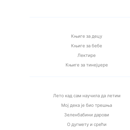
Књиге за децу
Књиге за бебе
Лектире
Књиге за тинејџере
Лето кад сам научила да летим
Мој дека је био трешња
Зеленбабини дарови
О дугмету и срећи