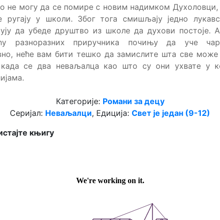
о не могу да се помире с новим надимком Духоловци,
е ругају у школи. Због тога смишљају једно лукавс
ују да убеде друштво из школе да духови постоје. 
ћу разноразних приручника почињу да уче чаро
но, неће вам бити тешко да замислите шта све може
 када се два неваљалца као што су они ухвате у к
ијама.
Категорије:
Романи за децу
Серијал:
Неваљалци
, Едиција:
Свет је један (9-12)
стајте књигу