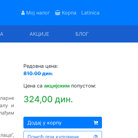
Мој налог
Корпа
Latinica
РА
АКЦИЈЕ
БЛОГ
Редовна цена:
810.00 дин.
Цена са
акцијским
попустом:
324,00 дин.
ларне
алу и
млађим
Додај у корпу
лаца“,
Помоћ при куповини