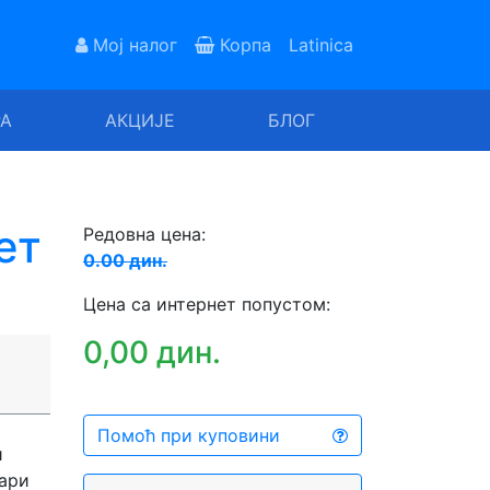
Мој налог
Корпа
Latinica
РА
АКЦИЈЕ
БЛОГ
ет
Редовна цена:
0.00 дин.
Цена са интернет попустом:
0,00 дин.
Помоћ при куповини
и
вари