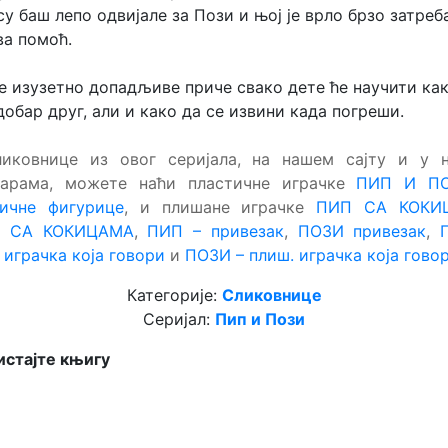
су баш лепо одвијале за Пози и њој је врло брзо затреб
а помоћ.
е изузетно допадљиве приче свако дете ће научити ка
добар друг, али и како да се извини када погреши.
ликовнице из овог серијала, на нашем сајту и у 
арама, можете наћи пластичне играчке
ПИП И П
тичне фигурице
, и плишане играчке
ПИП СА КОКИ
 СА КОКИЦАМА
,
ПИП – привезак
,
ПОЗИ привезак
,
 играчка која говори
и
ПОЗИ – плиш. играчка која гово
Категорије:
Сликовнице
Серијал:
Пип и Пози
стајте књигу