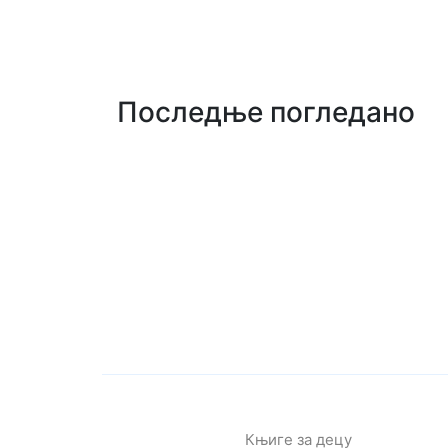
Последње погледано
Књиге за децу