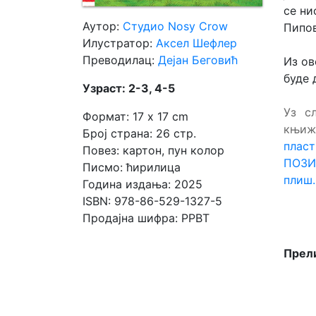
се ни
Аутор:
Студио Nosy Crow
Пипов
Мој
Илустратор:
Аксел Шефлер
налог
Преводилац:
Дејан Беговић
Из ов
буде 
Узраст: 2-3, 4-5
Уз с
Формат: 17 x 17 cm
књиж
Број страна: 26 стр.
плас
Повез: картон, пун колор
ПОЗИ
Писмо: ћирилица
плиш.
Година издања: 2025
ISBN: 978-86-529-1327-5
Продајна шифра: PPBT
Прели