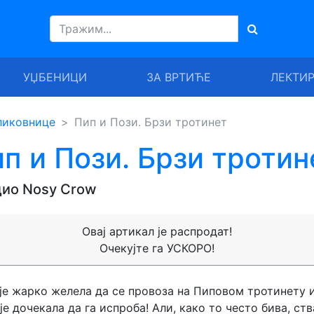
УЏБЕНИЦИ
ЗА ВРТИЋЕ
ЛЕКТИ
ликовнице
Пип и Пози. Брзи тротинет
п и Пози. Брзи тротин
ио Nosy Crow
Овај артикал је распродат!
Очекујте га УСКОРО!
је жарко желела да се провоза на Пиповом тротинету 
 је дочекала да га испроба! Али, како то често бива, ст