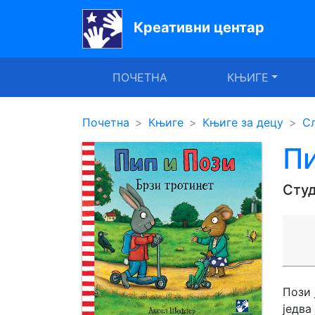
Креативни центар
Почетна
ПОЧЕТНА
КЊИГЕ
Књиге
Уџбеници
Почетна
Књиге
Књиге за децу
С
За
Пи
вртиће
Студ
Лектира
Акције
Блог
Пози 
Latinica
једва