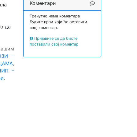
Коментари
ала
Тренутно нема коментара
Будите први који ће оставити
ко да
свој коментар.
Пријавите се да бисте
поставили свој коментар
нашим
ОЗИ –
ЦАМА
,
ПИП –
ри
.