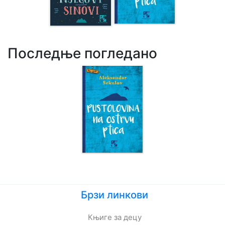
Последње погледано
Брзи линкови
Књиге за децу