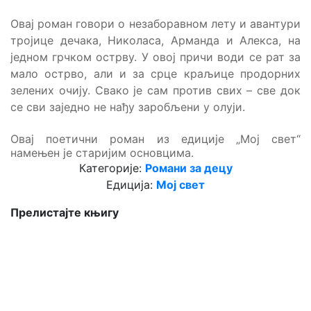
Oвај роман говори о незаборавном лету и авантури
тројице дечака, Николаса, Арманда и Алекса, на
једном грчком острву. У овој причи води се рат за
мало острво, али и за срце краљице продорних
зелених очију. Свако је сам против свих – све док
се сви заједно не нађу заробљени у олуји.
Овај поетични роман из едиције „Мој свет“
намењен је старијим основцима.
Категорије:
Романи за децу
Едиција:
Мој свет
Прелистајте књигу