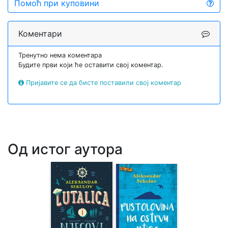
Помоћ при куповини
Коментари
Тренутно нема коментара
Будите први који ће оставити свој коментар.
Пријавите се да бисте поставили свој коментар
Од истог аутора