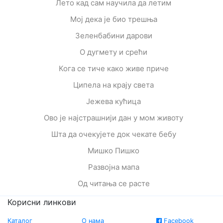
Лето кад сам научила да летим
Мој дека је био трешња
Зеленбабини дарови
О дугмету и срећи
Кога се тиче како живе приче
Ципела на крају света
Јежева кућица
Ово је најстрашнији дан у мом животу
Шта да очекујете док чекате бебу
Мишко Пишко
Развојна мапа
Од читања се расте
Корисни линкови
Каталог
О нама
Facebook