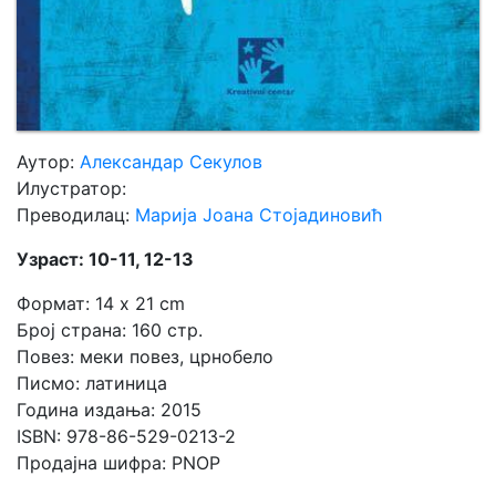
Аутор:
Александар Секулов
Илустратор:
Преводилац:
Марија Јоана Стојадиновић
Узраст: 10-11, 12-13
Формат: 14 x 21 cm
Број страна: 160 стр.
Повез: меки повез, црнобело
Писмо: латиница
Година издања: 2015
ISBN: 978-86-529-0213-2
Продајна шифра: PNOP